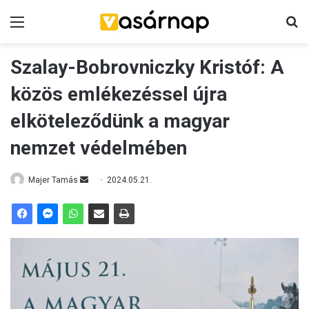
Menü
K
Szalay-Bobrovniczky Kristóf: A
közös emlékezéssel újra
elköteleződünk a magyar
nemzet védelmében
Majer Tamás
S
2024.05.21.
e
n
d
a
n
e
m