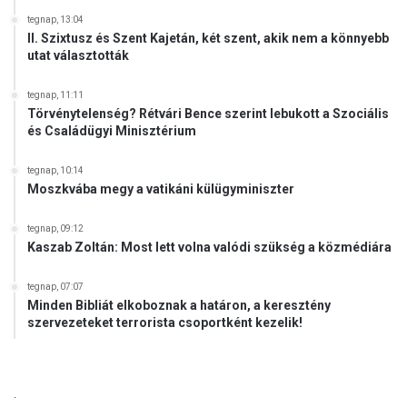
tegnap, 13:04
II. Szixtusz és Szent Kajetán, két szent, akik nem a könnyebb
utat választották
tegnap, 11:11
Törvénytelenség? Rétvári Bence szerint lebukott a Szociális
és Családügyi Minisztérium
tegnap, 10:14
Moszkvába megy a vatikáni külügyminiszter
tegnap, 09:12
Kaszab Zoltán: Most lett volna valódi szükség a közmédiára
tegnap, 07:07
Minden Bibliát elkoboznak a határon, a keresztény
szervezeteket terrorista csoportként kezelik!
.