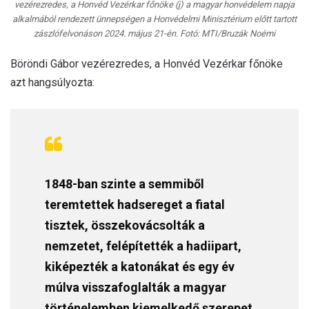
vezérezredes, a Honvéd Vezérkar főnöke (j) a magyar honvédelem napja
alkalmából rendezett ünnepségen a Honvédelmi Minisztérium előtt tartott
zászlófelvonáson 2024. május 21-én. Fotó: MTI/Bruzák Noémi
Böröndi Gábor vezérezredes, a Honvéd Vezérkar főnöke
azt hangsúlyozta:
1848-ban szinte a semmiből
teremtettek hadsereget a fiatal
tisztek, összekovácsolták a
nemzetet, felépítették a hadiipart,
kiképezték a katonákat és egy év
múlva visszafoglalták a magyar
történelemben kiemelkedő szerepet