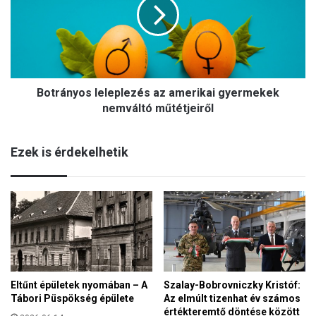
r
N
á
i
n
n
y
c
o
s
s
p
Botrányos leleplezés az amerikai gyermekek
l
i
e
nemváltó műtétjeiről
a
l
c
e
m
Ezek is érdekelhetik
p
e
l
g
e
b
z
í
é
z
s
h
a
a
z
t
a
ó
Eltűnt épületek nyomában – A
Szalay-Bobrovniczky Kristóf:
m
k
Tábori Püspökség épülete
Az elmúlt tizenhat év számos
e
ö
értékteremtő döntése között
r