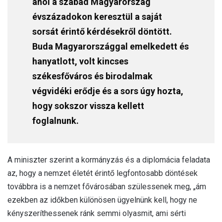
ahol a szabad Magyarország
évszázadokon keresztül a saját
sorsát érintő kérdésekről döntött.
Buda Magyarországgal emelkedett és
hanyatlott, volt kincses
székesfőváros és birodalmak
végvidéki erődje és a sors úgy hozta,
hogy sokszor vissza kellett
foglalnunk.
A miniszter szerint a kormányzás és a diplomácia feladata
az, hogy a nemzet életét érintő legfontosabb döntések
továbbra is a nemzet fővárosában szülessenek meg, „ám
ezekben az időkben különösen ügyelnünk kell, hogy ne
kényszeríthessenek ránk semmi olyasmit, ami sérti