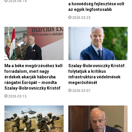
2026.06.14.
z
a honvédség fejlesztése volt
i
i
az egyik legfontosabb
k
g
2026.03.23.
a
a
i
z
g
g
y
a
e
t
r
á
m
s
e
n
Ma a béke megőrzéséhez kell
Szalay-Bobrovniczky Kristóf:
k
é
forradalom, mert nagy
folytatjuk a kritikus
e
érdekek akarják háborúba
infrastruktúra védelmének
l
k
rángatni Európát – mondta
megerősítését
k
n
Szalay-Bobrovniczky Kristóf
ü
2026.03.07.
e
l
2026.03.13.
m
v
á
l
t
ó