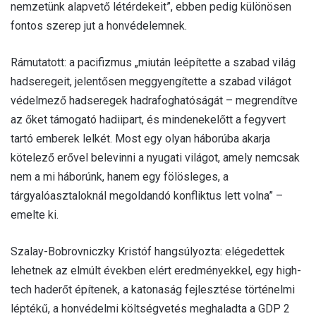
nemzetünk alapvető létérdekeit”, ebben pedig különösen
fontos szerep jut a honvédelemnek.
Rámutatott: a pacifizmus „miután leépítette a szabad világ
hadseregeit, jelentősen meggyengítette a szabad világot
védelmező hadseregek hadrafoghatóságát – megrendítve
az őket támogató hadiipart, és mindenekelőtt a fegyvert
tartó emberek lelkét. Most egy olyan háborúba akarja
kötelező erővel belevinni a nyugati világot, amely nemcsak
nem a mi háborúnk, hanem egy fölösleges, a
tárgyalóasztaloknál megoldandó konfliktus lett volna” –
emelte ki.
Szalay-Bobrovniczky Kristóf hangsúlyozta: elégedettek
lehetnek az elmúlt években elért eredményekkel, egy high-
tech haderőt építenek, a katonaság fejlesztése történelmi
léptékű, a honvédelmi költségvetés meghaladta a GDP 2