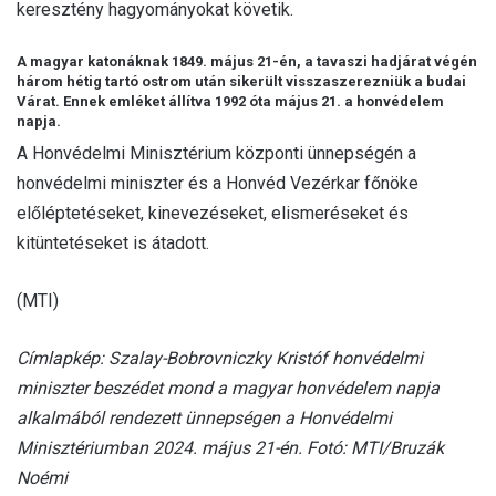
keresztény hagyományokat követik.
A magyar katonáknak 1849. május 21-én, a tavaszi hadjárat végén
három hétig tartó ostrom után sikerült visszaszerezniük a budai
Várat. Ennek emléket állítva 1992 óta május 21. a honvédelem
napja.
A Honvédelmi Minisztérium központi ünnepségén a
honvédelmi miniszter és a Honvéd Vezérkar főnöke
előléptetéseket, kinevezéseket, elismeréseket és
kitüntetéseket is átadott.
(MTI)
Címlapkép: Szalay-Bobrovniczky Kristóf honvédelmi
miniszter beszédet mond a magyar honvédelem napja
alkalmából rendezett ünnepségen a Honvédelmi
Minisztériumban 2024. május 21-én. Fotó: MTI/Bruzák
Noémi