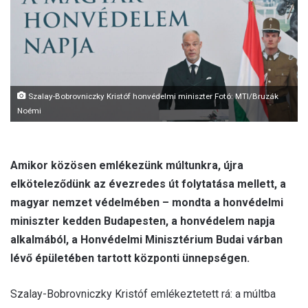
a
i
l
Szalay-Bobrovniczky Kristóf honvédelmi miniszter Fotó: MTI/Bruzák
Noémi
Amikor közösen emlékezünk múltunkra, újra
elköteleződünk az évezredes út folytatása mellett, a
magyar nemzet védelmében – mondta a honvédelmi
miniszter kedden Budapesten, a honvédelem napja
alkalmából, a Honvédelmi Minisztérium Budai várban
lévő épületében tartott központi ünnepségen.
Szalay-Bobrovniczky Kristóf emlékeztetett rá: a múltba