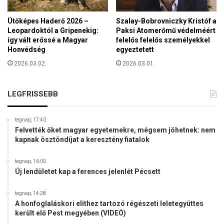
m
ű
Ütőképes Haderő 2026 –
Szalay-Bobrovniczky Kristóf a
t
Leopardoktól a Gripenekig:
Paksi Atomerőmű védelméért
é
így vált erőssé a Magyar
felelős felelős személyekkel
t
Honvédség
egyeztetett
j
2026.03.02.
2026.03.01.
e
i
r
LEGFRISSEBB
ő
l
tegnap, 17:40
Felvették őket magyar egyetemekre, mégsem jöhetnek: nem
kapnak ösztöndíjat a keresztény fiatalok
tegnap, 16:00
Új lendületet kap a ferences jelenlét Pécsett
tegnap, 14:28
A honfoglaláskori elithez tartozó régészeti leletegyüttes
került elő Pest megyében (VIDEÓ)