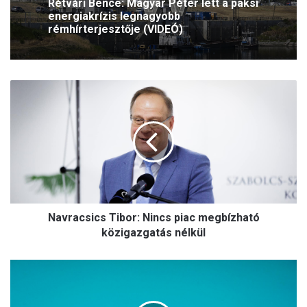
Rétvári Bence: Magyar Péter lett a paksi
energiakrízis legnagyobb
rémhírterjesztője (VIDEÓ)
N
a
v
r
a
c
s
i
c
Navracsics Tibor: Nincs piac megbízható
s
T
közigazgatás nélkül
i
b
B
o
o
r
t
: