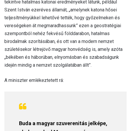
tekintve hatalmas katonai eredményeket látunk, például
Szent István ezeréves államát, „amelynek katona hősei
teljesítményükkel lehetővé tették, hogy győzelmeken és
vereségeken át megmaradhassunk” ezen a geostratégiai
szempontból nehéz fekvésű földdarabon, hatalmas
birodalmak szorításában, és ott van a modern nemzet
születésekor létrejövő magyar honvédség is, amely azóta
„békében és háborúban, elnyomásban és szabadságunk
idején mindig a nemzet szolgálatában állt”.
A miniszter emlékeztetett rá:
Buda a magyar szuverenitás jelképe,