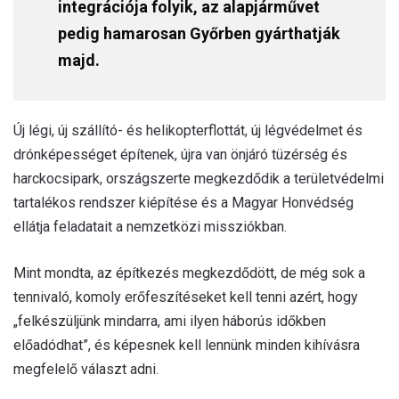
integrációja folyik, az alapjárművet
pedig hamarosan Győrben gyárthatják
majd.
Új légi, új szállító- és helikopterflottát, új légvédelmet és
drónképességet építenek, újra van önjáró tüzérség és
harckocsipark, országszerte megkezdődik a területvédelmi
tartalékos rendszer kiépítése és a Magyar Honvédség
ellátja feladatait a nemzetközi missziókban.
Mint mondta, az építkezés megkezdődött, de még sok a
tennivaló, komoly erőfeszítéseket kell tenni azért, hogy
„felkészüljünk mindarra, ami ilyen háborús időkben
előadódhat”, és képesnek kell lennünk minden kihívásra
megfelelő választ adni.