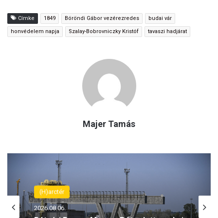
Címke
1849
Böröndi Gábor vezérezredes
budai vár
honvédelem napja
Szalay-Bobrovniczky Kristóf
tavaszi hadjárat
Majer Tamás
(H)arctér
2026.08.06.