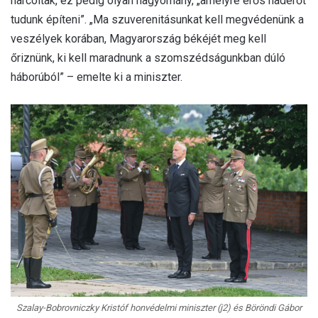
harcoltak, ez pedig olyan hagyomány, „amelyre erős haderőt
tudunk építeni”. „Ma szuverenitásunkat kell megvédenünk a
veszélyek korában, Magyarország békéjét meg kell
őriznünk, ki kell maradnunk a szomszédságunkban dúló
háborúból” – emelte ki a miniszter.
Szalay-Bobrovniczky Kristóf honvédelmi miniszter (j2) és Böröndi Gábor