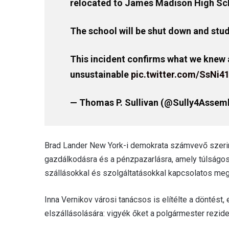
relocated to James Madison High Sc
The school will be shut down and stude
This incident confirms what we knew a
unsustainable
pic.twitter.com/SsNi4
— Thomas P. Sullivan (@Sully4Assem
Brad Lander New York-i demokrata számvevő szerint
gazdálkodásra és a pénzpazarlásra, amely túlságos
szállásokkal és szolgáltatásokkal kapcsolatos me
Inna Vernikov városi tanácsos is elítélte a döntést, 
elszállásolására: vigyék őket a polgármester rezide