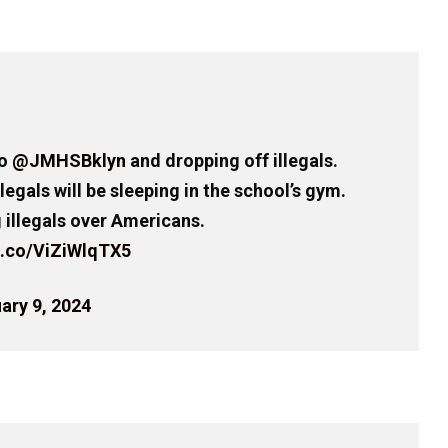
to
@JMHSBklyn
and dropping off illegals.
egals will be sleeping in the school’s gym.
g illegals over Americans.
/t.co/ViZiWlqTX5
ary 9, 2024