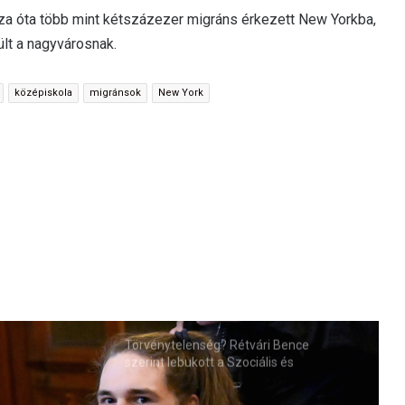
za óta több mint kétszázezer migráns érkezett New Yorkba,
ült a nagyvárosnak.
középiskola
migránsok
New York
Törvénytelenség? Rétvári Bence
szerint lebukott a Szociális és
Családügyi Minisztérium