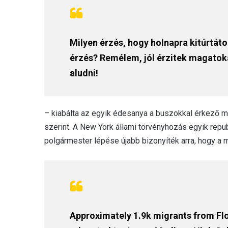
Milyen érzés, hogy holnapra kitúrtát
érzés? Remélem, jól érzitek magatok
aludni!
– kiabálta az egyik édesanya a buszokkal érkező 
szerint. A New York állami törvényhozás egyik repu
polgármester lépése újabb bizonyíték arra, hogy a 
Approximately 1.9k migrants from Floy