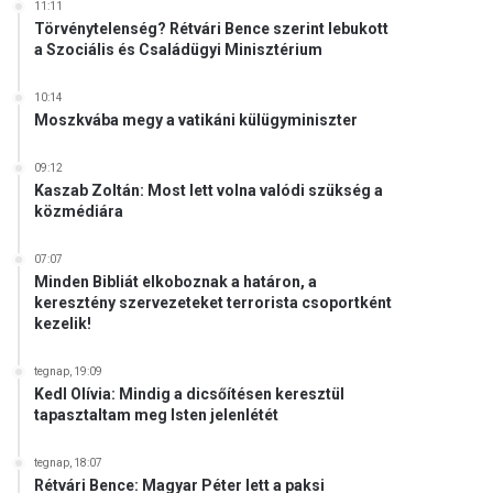
11:11
Törvénytelenség? Rétvári Bence szerint lebukott
a Szociális és Családügyi Minisztérium
10:14
Moszkvába megy a vatikáni külügyminiszter
09:12
Kaszab Zoltán: Most lett volna valódi szükség a
közmédiára
07:07
Minden Bibliát elkoboznak a határon, a
keresztény szervezeteket terrorista csoportként
kezelik!
tegnap, 19:09
Kedl Olívia: Mindig a dicsőítésen keresztül
tapasztaltam meg Isten jelenlétét
tegnap, 18:07
Rétvári Bence: Magyar Péter lett a paksi