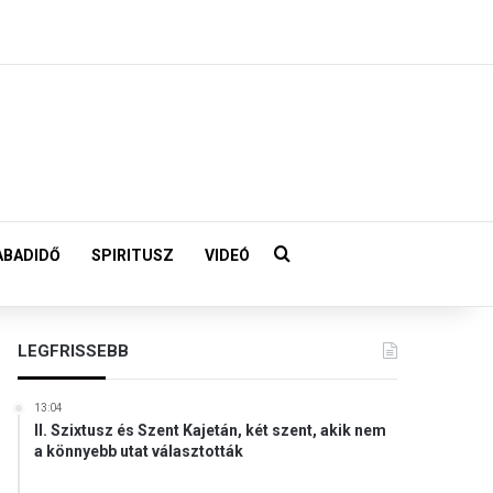
Keresés:
ABADIDŐ
SPIRITUSZ
VIDEÓ
LEGFRISSEBB
13:04
II. Szixtusz és Szent Kajetán, két szent, akik nem
a könnyebb utat választották