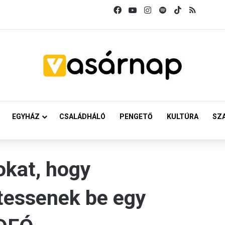
Facebook
YouTube
Instagram
Spotify
TikTok
RSS
EGYHÁZ
CSALÁDHÁLÓ
PENGETŐ
KULTÚRA
SZ
okat, hogy
tessenek be egy