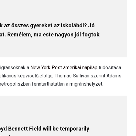
ok az összes gyereket az iskolából? Jó
at. Remélem, ma este nagyon jól fogtok
migránsoknak a
New York Post amerikai napilap
tudósítása
blikánus képviselőjelöltje, Thomas Sullivan szerint Adams
metropoliszban fenntarthatatlan a migránshelyzet.
d Bennett Field will be temporarily