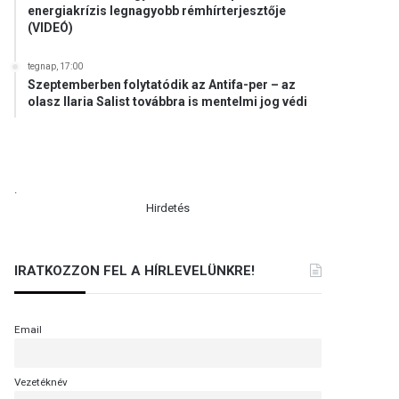
energiakrízis legnagyobb rémhírterjesztője
(VIDEÓ)
tegnap, 17:00
Szeptemberben folytatódik az Antifa-per – az
olasz Ilaria Salist továbbra is mentelmi jog védi
.
Hirdetés
IRATKOZZON FEL A HÍRLEVELÜNKRE!
Email
Vezetéknév