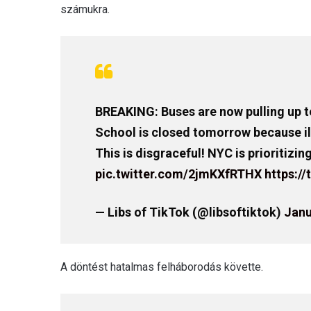
számukra.
BREAKING: Buses are now pulling up 
School is closed tomorrow because ill
This is disgraceful! NYC is prioritizin
pic.twitter.com/2jmKXfRTHX
https:/
— Libs of TikTok (@libsoftiktok)
Janu
A döntést hatalmas felháborodás követte.