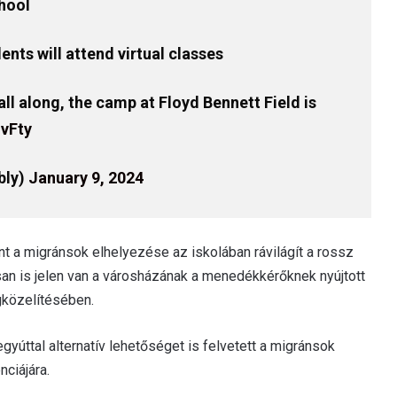
hool
nts will attend virtual classes
ll along, the camp at Floyd Bennett Field is
1vFty
bly)
January 9, 2024
 a migránsok elhelyezése az iskolában rávilágít a rossz
an is jelen van a városházának a menedékkérőknek nyújtott
gközelítésében.
egyúttal alternatív lehetőséget is felvetett a migránsok
nciájára.