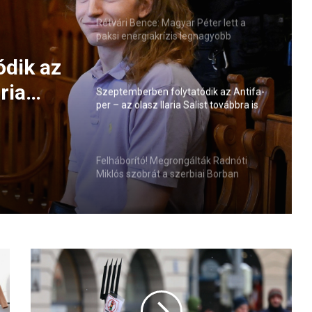
Rétvári Bence: Magyar Péter lett a
paksi energiakrízis legnagyobb
rémhírterjesztője (VIDEÓ)
ódik az
ria
Szeptemberben folytatódik az Antifa-
per – az olasz Ilaria Salist továbbra is
elmi
mentelmi jog védi
Felháborító! Megrongálták Radnóti
Miklós szobrát a szerbiai Borban
N
a
g
y