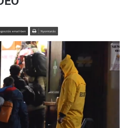
IDEÓ
gosztás email-ben
Nyomtatás