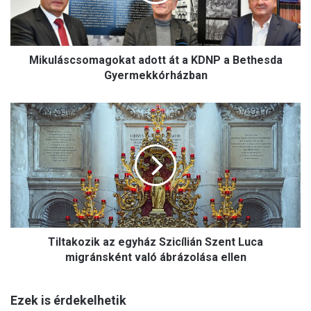
á
s
c
s
Mikuláscsomagokat adott át a KDNP a Bethesda
o
m
Gyermekkórházban
a
g
T
o
i
k
l
a
t
t
a
a
k
d
o
o
z
t
i
t
Tiltakozik az egyház Szicílián Szent Luca
k
á
a
migránsként való ábrázolása ellen
t
z
a
e
K
Ezek is érdekelhetik
g
D