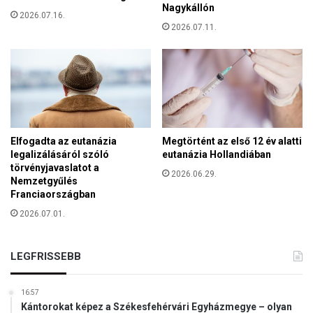
h
Nagykállón
m
2026.07.16.
á
2026.07.11.
i
z
g
b
r
a
á
n
n
s
k
é
Elfogadta az eutanázia
Megtörtént az első 12 év alatti
n
legalizálásáról szóló
eutanázia Hollandiában
t
törvényjavaslatot a
v
2026.06.29.
Nemzetgyűlés
a
Franciaországban
l
2026.07.01.
ó
á
b
LEGFRISSEBB
r
á
z
16:57
o
Kántorokat képez a Székesfehérvári Egyházmegye – olyan