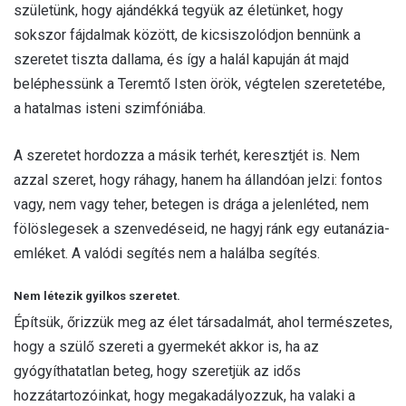
születünk, hogy ajándékká tegyük az életünket, hogy
sokszor fájdalmak között, de kicsiszolódjon bennünk a
szeretet tiszta dallama, és így a halál kapuján át majd
beléphessünk a Teremtő Isten örök, végtelen szeretetébe,
a hatalmas isteni szimfóniába.
A szeretet hordozza a másik terhét, keresztjét is. Nem
azzal szeret, hogy ráhagy, hanem ha állandóan jelzi: fontos
vagy, nem vagy teher, betegen is drága a jelenléted, nem
fölöslegesek a szenvedéseid, ne hagyj ránk egy eutanázia-
emléket. A valódi segítés nem a halálba segítés.
Nem létezik gyilkos szeretet.
Építsük, őrizzük meg az élet társadalmát, ahol természetes,
hogy a szülő szereti a gyermekét akkor is, ha az
gyógyíthatatlan beteg, hogy szeretjük az idős
hozzátartozóinkat, hogy megakadályozzuk, ha valaki a