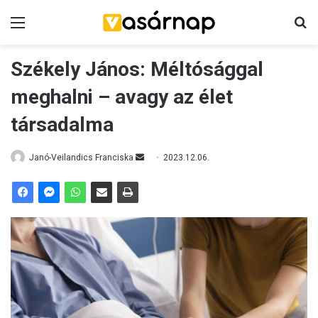
Menü
K
Székely János: Méltósággal
meghalni – avagy az élet
társadalma
Janó-Veilandics Franciska
S
2023.12.06.
e
n
d
a
n
e
m
a
i