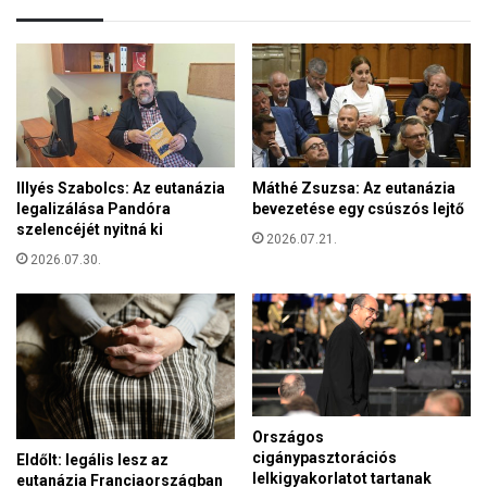
y
N
h
P
á
a
z
B
S
e
z
t
i
h
c
e
Illyés Szabolcs: Az eutanázia
Máthé Zsuzsa: Az eutanázia
í
s
legalizálása Pandóra
bevezetése egy csúszós lejtő
l
d
szelencéjét nyitná ki
i
2026.07.21.
a
á
2026.07.30.
G
n
y
S
e
z
r
e
m
n
e
t
k
L
k
Országos
u
ó
cigánypasztorációs
Eldőlt: legális lesz az
c
r
lelkigyakorlatot tartanak
eutanázia Franciaországban
a