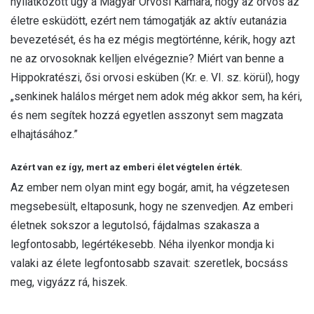
nyilatkozott úgy a Magyar Orvosi Kamara, hogy az orvos az
életre esküdött, ezért nem támogatják az aktív eutanázia
bevezetését, és ha ez mégis megtörténne, kérik, hogy azt
ne az orvosoknak kelljen elvégeznie? Miért van benne a
Hippokratészi, ősi orvosi esküben (Kr. e. VI. sz. körül), hogy
„senkinek halálos mérget nem adok még akkor sem, ha kéri,
és nem segítek hozzá egyetlen asszonyt sem magzata
elhajtásához.”
Azért van ez így, mert az emberi élet végtelen érték.
Az ember nem olyan mint egy bogár, amit, ha végzetesen
megsebesült, eltaposunk, hogy ne szenvedjen. Az emberi
életnek sokszor a legutolsó, fájdalmas szakasza a
legfontosabb, legértékesebb. Néha ilyenkor mondja ki
valaki az élete legfontosabb szavait: szeretlek, bocsáss
meg, vigyázz rá, hiszek.