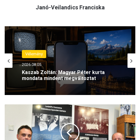
Janó-Veilandics Franciska
Vélemény
2026.08.05.
Kaszab Zoltán: Magyar Péter kurta
mondata mindent megváltoztat
M
i
k
u
l