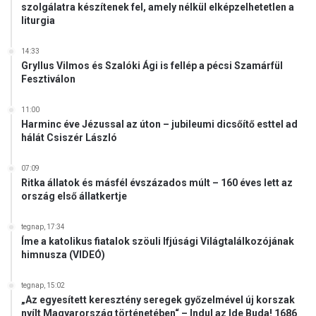
szolgálatra készítenek fel, amely nélkül elképzelhetetlen a
l
liturgia
á
s
a
14:33
Gryllus Vilmos és Szalóki Ági is fellép a pécsi Szamárfül
e
Fesztiválon
l
l
11:00
e
Harminc éve Jézussal az úton – jubileumi dicsőítő esttel ad
n
hálát Csiszér László
07:09
Ritka állatok és másfél évszázados múlt – 160 éves lett az
ország első állatkertje
tegnap, 17:34
Íme a katolikus fiatalok szöuli Ifjúsági Világtalálkozójának
himnusza (VIDEÓ)
tegnap, 15:02
„Az egyesített keresztény seregek győzelmével új korszak
nyílt Magyarország történetében“ – Indul az Ide Buda! 1686