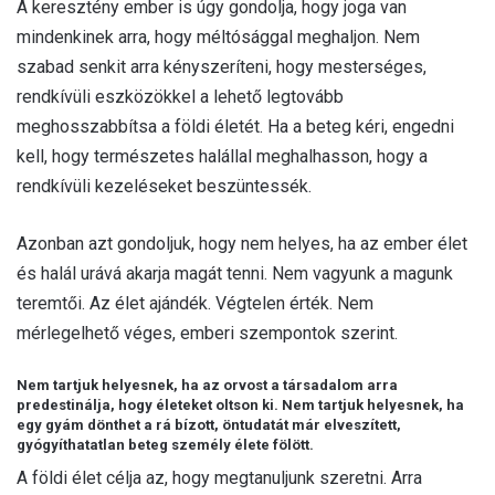
A keresztény ember is úgy gondolja, hogy joga van
mindenkinek arra, hogy méltósággal meghaljon. Nem
szabad senkit arra kényszeríteni, hogy mesterséges,
rendkívüli eszközökkel a lehető legtovább
meghosszabbítsa a földi életét. Ha a beteg kéri, engedni
kell, hogy természetes halállal meghalhasson, hogy a
rendkívüli kezeléseket beszüntessék.
Azonban azt gondoljuk, hogy nem helyes, ha az ember élet
és halál urává akarja magát tenni. Nem vagyunk a magunk
teremtői. Az élet ajándék. Végtelen érték. Nem
mérlegelhető véges, emberi szempontok szerint.
Nem tartjuk helyesnek, ha az orvost a társadalom arra
predestinálja, hogy életeket oltson ki. Nem tartjuk helyesnek, ha
egy gyám dönthet a rá bízott, öntudatát már elveszített,
gyógyíthatatlan beteg személy élete fölött.
A földi élet célja az, hogy megtanuljunk szeretni. Arra