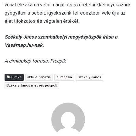
vonat elé akarná vetni magát, és szeretetünkkel igyekszünk
gyógyítani a sebeit, igyekszünk felfedeztetni vele újra az
élet titokzatos és végtelen értékét.
Székely János szombathelyi megyéspüspök írása a
Vasárnap.hu-nak.
A címlapkép forrása: Freepik
Címke
aktív eutanázia
eutanázia
Székely János
Székely János megyés püspök