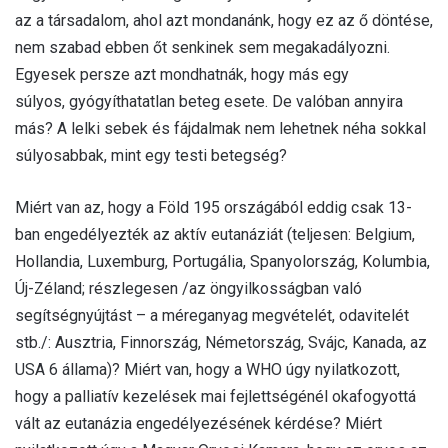
az a társadalom, ahol azt mondanánk, hogy ez az ő döntése,
nem szabad ebben őt senkinek sem megakadályozni.
Egyesek persze azt mondhatnák, hogy más egy
súlyos, gyógyíthatatlan beteg esete. De valóban annyira
más? A lelki sebek és fájdalmak nem lehetnek néha sokkal
súlyosabbak, mint egy testi betegség?
Miért van az, hogy a Föld 195 országából eddig csak 13-
ban engedélyezték az aktív eutanáziát (teljesen: Belgium,
Hollandia, Luxemburg, Portugália, Spanyolország, Kolumbia,
Új-Zéland; részlegesen /az öngyilkosságban való
segítségnyújtást – a méreganyag megvételét, odavitelét
stb./: Ausztria, Finnország, Németország, Svájc, Kanada, az
USA 6 állama)? Miért van, hogy a WHO úgy nyilatkozott,
hogy a palliatív kezelések mai fejlettségénél okafogyottá
vált az eutanázia engedélyezésének kérdése? Miért