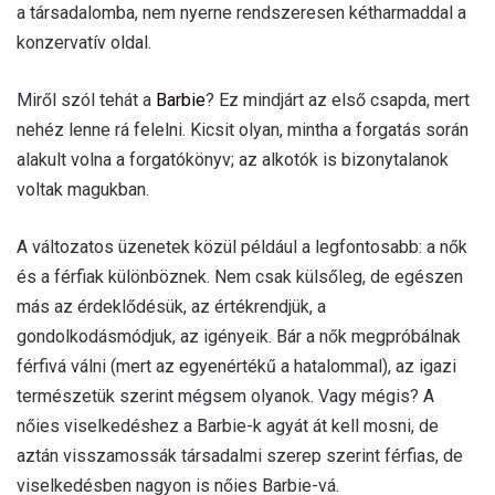
a társadalomba, nem nyerne rendszeresen kétharmaddal a
konzervatív oldal.
Miről szól tehát a
Barbie
? Ez mindjárt az első csapda, mert
nehéz lenne rá felelni. Kicsit olyan, mintha a forgatás során
alakult volna a forgatókönyv; az alkotók is bizonytalanok
voltak magukban.
A változatos üzenetek közül például a legfontosabb: a nők
és a férfiak különböznek. Nem csak külsőleg, de egészen
más az érdeklődésük, az értékrendjük, a
gondolkodásmódjuk, az igényeik. Bár a nők megpróbálnak
férfivá válni (mert az egyenértékű a hatalommal), az igazi
természetük szerint mégsem olyanok. Vagy mégis? A
nőies viselkedéshez a Barbie-k agyát át kell mosni, de
aztán visszamossák társadalmi szerep szerint férfias, de
viselkedésben nagyon is nőies Barbie-vá.