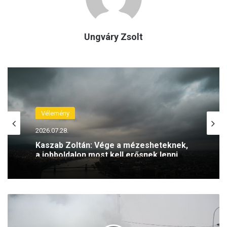
Ungváry Zsolt
Vélemény
2026.07.28.
Kaszab Zoltán: Vége a mézesheteknek,
a jobboldalon most kell erősnek lenni
C
s
a