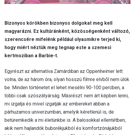
Bizonyos körökben bizonyos dolgokat meg kell
magyarázni. Ez kultúránként, közösségenként változó,
szerencsére mifelénk például olyasmikre terjed ki,
hogy miért néztük meg tegnap este a szemesi
kertmoziban a Barbie-t.
Egyrészt az alternatíva Zamárdiban az Oppenheimer lett
volna, de az három óra, olyan hosszú filmre elvből nem ülök
be. Minden történetet el lehet mesélni 90-100 percben, a
többi csak szószátyárság. Másrészt: nem árt képben lenni,
mi izgatja és mivel izgatják az embereket abban a
párhuzamos univerzumban, amelyik kéretlenül is, de
betüremkedik a mi életünkbe is. A balosokkal ellentétben,
akik nem hajlandók buborékjukból és komfortzónájukból