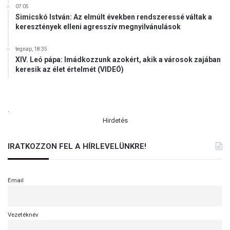
07:05
Simicskó István: Az elmúlt években rendszeressé váltak a
keresztények elleni agresszív megnyilvánulások
tegnap, 18:35
XIV. Leó pápa: Imádkozzunk azokért, akik a városok zajában
keresik az élet értelmét (VIDEÓ)
.
Hirdetés
IRATKOZZON FEL A HÍRLEVELÜNKRE!
Email
Vezetéknév