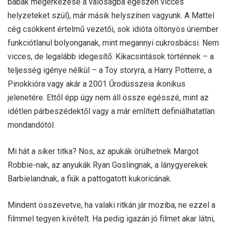
babák megérkezése a valóságba egészen vicces
helyzeteket szül), már másik helyszínen vagyunk. A Mattel
cég csökkent értelmű vezetői, sok idióta öltönyös úriember
funkciótlanul bolyonganak, mint megannyi cukrosbácsi. Nem
vicces, de legalább idegesítő. Kikacsintások történnek – a
teljesség igénye nélkül – a Toy storyra, a Harry Potterre, a
Pinokkióra vagy akár a 2001 Űrodüsszeia ikonikus
jelenetére. Ettől épp úgy nem áll össze egésszé, mint az
idétlen párbeszédektől vagy a már említett definiálhatatlan
mondandótól.
Mi hát a siker titka? Nos, az apukák örülhetnek Margot
Robbie-nak, az anyukák Ryan Goslingnak, a lánygyerekek
Barbielandnak, a fiúk a pattogatott kukoricának.
Mindent összevetve, ha valaki ritkán jár moziba, ne ezzel a
filmmel tegyen kivételt. Ha pedig igazán jó filmet akar látni,