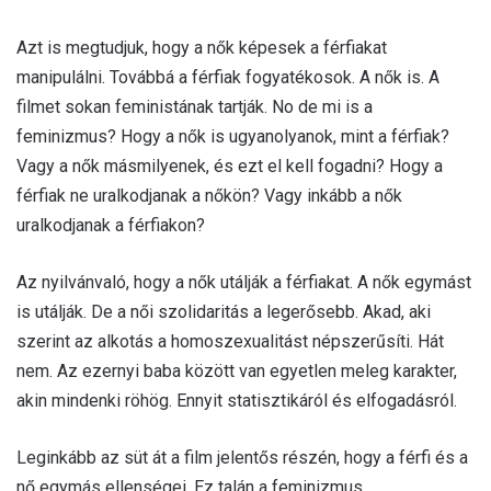
Azt is megtudjuk, hogy a nők képesek a férfiakat
manipulálni. Továbbá a férfiak fogyatékosok. A nők is. A
filmet sokan feministának tartják. No de mi is a
feminizmus? Hogy a nők is ugyanolyanok, mint a férfiak?
Vagy a nők másmilyenek, és ezt el kell fogadni? Hogy a
férfiak ne uralkodjanak a nőkön? Vagy inkább a nők
uralkodjanak a férfiakon?
Az nyilvánvaló, hogy a nők utálják a férfiakat. A nők egymást
is utálják. De a női szolidaritás a legerősebb. Akad, aki
szerint az alkotás a homoszexualitást népszerűsíti. Hát
nem. Az ezernyi baba között van egyetlen meleg karakter,
akin mindenki röhög. Ennyit statisztikáról és elfogadásról.
Leginkább az süt át a film jelentős részén, hogy a férfi és a
nő egymás ellenségei. Ez talán a feminizmus