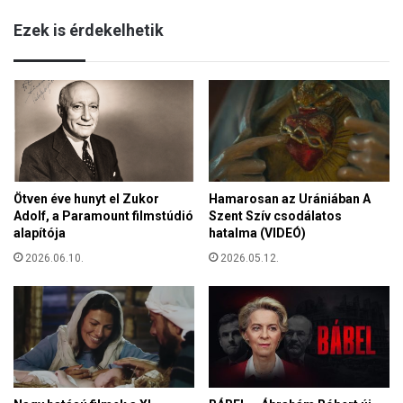
e
:
e
Ezek is érdekelhetik
A
g
b
y
ű
r
n
e
ö
n
z
e
ő
h
k
e
i
z
Ötven éve hunyt el Zukor
Hamarosan az Urániában A
s
e
Adolf, a Paramount filmstúdió
Szent Szív csodálatos
á
b
alapítója
hatalma (VIDEÓ)
t
b
s
2026.06.10.
2026.05.12.
h
z
e
o
l
k
y
t
z
a
e
k
t
a
b