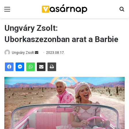
Menü
K
Ungváry Zsolt:
Uborkaszezonban arat a Barbie
Ungváry Zsolt
S
2023.08.17.
e
n
d
a
n
e
m
a
i
l