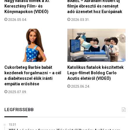
Nagy hatású filmek a XI.
BÁBEL – Ábrahám Róbert új
d
e
Keresztény Film- és
filmje ébresztő és reményt
i
n
Könyvnapokon (VIDEÓ)
adó üzenetet hoz Európának
g
v
i
2026.05.04.
2026.03.31.
a
t
n
á
n
l
a
i
k
s
a
e
n
s
i
Cukorbeteg Barbie babát
Katolikus fiatalok készítettek
z
g
kezdenek forgalmazni – a cél
Lego-filmet Boldog Carlo
k
e
a diabétesszel élők iránti
Acutis életéről (VIDEÓ)
ö
r
empátia erősítése
z
2025.06.24.
i
2025.07.09.
ö
k
k
e
r
r
LEGFRISSEBB
e
e
s
15:31
z