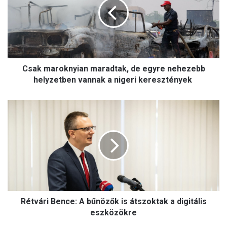
k
m
a
r
o
k
Csak maroknyian maradtak, de egyre nehezebb
n
y
helyzetben vannak a nigeri keresztények
i
a
R
n
é
m
t
a
v
r
á
a
r
d
i
t
B
a
e
k
Rétvári Bence: A bűnözők is átszoktak a digitális
n
,
c
eszközökre
d
e