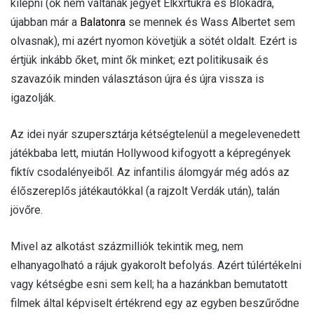
kilépni (ők nem váltanak jegyet Elkxrtukra és Blokádra,
újabban már a
Balatonra
se mennek és Wass Albertet sem
olvasnak), mi azért nyomon követjük a sötét oldalt. Ezért is
értjük inkább őket, mint ők minket; ezt politikusaik és
szavazóik minden választáson újra és újra vissza is
igazolják.
Az idei nyár szupersztárja kétségtelenül a megelevenedett
játékbaba lett, miután Hollywood kifogyott a képregények
fiktív csodalényeiből. Az infantilis álomgyár még adós az
élőszereplős játékautókkal (a rajzolt Verdák után), talán
jövőre.
Mivel az alkotást százmilliók tekintik meg, nem
elhanyagolható a rájuk gyakorolt befolyás. Azért túlértékelni
vagy kétségbe esni sem kell; ha a hazánkban bemutatott
filmek által képviselt értékrend egy az egyben beszűrődne