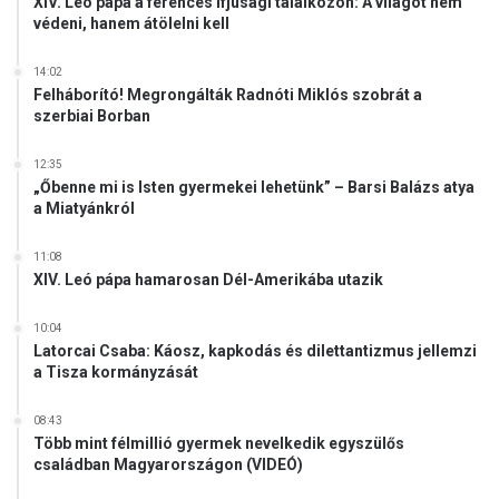
XIV. Leó pápa a ferences ifjúsági találkozón: A világot nem
t
védeni, hanem átölelni kell
é
n
14:02
y
Felháborító! Megrongálták Radnóti Miklós szobrát a
e
szerbiai Borban
k
12:35
„Őbenne mi is Isten gyermekei lehetünk” – Barsi Balázs atya
a Miatyánkról
11:08
XIV. Leó pápa hamarosan Dél-Amerikába utazik
10:04
Latorcai Csaba: Káosz, kapkodás és dilettantizmus jellemzi
a Tisza kormányzását
08:43
Több mint félmillió gyermek nevelkedik egyszülős
családban Magyarországon (VIDEÓ)