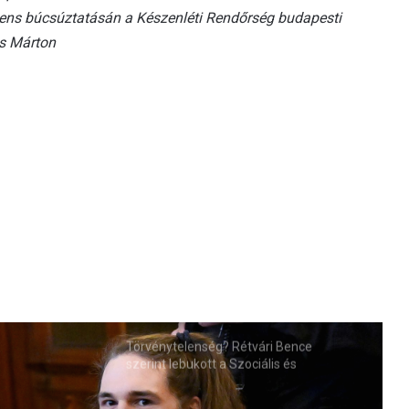
ens búcsúztatásán a Készenléti Rendőrség budapesti
us Márton
Törvénytelenség? Rétvári Bence
szerint lebukott a Szociális és
Családügyi Minisztérium