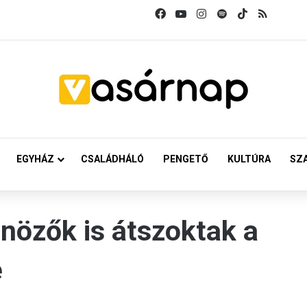
Facebook
YouTube
Instagram
Spotify
TikTok
RSS
EGYHÁZ
CSALÁDHÁLÓ
PENGETŐ
KULTÚRA
SZ
nözők is átszoktak a
e