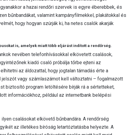
ugyanakkor a hazai rendőri szervek is egyre éberebbek, és
en bűnbandákat, valamint kampányfilmekkel, plakátokkal és
yelmét, hogy hogyan szúrják ki, ha netes csalók akarják
pusokat is, amelyek miatt több eljárást indított a rendőrség.
ankok nevében telefonhívásokkal elkövetett csalások,
yintézőnek kiadó csaló próbálja tőrbe ejteni az
lhitetni az áldozattal, hogy jogtalan támadás érte a
ul jelszót vagy számlaszámot kell változtatni – fogalmazott
t biztosító program letöltésére bírják rá a sértetteket,
ott információkhoz, például az internetbank belépési
 ilyen csalásokat elkövető bűnbandára. A rendőrség
gyikét az illetékes bíróság letartóztatásba helyezte. A