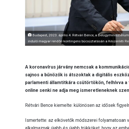
Budapest, 2023. április 4. Rétvári Bence, a Belügyminisztéri
induló magyar rendõri kontingens búcsúztatásán a Készenléti Re
A koronavírus járvány nemcsak a kommunikációt
sajnos a bűnözők is átszoktak a digitális eszk
parlamenti államtitkára csütörtökön, felhívva 
online senki ne adja meg ismeretleneknek szem
Rétvári Bence kiemelte: különösen az idősek figyel
Ismertette: az elkövetők módszerei folyamatosan v
alkalmaznak újabb és újabb trükköket, hogy az embe