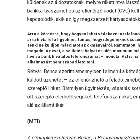
küldenek az áldozatoknak, melyre rákattintva látszól
bankkártyaszámot és az ellenőrző kódot (CVC) kell
kapcsolódik, akik az így megszerzett kártyaadatokk
Arra a kérdésre, hogy hogyan lehet védekezni a telefono
arra hívta fel a figyelmet: fontos, hogy idegeneknek so
senki ne küldjön másolatot az okmányairól. Rámutatott: h
megadni a nevet, a születési helyet és időt, maximum még
hívni a bank hivatalos telefonszámát – mondta. Azt is h
alkalmazást nem szabad letölteni.
Rétvári Bence szerint amennyiben felmerül a kétség
küldött üzenetet – ez ellenőrizhető a feladó címé
szereplő linket. Bármilyen ügyintézés, vásárlás sor
ott szereplő elérhetőségeket, telefonszámokat, ema
alá az államtitkár.
(MTI)
A címlapképen Rétvári Bence, a Belügyminisztériu