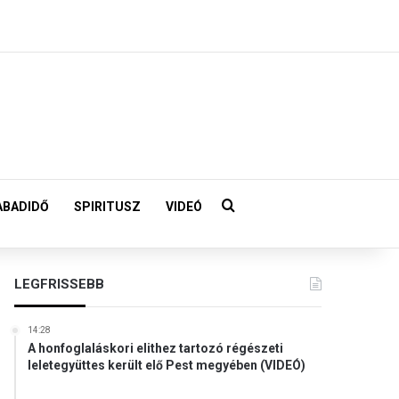
Keresés:
ABADIDŐ
SPIRITUSZ
VIDEÓ
LEGFRISSEBB
14:28
A honfoglaláskori elithez tartozó régészeti
leletegyüttes került elő Pest megyében (VIDEÓ)