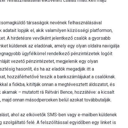
r felhasználásával elkövetett csalás miatt kell majd
csomagküldő társaságok nevének felhasználásával
 adatait lopják el, akik valamilyen közösségi platformon,
ket. A hirdetésre vevőként jelentkező csalók a gyorsabb
nket küldenek az eladónak, amely egy olyan oldalra navigálja
egnagyobb ügyfélkörrel rendelkező pénzintézetek logóit
mláját vezető pénzintézetet, megjelenik egy olyan
ztésig hasonlít, és ha az eladók megadják itt a
kat, hozzáférhetővé teszik a bankszámlájukat a csalóknak.
l a fiókba, kitiltják onnan a megtévesztett áldozatot, és
 akarnak – mutatott rá Rétvári Bence, hozzátéve: a kicsalt
 majd onnan másodperceken belül azokat továbbutalják.
salást, ahol az elkövetők SMS-ben vagy e-mailben küldenek
 szolgáltató felé. A felszólítással egyidőben egy linket is