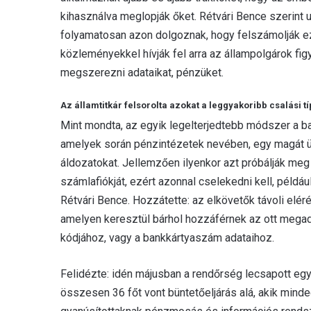
kihasználva meglopják őket. Rétvári Bence szerint 
folyamatosan azon dolgoznak, hogy felszámolják ez
közleményekkel hívják fel arra az állampolgárok fig
megszerezni adataikat, pénzüket.
Az államtitkár felsorolta azokat a leggyakoribb csalási tí
Mint mondta, az egyik legelterjedtebb módszer a b
amelyek során pénzintézetek nevében, egy magát üg
áldozatokat. Jellemzően ilyenkor azt próbálják meg e
számlafiókját, ezért azonnal cselekedni kell, példá
Rétvári Bence. Hozzátette: az elkövetők távoli elérés
amelyen keresztül bárhol hozzáférnek az ott megad
kódjához, vagy a bankkártyaszám adataihoz.
Felidézte: idén májusban a rendőrség lecsapott egy
összesen 36 főt vont büntetőeljárás alá, akik minde