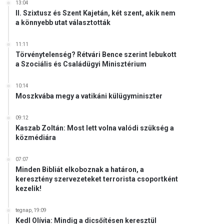
13:04
II. Szixtusz és Szent Kajetán, két szent, akik nem
a könnyebb utat választották
11:11
Törvénytelenség? Rétvári Bence szerint lebukott
a Szociális és Családügyi Minisztérium
10:14
Moszkvába megy a vatikáni külügyminiszter
09:12
Kaszab Zoltán: Most lett volna valódi szükség a
közmédiára
07:07
Minden Bibliát elkoboznak a határon, a
keresztény szervezeteket terrorista csoportként
kezelik!
tegnap, 19:09
Kedl Olívia: Mindig a dicsőítésen keresztül