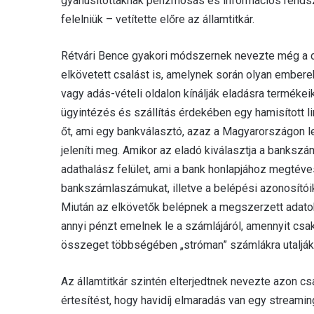
gyanúsítottaknak pénzmosás és információs rendsze
felelniük – vetítette előre az államtitkár.
Rétvári Bence gyakori módszernek nevezte még a 
elkövetett csalást is, amelynek során olyan emberek
vagy adás-vételi oldalon kínálják eladásra termékei
ügyintézés és szállítás érdekében egy hamisított li
őt, ami egy bankválasztó, azaz a Magyarországon l
jeleníti meg. Amikor az eladó kiválasztja a bankszá
adathalász felület, ami a bank honlapjához megtéves
bankszámlaszámukat, illetve a belépési azonosítói
Miután az elkövetők belépnek a megszerzett adatokka
annyi pénzt emelnek le a számlájáról, amennyit csak
összeget többségében „stróman” számlákra utalják,
Az államtitkár szintén elterjedtnek nevezte azon c
értesítést, hogy havidíj elmaradás van egy streaming