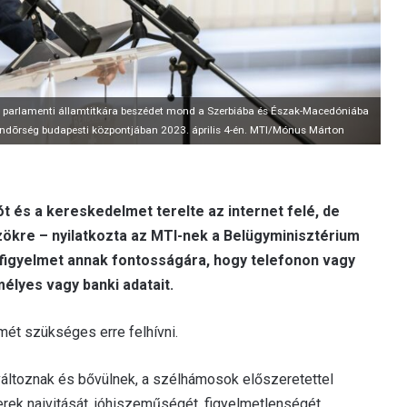
um parlamenti államtitkára beszédet mond a Szerbiába és Észak-Macedóniába
ndõrség budapesti központjában 2023. április 4-én. MTI/Mónus Márton
 és a kereskedelmet terelte az internet felé, de
özökre – nyilatkozta az MTI-nek a Belügyminisztérium
a figyelmet annak fontosságára, hogy telefonon vagy
élyes vagy banki adatait.
mét szükséges erre felhívni.
áltoznak és bővülnek, a szélhámosok előszeretettel
rek naivitását, jóhiszeműségét, figyelmetlenségét