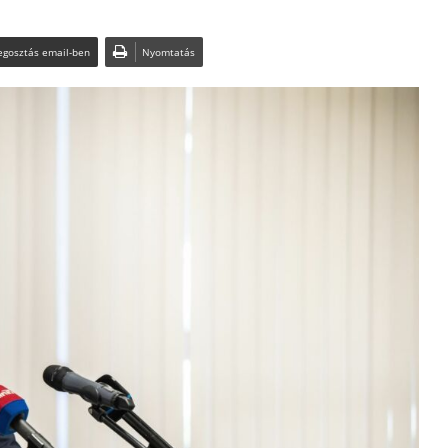
gosztás email-ben
Nyomtatás