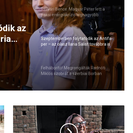
Rétvári Bence: Magyar Péter lett a
paksi energiakrízis legnagyobb
rémhírterjesztője (VIDEÓ)
ták
 a
Szeptemberben folytatódik az Antifa-
per – az olasz Ilaria Salist továbbra is
mentelmi jog védi
ódik az
Felháborító! Megrongálták Radnóti
Miklós szobrát a szerbiai Borban
ria
elmi
T
ö
b
b