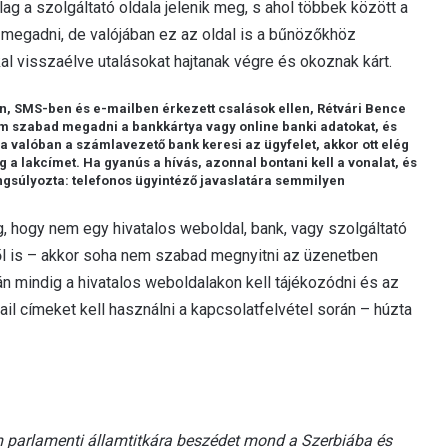
ag a szolgáltató oldala jelenik meg, s ahol többek között a
 megadni, de valójában ez az oldal is a bűnözőkhöz
al visszaélve utalásokat hajtanak végre és okoznak kárt.
n, SMS-ben és e-mailben érkezett csalások ellen, Rétvári Bence
sem szabad megadni a bankkártya vagy online banki adatokat, és
a valóban a számlavezető bank keresi az ügyfelet, akkor ott elég
 a lakcímet. Ha gyanús a hívás, azonnal bontani kell a vonalat, és
angsúlyozta: telefonos ügyintéző javaslatára semmilyen
, hogy nem egy hivatalos weboldal, bank, vagy szolgáltató
ből is – akkor soha nem szabad megnyitni az üzenetben
án mindig a hivatalos weboldalakon kell tájékozódni és az
il címeket kell használni a kapcsolatfelvétel során – húzta
m parlamenti államtitkára beszédet mond a Szerbiába és