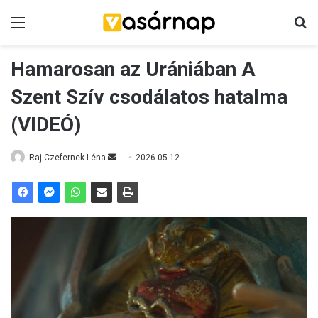
Menü
K
Hamarosan az Urániában A
Szent Szív csodálatos hatalma
(VIDEÓ)
Raj-Czefernek Léna
S
2026.05.12.
e
n
d
a
n
e
m
a
i