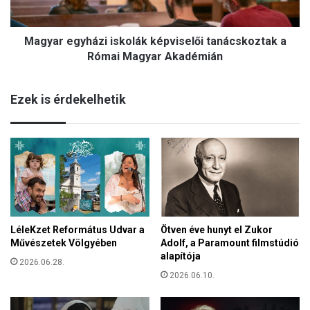
s
g
z
y
a
Magyar egyházi iskolák képviselői tanácskoztak a
h
b
á
Római Magyar Akadémián
a
z
d
i
s
Ezek is érdekelhetik
i
á
s
g
k
é
o
r
l
t
á
:
k
F
k
a
é
b
LéleKzet Református Udvar a
Ötven éve hunyt el Zukor
p
r
Művészetek Völgyében
Adolf, a Paramount filmstúdió
v
i
alapítója
i
2026.06.28.
c
s
2026.06.10.
z
e
y
l
K