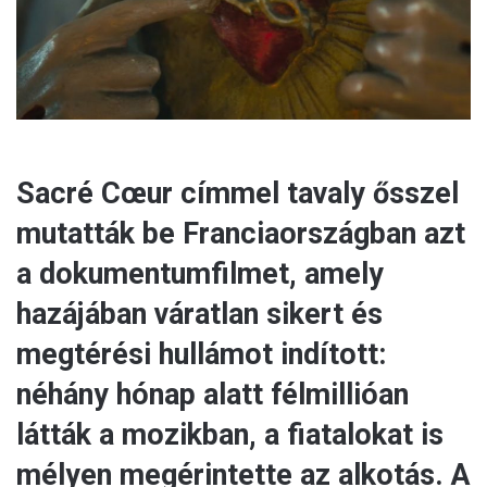
l
Sacré Cœur címmel tavaly ősszel
mutatták be Franciaországban azt
a dokumentumfilmet, amely
hazájában váratlan sikert és
megtérési hullámot indított:
néhány hónap alatt félmillióan
látták a mozikban, a fiatalokat is
mélyen megérintette az alkotás. A