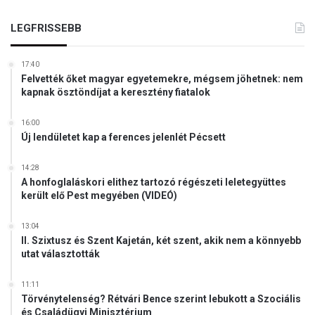
a
d
g
e
LEGFRISSEBB
y
s
a
ö
r
17:40
r
A
Felvették őket magyar egyetemekre, mégsem jöhetnek: nem
ö
k
kapnak ösztöndíjat a keresztény fiatalok
k
a
s
d
16:00
é
é
Új lendületet kap a ferences jelenlét Pécsett
g
m
e
i
14:28
á
A honfoglaláskori elithez tartozó régészeti leletegyüttes
n
került elő Pest megyében (VIDEÓ)
13:04
II. Szixtusz és Szent Kajetán, két szent, akik nem a könnyebb
utat választották
11:11
Törvénytelenség? Rétvári Bence szerint lebukott a Szociális
és Családügyi Minisztérium