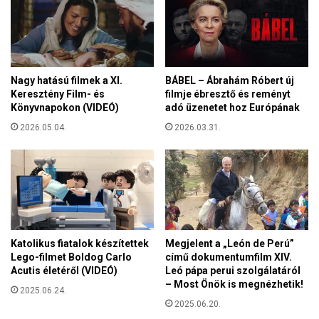
ő
o
i
v
t
á
a
t
n
s
Nagy hatású filmek a XI.
BÁBEL – Ábrahám Róbert új
á
M
Keresztény Film- és
filmje ébresztő és reményt
c
i
Könyvnapokon (VIDEÓ)
adó üzenetet hoz Európának
s
h
k
2026.05.04.
2026.03.31.
á
o
l
z
y
t
h
a
u
k
s
a
z
R
á
Katolikus fiatalok készítettek
Megjelent a „León de Perú”
ó
r
Lego-filmet Boldog Carlo
című dokumentumfilm XIV.
m
e
Acutis életéről (VIDEÓ)
Leó pápa perui szolgálatáról
a
z
– Most Önök is megnézhetik!
i
2025.06.24.
r
2025.06.20.
M
e