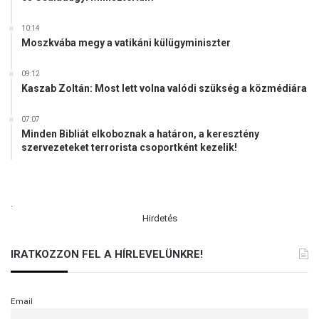
10:14
Moszkvába megy a vatikáni külügyminiszter
09:12
Kaszab Zoltán: Most lett volna valódi szükség a közmédiára
07:07
Minden Bibliát elkoboznak a határon, a keresztény
szervezeteket terrorista csoportként kezelik!
.
Hirdetés
IRATKOZZON FEL A HÍRLEVELÜNKRE!
Email