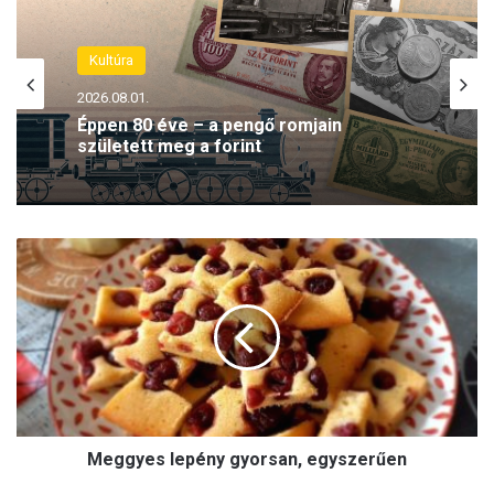
Kultúra
2026.08.01.
Éppen 80 éve – a pengő romjain
született meg a forint
M
e
g
g
y
e
s
l
e
Meggyes lepény gyorsan, egyszerűen
p
é