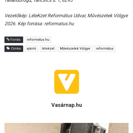
Taliándörögd, Táncsics u. 1, 8295
Vezetőkép:
LéleKzet Református Udvar, Művészetek Völgye
2026. Kép forrása: reformatus.hu
Forrás:
reformatus.hu
Címke
ajánló
lélekzet
Művészetek Völgye
református
Vasárnap.hu