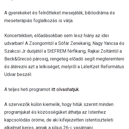
A gyerekeket és felnőtteket mesejáték, bibliodráma és
meseterápiás foglalkozás is várja.
Koncertekben, előadásokban sem lesz hiány az idei
udvarban! A Zsongomtól a Sófár Zenekarig, Nagy Yancsa és
Szakcsi Jr duójától a StEFREM férfikarig, Rajkai Zoltántól a
Beck&Grecsó párosig, rengeteg előadó segít megteremteni
és átérezni azt a lelkiséget, melyről a LéleKzet Református
Udvar beszél.
A teljes heti programot
itt olvashatjuk
.
A szervezők külön kiemelik, hogy hitük szerint minden
programjukat és közösségüket áthatja az Istenhez
kapcsolódás öröme, de aki kifejezetten istentiszteleti
alkalmat keres, annak a július 26-i, vasárnapi