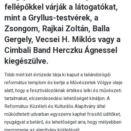
fellépőkkel várják a látogatókat,
mint a Gryllus-testvérek, a
Zsongom, Rajkai Zoltán, Balla
Gergely, Vecsei H. Miklós vagy a
Cimbali Band Herczku Ágnessel
kiegészülve.
Több mint két évtizede tárja ki kapuit a taliándörögdi
református templom és kertje a Művészetek Völgye ideje
alatt, hogy a fesztiválozóknak értékes lelki és művészeti
tartalmakat, elcsendesedési lehetőséget kínáljon. A
Református Közéleti és Kulturális Alapítvány által
működtetett udvarban egyszerre kaphat frissítő üdítőket,
nyugágyat a betérő, és lehetőséget arra, hogy mélyebben
megismerje az alapítvány küldetését.