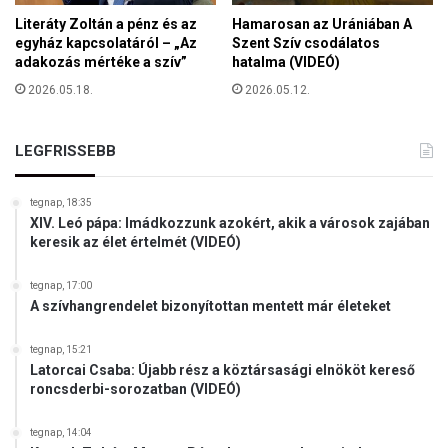
k
Literáty Zoltán a pénz és az
Hamarosan az Urániában A
b
egyház kapcsolatáról – „Az
Szent Szív csodálatos
a
adakozás mértéke a szív”
hatalma (VIDEÓ)
n
á
2026.05.18.
2026.05.12.
l
l
LEGFRISSEBB
t
tegnap, 18:35
XIV. Leó pápa: Imádkozzunk azokért, akik a városok zajában
keresik az élet értelmét (VIDEÓ)
tegnap, 17:00
A szívhangrendelet bizonyítottan mentett már életeket
tegnap, 15:21
Latorcai Csaba: Újabb rész a köztársasági elnököt kereső
roncsderbi-sorozatban (VIDEÓ)
tegnap, 14:04