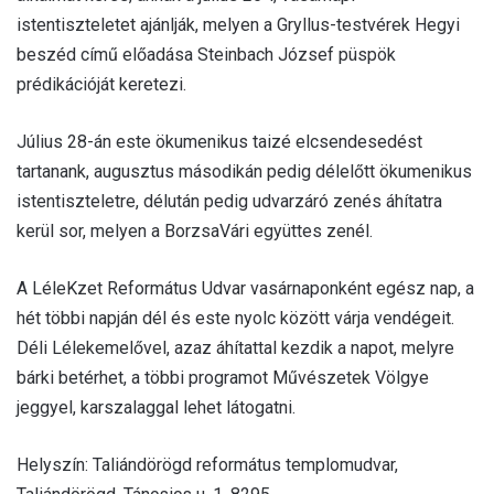
istentiszteletet ajánlják, melyen a Gryllus-testvérek Hegyi
beszéd című előadása Steinbach József püspök
prédikációját keretezi.
Július 28-án este ökumenikus taizé elcsendesedést
tartanank, augusztus másodikán pedig délelőtt ökumenikus
istentiszteletre, délután pedig udvarzáró zenés áhítatra
kerül sor, melyen a BorzsaVári együttes zenél.
A LéleKzet Református Udvar vasárnaponként egész nap, a
hét többi napján dél és este nyolc között várja vendégeit.
Déli Lélekemelővel, azaz áhítattal kezdik a napot, melyre
bárki betérhet, a többi programot Művészetek Völgye
jeggyel, karszalaggal lehet látogatni.
Helyszín: Taliándörögd református templomudvar,