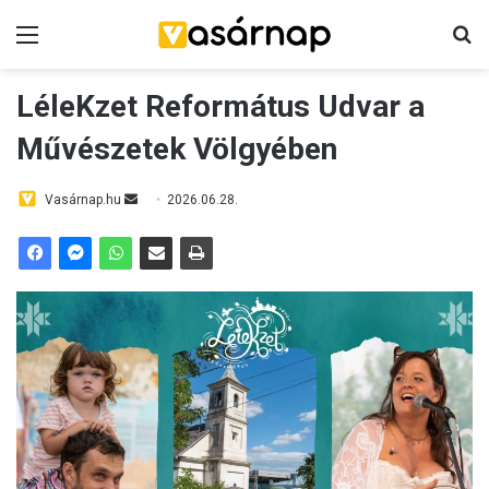
Menü
K
LéleKzet Református Udvar a
Művészetek Völgyében
Vasárnap.hu
S
2026.06.28.
e
n
d
a
n
e
m
a
i
l