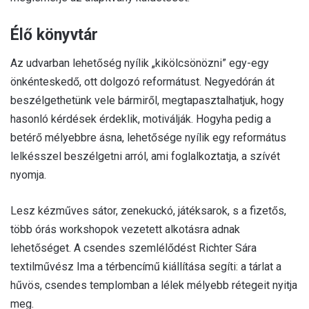
Élő könyvtár
Az udvarban lehetőség nyílik „kikölcsönözni” egy-egy
önkénteskedő, ott dolgozó reformátust. Negyedórán át
beszélgethetünk vele bármiről, megtapasztalhatjuk, hogy
hasonló kérdések érdeklik, motiválják. Hogyha pedig a
betérő mélyebbre ásna, lehetősége nyílik egy református
lelkésszel beszélgetni arról, ami foglalkoztatja, a szívét
nyomja.
Lesz kézműves sátor, zenekuckó, játéksarok, s a fizetős,
több órás workshopok vezetett alkotásra adnak
lehetőséget. A csendes szemlélődést Richter Sára
textilművész Ima a térbencímű kiállítása segíti: a tárlat a
hűvös, csendes templomban a lélek mélyebb rétegeit nyitja
meg.