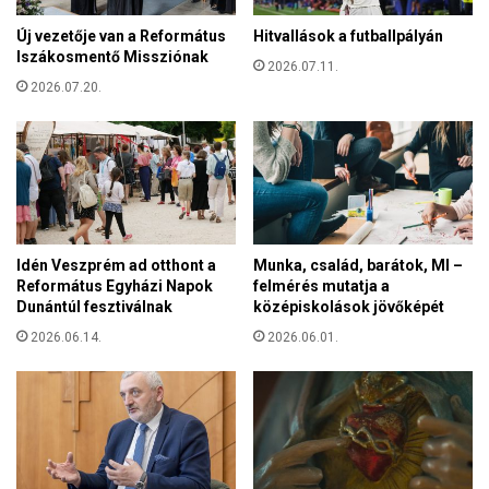
é
Új vezetője van a Református
Hitvallások a futballpályán
n
Iszákosmentő Missziónak
y
2026.07.11.
e
2026.07.20.
k
–
a
m
i
k
o
Idén Veszprém ad otthont a
Munka, család, barátok, MI –
r
Református Egyházi Napok
felmérés mutatja a
R
Dunántúl fesztiválnak
középiskolások jövőképét
ó
m
2026.06.14.
2026.06.01.
a
l
á
n
g
o