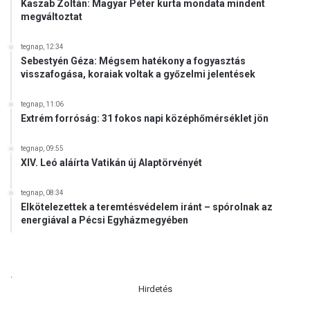
Kaszab Zoltán: Magyar Péter kurta mondata mindent
megváltoztat
tegnap, 12:34
Sebestyén Géza: Mégsem hatékony a fogyasztás
visszafogása, koraiak voltak a győzelmi jelentések
tegnap, 11:06
Extrém forróság: 31 fokos napi középhőmérséklet jön
tegnap, 09:55
XIV. Leó aláírta Vatikán új Alaptörvényét
tegnap, 08:34
Elkötelezettek a teremtésvédelem iránt – spórolnak az
energiával a Pécsi Egyházmegyében
.
Hirdetés