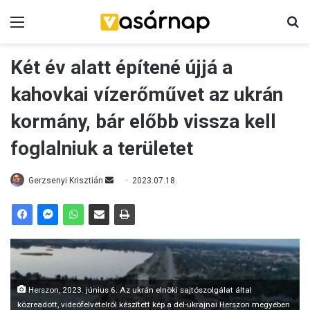
Menü
K
Két év alatt építené újjá a
kahovkai vízerőművet az ukrán
kormány, bár előbb vissza kell
foglalniuk a területet
Gerzsenyi Krisztián
S
2023.07.18.
e
n
d
a
n
e
Herszon, 2023. június 6. Az ukrán elnöki sajtószolgálat által
m
közreadott, videófelvételrõl készített kép a dél-ukrajnai Herszon megyében