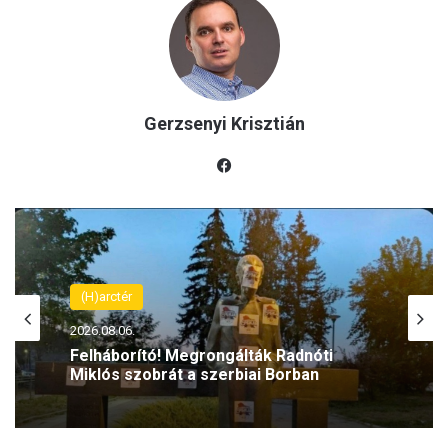
Gerzsenyi Krisztián
Fac
eb
oo
k
(H)arctér
2026.08.06.
Latorcai Csaba: Káosz, kapkodás és
dilettantizmus jellemzi a Tisza
kormányzását