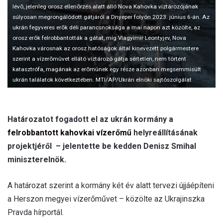
a
lévõ, jelenleg orosz ellenõrzés alatt álló Nova Kahovka víztározójának
i
súlyosan megrongálódott gátjáról a Dnyeper folyón 2023. június 6-án. Az
l
ukrán fegyveres erõk déli parancsnoksága a mai napon azt közölte, az
orosz erõk felrobbantották a gátat, míg Vlagyimir Leontyjev, Nova
Kahovka városnak az orosz hatóságok által kinevezett polgármestere
szerint a vízerõmûvet ellátó víztározó gátja sértetlen, nem történt
katasztrófa, magának az erõmûnek egy része azonban megsemmisült
ukrán találatok következtében. MTI/AP/Ukrán elnöki sajtószolgálat
Határozatot fogadott el az ukrán kormány a
felrobbantott kahovkai vízerőmű
helyreállításának
projektjéről – jelentette be kedden Denisz Smihal
miniszterelnök.
A határozat szerint a kormány két év alatt tervezi újjáépíteni
a Herszon megyei vízerőművet – közölte az Ukrajinszka
Pravda hírportál.