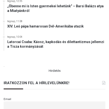
a
tegnap, 12:35
é
„Őbenne mi is Isten gyermekei lehetünk” – Barsi Balázs atya
a Miatyánkról
s
a
B
tegnap, 11:08
a
XIV. Leó pápa hamarosan Dél-Amerikába utazik
l
k
tegnap, 10:04
á
Latorcai Csaba: Káosz, kapkodás és dilettantizmus jellemzi
a Tisza kormányzását
n
r
a
.
Hirdetés
IRATKOZZON FEL A HÍRLEVELÜNKRE!
Email