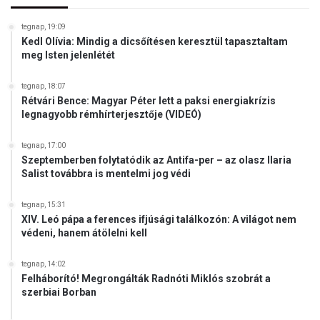
b
o
b
tegnap, 19:09
p
d
Kedl Olívia: Mindig a dicsőítésen keresztül tapasztaltam
p
r
meg Isten jelenlétét
-
o
S
g
tegnap, 18:07
k
é
Rétvári Bence: Magyar Péter lett a paksi energiakrízis
r
r
legnagyobb rémhírterjesztője (VIDEÓ)
a
k
b
e
tegnap, 17:00
s
z
Szeptemberben folytatódik az Antifa-per – az olasz Ilaria
k
i
Salist továbbra is mentelmi jog védi
i
k
-
U
tegnap, 15:31
d
k
XIV. Leó pápa a ferences ifjúsági találkozón: A világot nem
í
r
védeni, hanem átölelni kell
j
a
á
j
tegnap, 14:02
r
n
Felháborító! Megrongálták Radnóti Miklós szobrát a
a
á
szerbiai Borban
b