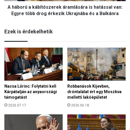
k
a
A háború a kábítószerek áramlására is hatással van:
á
z
b
Egyre több drog érkezik Ukrajnába és a Balkánra
á
í
s
t
a
Ezek is érdekelhetik
ó
H
s
á
z
r
e
o
r
m
e
K
k
i
á
r
r
á
Nacsa Lőrinc: Folytatni kell
Robbanások Kijevben,
a
l
Kárpátalján az anyaországi
dróntalálat ért egy Moszkva
m
y
támogatást
melletti lakóépületet
l
f
á
2026.07.17.
2026.06.18.
i
s
,
á
H
r
á
a