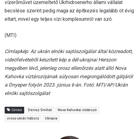
vízerőművet üzemeltető Ukrhidroenerho állami vállalat
becslése szerint pedig maga az építkezés legalább öt évig
eltart, mivel egy teljes vízi komplexumról van szó.
(MTI)
Címlapkép: Az ukrán elnöki sajtószolgálat által közreadott,
videófelvételről készített kép a dél-ukrajnai Herszon
megyében lévő, jelenleg orosz ellenőrzés alatt álló Nova
Kahovka víztározójának súlyosan megrongálódott gátjáról
a Dnyeper folyón 2023. június 6-án. Fotó: MTI/AP/Ukrán
elnöki sajtószolgálat
Címke
Denisz Smihal
Nova Kahovkai víztározó
orosz-ukrán háború
Ukrajna