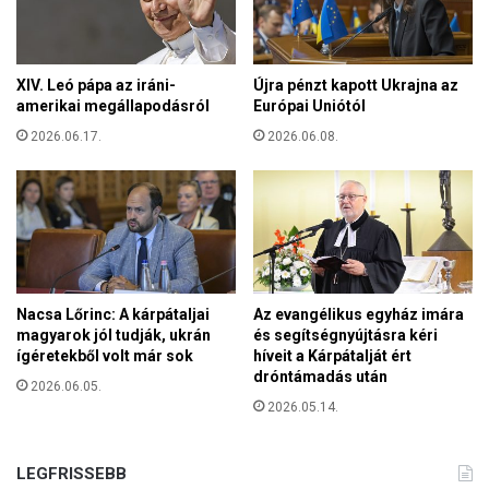
r
i
o
s
m
h
K
XIV. Leó pápa az iráni-
Újra pénzt kapott Ukrajna az
a
i
amerikai megállapodásról
Európai Uniótól
t
r
á
2026.06.17.
2026.06.08.
á
s
l
s
y
a
l
l
á
v
n
a
y
n
M
Nacsa Lőrinc: A kárpátaljai
Az evangélikus egyház imára
:
o
magyarok jól tudják, ukrán
és segítségnyújtásra kéri
E
z
ígéretekből volt már sok
híveit a Kárpátalját ért
g
g
dróntámadás után
y
2026.06.05.
a
r
2026.05.14.
l
e
o
t
m
LEGFRISSEBB
ö
K