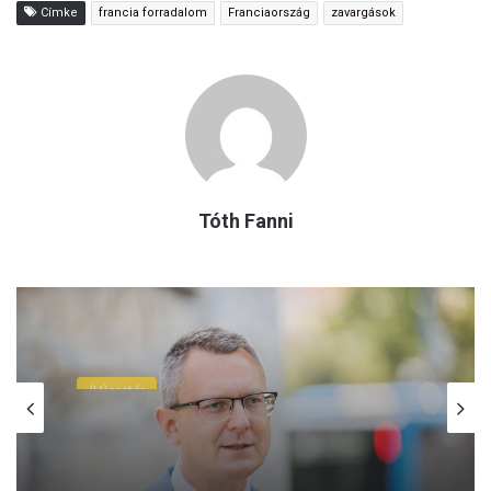
Címke
francia forradalom
Franciaország
zavargások
Tóth Fanni
(H)arctér
2026.08.10.
Rétvári Bence: Baka András strasbourgi
bíróként egy 1956-os
sortűzparancsnokot mentett fel