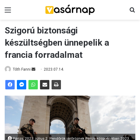
Menü
K
Szigorú biztonsági
készültségben ünnepelik a
francia forradalmat
Tóth Fanni
S
2023.07.14.
e
n
d
a
n
e
m
a
i
Párizs, 2023. július 2. Rendõrök járõröznek Párizs központjában 2023.