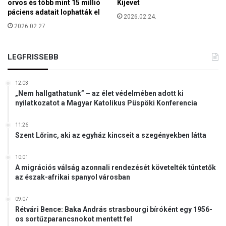
orvos és több mint 15 millió
Kijevet
m
páciens adatait lophatták el
2026.02.24.
m
2026.02.27.
y
-
d
LEGFRISSEBB
í
j
12:03
o
„Nem hallgathatunk” – az élet védelmében adott ki
n
nyilatkozatot a Magyar Katolikus Püspöki Konferencia
11:26
Szent Lőrinc, aki az egyház kincseit a szegényekben látta
10:01
A migrációs válság azonnali rendezését követelték tüntetők
az észak-afrikai spanyol városban
09:07
Rétvári Bence: Baka András strasbourgi bíróként egy 1956-
os sortűzparancsnokot mentett fel