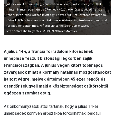
l
július 2-án. A francia nagyvárosokban 45 ezer rendõrt mozgósítottak,
miután Nanterre-ben június 27-én egy közúti ellenõrzést végzõ francia
rendõr intézkedés közben lelõtt egy 17 éves fiút. Ezt követõen zavargások
törtek ki több városban is, a tiltakozók épületeket és jármûveket gyújtottak
fel vagy rongáltak meg. A fiatal életét kioltó rendõrt elõzetes
letartóztatásba helyezték. MTI/EPA/Olivier Matthys
A július 14-i, a francia forradalom kitörésének
ünneplése feszült biztonsági légkörben zajlik
Franciaországban. A június végén kitört többnapos
zavargások miatt a kormány hatalmas mozgósításokat
hajtott végre, melyek értelmében 45 ezer rendőr és
csendőr felügyeli majd a közbiztonságot csütörtöktől
egészen szombat estig.
Az önkormányzatok attól tartanak, hogy a július 14-ei
ünnepségek könnyen erőszakba torkollhatnak, például