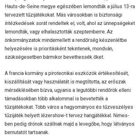
Hauts-de-Seine megye egészében lemondták a július 13-ra
tervezett tűzijátékokat. Más városokban is biztonsági
intézkedések sorát rendeltek el, volt, ahol az ünnepségeket
lemondták, vagy elhalasztották szeptemberre. Az
önkormányzatok mindemellett a rendőrség készenlétbe
helyezésére is prioritásként tekintenek, mondván,
szükségesetben bármikor bevethessék őket.
A francia kormány a pirotecnikai eszközök értékesítését,
kiszállítását vagy használatát is megtiltotta, az erőszak
mérséklésében bízva, ugyanis a legutóbbi rendőrök elleni
támadásokban több alkalommal is bevetették a
tűzijátékokat. Több város a hagyományos és tűzveszélyes
tűzijáték helyett lézershow-t tervez hangjátékkal. Nimes-
ben pedig drónok szállnak majd a levegőbe, hogy látványos
bemutatót tartsanak.