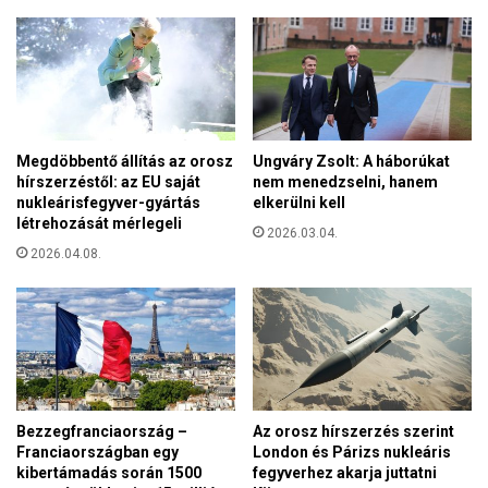
z
í
n
é
s
z
n
Megdöbbentő állítás az orosz
Ungváry Zsolt: A háborúkat
ő
hírszerzéstől: az EU saját
nem menedzselni, hanem
k
nukleárisfegyver-gyártás
elkerülni kell
a
létrehozását mérlegeli
2026.03.04.
t
2026.04.08.
e
g
ó
r
i
á
b
a
Bezzegfranciaország –
Az orosz hírszerzés szerint
a
Franciaországban egy
London és Párizs nukleáris
z
kibertámadás során 1500
fegyverhez akarja juttatni
E