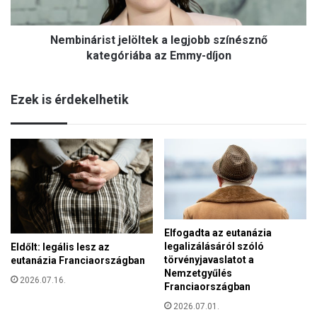
ö
r
l
i
e
Nembinárist jelöltek a legjobb színésznő
s
t
t
kategóriába az Emmy-díjon
p
j
o
e
l
Ezek is érdekelhetik
l
i
ö
t
l
i
t
k
e
a
k
a
l
e
Elfogadta az eutanázia
g
legalizálásáról szóló
Eldőlt: legális lesz az
j
törvényjavaslatot a
eutanázia Franciaországban
o
Nemzetgyűlés
b
2026.07.16.
Franciaországban
b
2026.07.01.
s