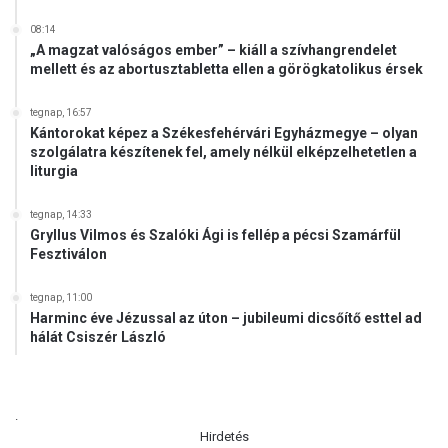
08:14
„A magzat valóságos ember” – kiáll a szívhangrendelet
mellett és az abortusztabletta ellen a görögkatolikus érsek
tegnap, 16:57
Kántorokat képez a Székesfehérvári Egyházmegye – olyan
szolgálatra készítenek fel, amely nélkül elképzelhetetlen a
liturgia
tegnap, 14:33
Gryllus Vilmos és Szalóki Ági is fellép a pécsi Szamárfül
Fesztiválon
tegnap, 11:00
Harminc éve Jézussal az úton – jubileumi dicsőítő esttel ad
hálát Csiszér László
.
Hirdetés