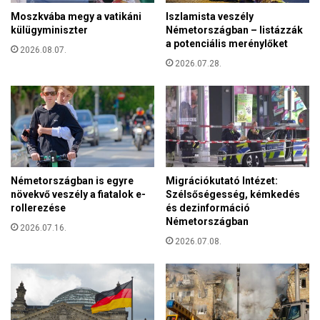
í
z
Moszkvába megy a vatikáni
Iszlamista veszély
t
n
külügyminiszter
Németországban – listázzák
v
i
a potenciális merénylőket
á
2026.08.07.
n
2026.07.28.
y
k
a
p
t
a
a
Németországban is egyre
Migrációkutató Intézet:
z
növekvő veszély a fiatalok e-
Szélsőségesség, kémkedés
E
rollerezése
és dezinformáció
m
Németországban
b
2026.07.16.
2026.07.08.
e
r
i
M
é
l