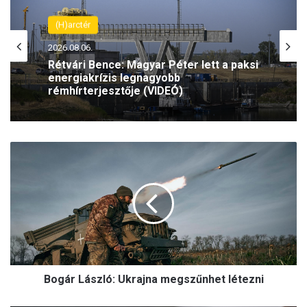
(H)arctér
2026.08.06.
Rétvári Bence: Magyar Péter lett a paksi
energiakrízis legnagyobb
rémhírterjesztője (VIDEÓ)
B
o
g
á
r
L
á
s
z
Bogár László: Ukrajna megszűnhet létezni
l
ó