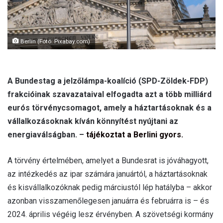
Berlin (Fotó: Pixabay.com)
A Bundestag a jelzőlámpa-koalíció (SPD-Zöldek-FDP)
frakcióinak szavazataival elfogadta azt a több milliárd
eurós törvénycsomagot, amely a háztartásoknak és a
vállalkozásoknak kíván könnyítést nyújtani az
energiaválságban. –
tájékoztat a Berlini gyors.
A törvény értelmében, amelyet a Bundesrat is jóváhagyott,
az intézkedés az ipar számára januártól, a háztartásoknak
és kisvállalkozóknak pedig márciustól lép hatályba – akkor
azonban visszamenőlegesen januárra és februárra is – és
2024. április végéig lesz érvényben. A szövetségi kormány