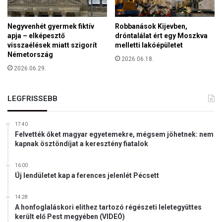
t
ó
Negyvenhét gyermek fiktív
Robbanások Kijevben,
s
apja – elképesztő
dróntalálat ért egy Moszkva
á
visszaélések miatt szigorít
melletti lakóépületet
g
Németország
2026.06.18.
T
2026.06.29.
a
n
á
LEGFRISSEBB
c
s
á
17:40
n
Felvették őket magyar egyetemekre, mégsem jöhetnek: nem
a
kapnak ösztöndíjat a keresztény fiatalok
k
d
16:00
í
Új lendületet kap a ferences jelenlét Pécsett
j
á
14:28
t
A honfoglaláskori elithez tartozó régészeti leletegyüttes
került elő Pest megyében (VIDEÓ)