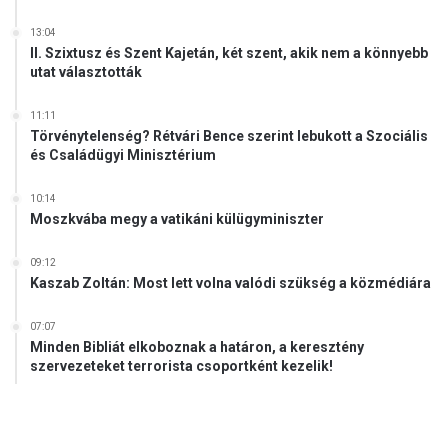
13:04
II. Szixtusz és Szent Kajetán, két szent, akik nem a könnyebb
utat választották
11:11
Törvénytelenség? Rétvári Bence szerint lebukott a Szociális
és Családügyi Minisztérium
10:14
Moszkvába megy a vatikáni külügyminiszter
09:12
Kaszab Zoltán: Most lett volna valódi szükség a közmédiára
07:07
Minden Bibliát elkoboznak a határon, a keresztény
szervezeteket terrorista csoportként kezelik!
.