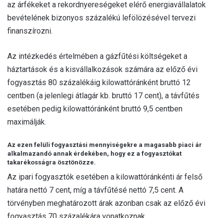
az árfékeket a rekordnyereségeket elérő energiavállalatok
bevételének bizonyos százalékú lefölözésével tervezi
finanszírozni.
Az intézkedés értelmében a gázfűtési költségeket a
háztartások és a kisvállalkozások számára az előző évi
fogyasztás 80 százalékáig kilowattóránként bruttó 12
centben (a jelenlegi átlagár kb. bruttó 17 cent), a távfűtés
esetében pedig kilowattóránként bruttó 9,5 centben
maximálják.
Az ezen felüli fogyasztási mennyiségekre a magasabb piaci ár
alkalmazandó annak érdekében, hogy ez a fogyasztókat
takarékosságra ösztönözze.
Az ipari fogyasztók esetében a kilowattóránkénti ár felső
határa nettó 7 cent, míg a távfűtésé nettó 7,5 cent. A
törvényben meghatározott árak azonban csak az előző évi
fogyasztás 70 százalékára vonatkoznak.