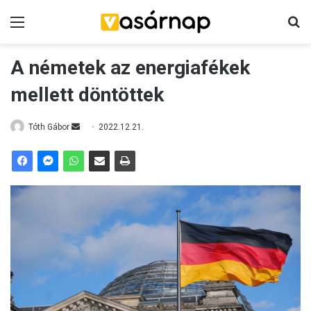
Menü
K
A németek az energiafékek
mellett döntöttek
Tóth Gábor
S
2022.12.21.
e
n
d
a
n
e
m
a
i
l