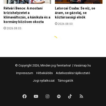
© Copyright 2026, Minden jog fenntartva! |
Vasárnap.hu
Impresszum
Hírbeküldés
Adatkezelési tájékoztató
Jogi nyilatkozat
Támogatók
Facebook
YouTube
Instagram
Spotify
TikTok
RSS