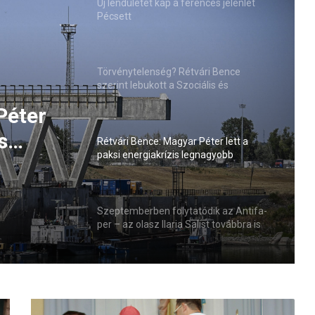
Új lendületet kap a ferences jelenlét
Pécsett
Törvénytelenség? Rétvári Bence
szerint lebukott a Szociális és
Családügyi Minisztérium
Péter
s
Rétvári Bence: Magyar Péter lett a
paksi energiakrízis legnagyobb
sztője
rémhírterjesztője (VIDEÓ)
Szeptemberben folytatódik az Antifa-
per – az olasz Ilaria Salist továbbra is
mentelmi jog védi
A