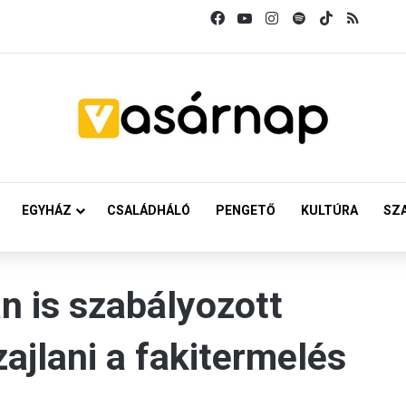
Facebook
YouTube
Instagram
Spotify
TikTok
RSS
EGYHÁZ
CSALÁDHÁLÓ
PENGETŐ
KULTÚRA
SZ
n is szabályozott
zajlani a fakitermelés