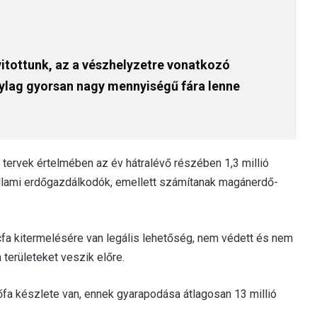
tottunk, az a vészhelyzetre vonatkozó
onylag gyorsan nagy mennyiségű fára lenne
 tervek értelmében az év hátralévő részében 1,3 millió
állami erdőgazdálkodók, emellett számítanak magánerdő-
cfa kitermelésére van legális lehetőség, nem védett és nem
 területeket veszik előre.
fa készlete van, ennek gyarapodása átlagosan 13 millió