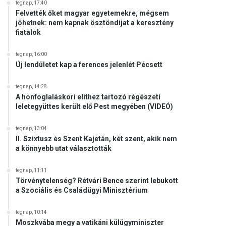
tegnap, 17:40
Felvették őket magyar egyetemekre, mégsem
jöhetnek: nem kapnak ösztöndíjat a keresztény
fiatalok
tegnap, 16:00
Új lendületet kap a ferences jelenlét Pécsett
tegnap, 14:28
A honfoglaláskori elithez tartozó régészeti
leletegyüttes került elő Pest megyében (VIDEÓ)
tegnap, 13:04
II. Szixtusz és Szent Kajetán, két szent, akik nem
a könnyebb utat választották
tegnap, 11:11
Törvénytelenség? Rétvári Bence szerint lebukott
a Szociális és Családügyi Minisztérium
tegnap, 10:14
Moszkvába megy a vatikáni külügyminiszter