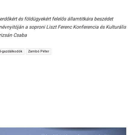
dőkért és földügyekért felelős államtitkára beszédet
nyitóján a soproni Liszt Ferenc Konferencia és Kulturális
rizsán Csaba
-gazdálkodók
Zambó Péter