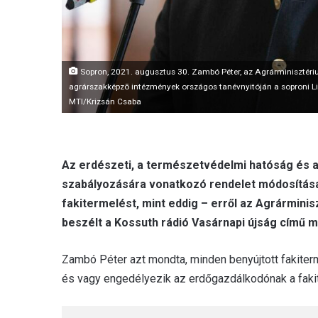
Sopron, 2021. augusztus 30. Zambó Péter, az Agrárminisztériu
agrárszakképzõ intézmények országos tanévnyitóján a soproni Li
MTI/Krizsán Csaba
Az erdészeti, a természetvédelmi hatóság és 
szabályozására vonatkozó rendelet módosítása 
fakitermelést, mint eddig – erről az Agrárminis
beszélt a Kossuth rádió Vasárnapi újság című 
Zambó Péter azt mondta, minden benyújtott fakiterme
és vagy engedélyezik az erdőgazdálkodónak a faki