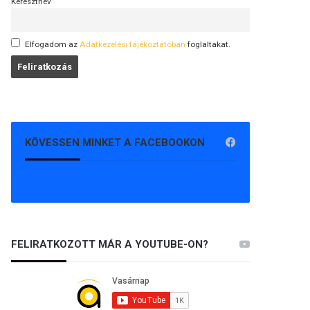
Keresztnév
Elfogadom az
Adatkezelési tájékoztatóban
foglaltakat.
KÖVESSEN MINKET A FACEBOOKON
FELIRATKOZOTT MÁR A YOUTUBE-ON?