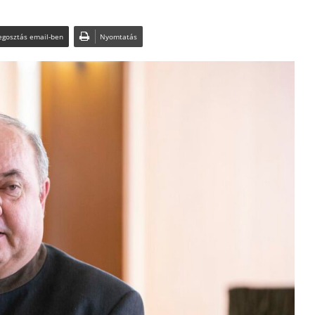
gosztás email-ben
Nyomtatás