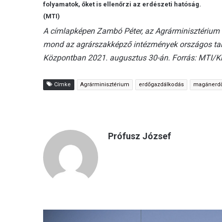
folyamatok, őket is ellenőrzi az erdészeti hatóság.
(MTI)
A címlapképen Zambó Péter, az Agrárminisztérium er
mond az agrárszakképző intézmények országos tanév
Központban 2021. augusztus 30-án. Forrás: MTI/K
Címke
Agrárminisztérium
erdőgazdálkodás
magánerdő
Prófusz József