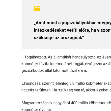
„Amit most a jogszabályokban megnyi
intézkedéseket vetíti előre, ha visz
szüksége az országnak”
– fogalmazott. Az államtitkár hangsúlyozta: az éves
köbméter tűzifa kitermelését fogják elvégezni az 
gazdálkodók által kitermelt tűzifára is.
Elmondása szerint jelenleg 3,8 millió köbméter aká
naturás területen. Ha szükség van rá, akkor ezeket a
Magyarországnak nagyjából 400 millió köbméter élő
köbméter évente.