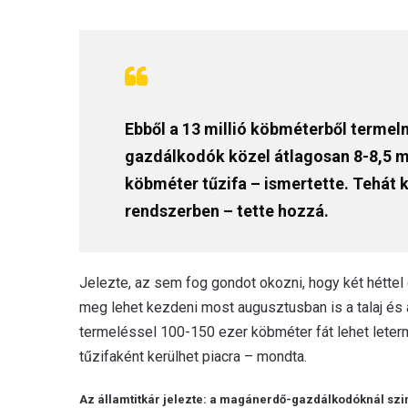
Ebből a 13 millió köbméterből termel
gazdálkodók közel átlagosan 8-8,5 mi
köbméter tűzifa – ismertette. Tehát k
rendszerben – tette hozzá.
Jelezte, az sem fog gondot okozni, hogy két héttel 
meg lehet kezdeni most augusztusban is a talaj és a
termeléssel 100-150 ezer köbméter fát lehet leter
tűzifaként kerülhet piacra – mondta.
Az államtitkár jelezte: a magánerdő-gazdálkodóknál szint