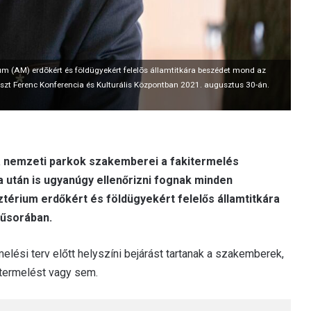
m (AM) erdõkért és földügyekért felelõs államtitkára beszédet mond az
szt Ferenc Konferencia és Kulturális Központban 2021. augusztus 30-án.
a nemzeti parkok szakemberei a fakitermelés
után is ugyanúgy ellenőrizni fognak minden
ztérium erdőkért és földügyekért felelős államtitkára
műsorában.
lési terv előtt helyszíni bejárást tartanak a szakemberek,
termelést vagy sem.