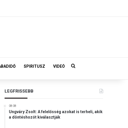
Keresés:
ABADIDŐ
SPIRITUSZ
VIDEÓ
LEGFRISSEBB
08:08
Ungváry Zsolt: A felelősség azokat is terheli, akik
a döntéshozót kiválasztják