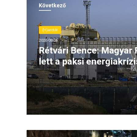
Következő
(H)arctér
2026.08.06.
Rétvári Bence: Magyar 
lett a paksi energiakrízi
legnagyobb rémhírterje
(VIDEÓ)
N