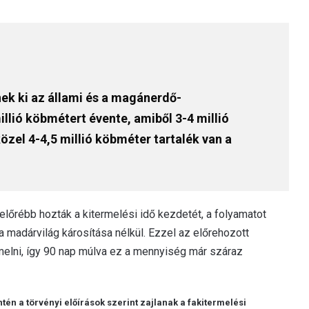
nek ki az állami és a magánerdő-
llió köbmétert évente, amiből 3-4 millió
özel 4-4,5 millió köbméter tartalék van a
előrébb hozták a kitermelési idő kezdetét, a folyamatot
 madárvilág károsítása nélkül. Ezzel az előrehozott
melni, így 90 nap múlva ez a mennyiség már száraz
én a törvényi előírások szerint zajlanak a fakitermelési