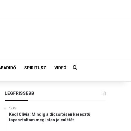
Keresés:
ABADIDŐ
SPIRITUSZ
VIDEÓ
LEGFRISSEBB
19:09
Kedl Olívia: Mindig a dicsőítésen keresztül
tapasztaltam meg Isten jelenlétét