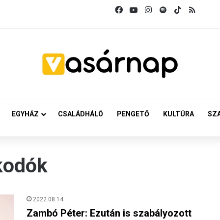
Facebook
YouTube
Instagram
Spotify
TikTok
RSS
EGYHÁZ
CSALÁDHÁLÓ
PENGETŐ
KULTÚRA
SZ
kodók
2022.08.14.
Zambó Péter: Ezután is szabályozott