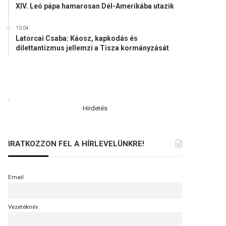
XIV. Leó pápa hamarosan Dél-Amerikába utazik
10:04
Latorcai Csaba: Káosz, kapkodás és
dilettantizmus jellemzi a Tisza kormányzását
.
Hirdetés
IRATKOZZON FEL A HÍRLEVELÜNKRE!
Email
Vezetéknév