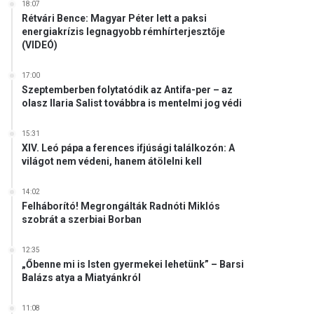
18:07
Rétvári Bence: Magyar Péter lett a paksi
energiakrízis legnagyobb rémhírterjesztője
(VIDEÓ)
17:00
Szeptemberben folytatódik az Antifa-per – az
olasz Ilaria Salist továbbra is mentelmi jog védi
15:31
XIV. Leó pápa a ferences ifjúsági találkozón: A
világot nem védeni, hanem átölelni kell
14:02
Felháborító! Megrongálták Radnóti Miklós
szobrát a szerbiai Borban
12:35
„Őbenne mi is Isten gyermekei lehetünk” – Barsi
Balázs atya a Miatyánkról
11:08