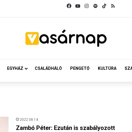
Facebook
YouTube
Instagram
Spotify
TikTok
RSS
EGYHÁZ
CSALÁDHÁLÓ
PENGETŐ
KULTÚRA
SZ
2022.08.14.
Zambó Péter: Ezután is szabályozott