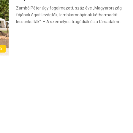
Zambó Péter úgy fogalmazott, száz éve „Magyarország
fájának ágait levágták, lombkoronájának kétharmadát
lecsonkolták”. – A személyes tragédiák és a társadalmi…
ér