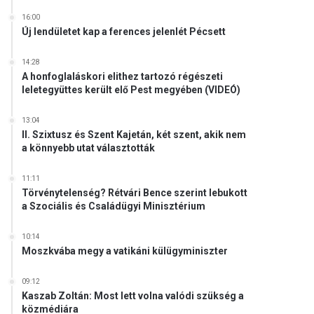
16:00
Új lendületet kap a ferences jelenlét Pécsett
14:28
A honfoglaláskori elithez tartozó régészeti
leletegyüttes került elő Pest megyében (VIDEÓ)
13:04
II. Szixtusz és Szent Kajetán, két szent, akik nem
a könnyebb utat választották
11:11
Törvénytelenség? Rétvári Bence szerint lebukott
a Szociális és Családügyi Minisztérium
10:14
Moszkvába megy a vatikáni külügyminiszter
09:12
Kaszab Zoltán: Most lett volna valódi szükség a
közmédiára