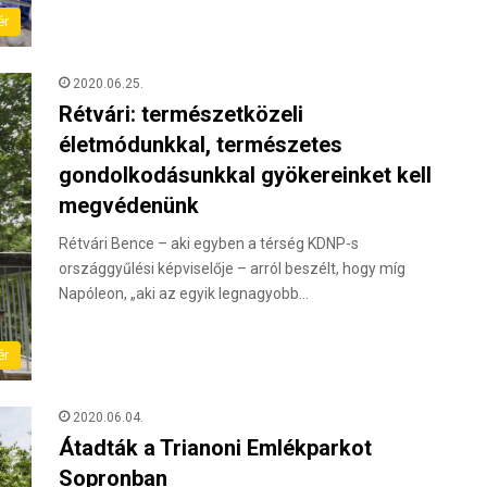
ér
2020.06.25.
Rétvári: természetközeli
életmódunkkal, természetes
gondolkodásunkkal gyökereinket kell
megvédenünk
Rétvári Bence – aki egyben a térség KDNP-s
országgyűlési képviselője – arról beszélt, hogy míg
Napóleon, „aki az egyik legnagyobb…
ér
2020.06.04.
Átadták a Trianoni Emlékparkot
Sopronban