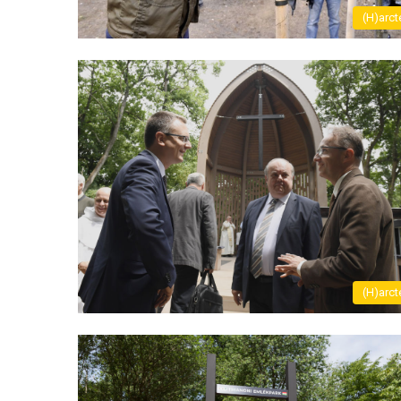
(H)arct
(H)arct