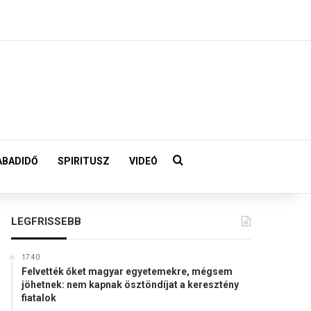
Keresés:
ABADIDŐ
SPIRITUSZ
VIDEÓ
LEGFRISSEBB
17:40
Felvették őket magyar egyetemekre, mégsem
jöhetnek: nem kapnak ösztöndíjat a keresztény
fiatalok