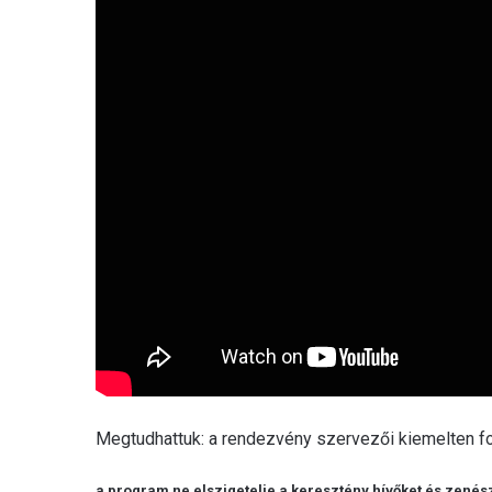
Megtudhattuk: a rendezvény szervezői kiemelten fo
a program ne elszigetelje a keresztény hívőket és zenész