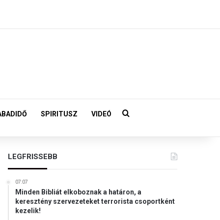
Keresés:
ABADIDŐ
SPIRITUSZ
VIDEÓ
LEGFRISSEBB
07:07
Minden Bibliát elkoboznak a határon, a
keresztény szervezeteket terrorista csoportként
kezelik!