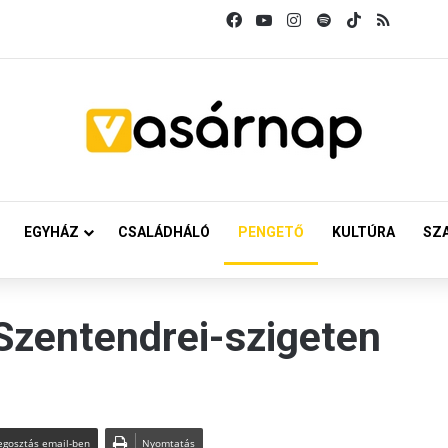
Facebook
YouTube
Instagram
Spotify
TikTok
RSS
EGYHÁZ
CSALÁDHÁLÓ
PENGETŐ
KULTÚRA
SZ
zentendrei-szigeten
gosztás email-ben
Nyomtatás