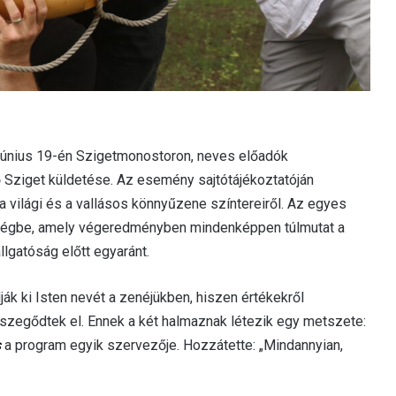
 június 19-én Szigetmonostoron, neves előadók
Sziget küldetése. Az esemény sajtótájékoztatóján
 világi és a vallásos könnyűzene színtereiről. Az egyes
ségbe, amely végeredményben mindenképpen túlmutat a
llgatóság előtt egyaránt.
ák ki Isten nevét a zenéjükben, hiszen értékekről
szegődtek el. Ennek a két halmaznak létezik egy metszete:
s
a program egyik szervezője. Hozzátette: „Mindannyian,