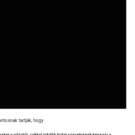
ntosnak tartják, hogy
eket a világtól, sokkal inkább hidat szeretnének képezni a