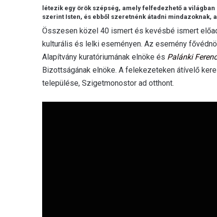
létezik egy örök szépség, amely felfedezhető a világban
szerint Isten, és ebből szeretnénk átadni mindazoknak, ak
Összesen közel 40 ismert és kevésbé ismert előa
kulturális és lelki eseményen. Az esemény fővédn
Alapítvány kuratóriumának elnöke és
Palánki Feren
Bizottságának elnöke. A felekezeteken átívelő kere
települése, Szigetmonostor ad otthont.