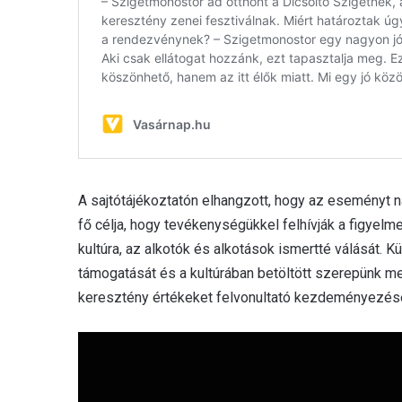
A sajtótájékoztatón elhangzott, hogy az eseményt 
fő célja, hogy tevékenységükkel felhívják a figyelm
kultúra, az alkotók és alkotások ismertté válását. K
támogatását és a kultúrában betöltött szerepünk me
keresztény értékeket felvonultató kezdeményezésé