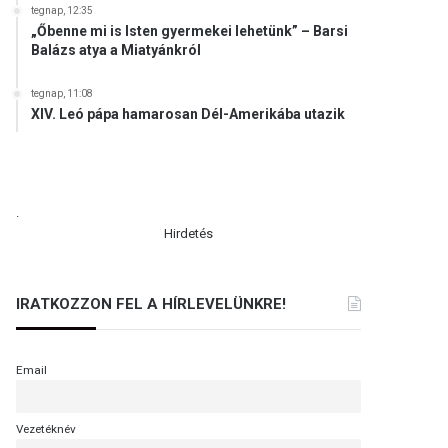
tegnap, 12:35
„Őbenne mi is Isten gyermekei lehetünk” – Barsi
Balázs atya a Miatyánkról
tegnap, 11:08
XIV. Leó pápa hamarosan Dél-Amerikába utazik
.
Hirdetés
IRATKOZZON FEL A HÍRLEVELÜNKRE!
Email
Vezetéknév