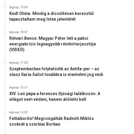
tegnap, 19:09
Kedl Olívia: Mindig a dicsőítésen keresztül
tapasztaltam meg Isten jelenlétét
tegnap, 18:07
Rétvári Bence: Magyar Péter lett a paksi
energiakrízis legnagyobb rémhírterjesztője
(VIDEÓ)
tegnap, 17:00
Szeptemberben folytatódik az Antifa-per – az
olasz Ilaria Salist továbbra is mentelmi jog védi
tegnap, 15:31
XIV. Leó pápa a ferences ifjúsági találkozón: A
világot nem védeni, hanem átölelni kell
tegnap, 14:02
Felháborító! Megrongálták Radnóti Miklós
szobrát a szerbiai Borban