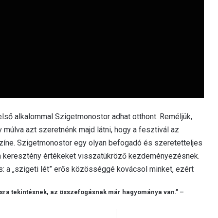
lső alkalommal Szigetmonostor adhat otthont. Reméljük,
múlva azt szeretnénk majd látni, hogy a fesztivál az
íne. Szigetmonostor egy olyan befogadó és szeretetteljes
yen keresztény értékeket visszatükröző kezdeményezésnek.
: a „szigeti lét” erős közösséggé kovácsol minket, ezért
ásra tekintésnek, az összefogásnak már hagyománya van.” –