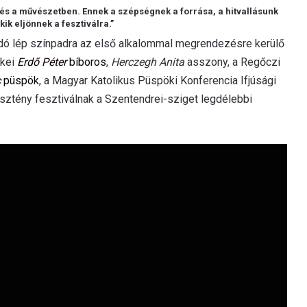
 és a művészetben. Ennek a szépségnek a forrása, a hitvallásunk
ik eljönnek a fesztiválra.”
dó lép színpadra az első alkalommal megrendezésre kerülő
ökei
Erdő Péter
bíboros
,
Herczegh Anita
asszony, a Regőczi
c
püspök
, a Magyar Katolikus Püspöki Konferencia Ifjúsági
sztény fesztiválnak a Szentendrei-sziget legdélebbi