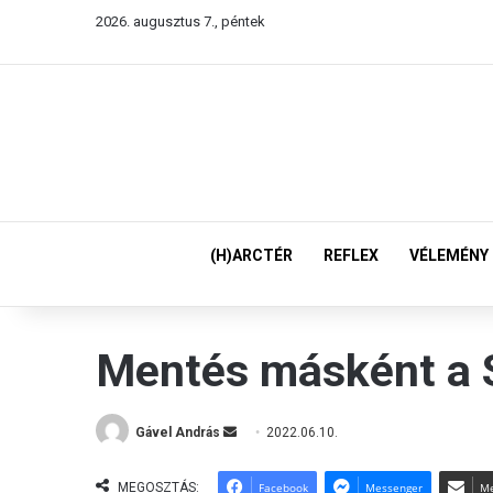
2026. augusztus 7., péntek
(H)ARCTÉR
REFLEX
VÉLEMÉNY
Mentés másként a S
Gável András
S
2022.06.10.
e
n
MEGOSZTÁS:
Facebook
Messenger
Me