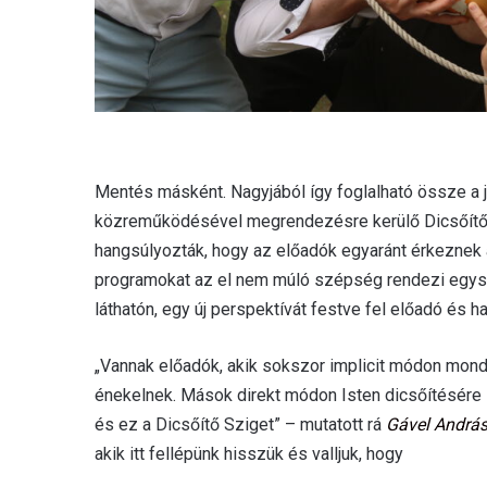
Mentés másként. Nagyjából így foglalható össze a
közreműködésével megrendezésre kerülő Dicsőítő 
hangsúlyozták, hogy az előadók egyaránt érkeznek a
programokat az el nem múló szépség rendezi egy
láthatón, egy új perspektívát festve fel előadó és ha
„Vannak előadók, akik sokszor implicit módon mondj
énekelnek. Mások direkt módon Isten dicsőítésére 
és ez a Dicsőítő Sziget” – mutatott rá
Gável Andrá
akik itt fellépünk hisszük és valljuk, hogy