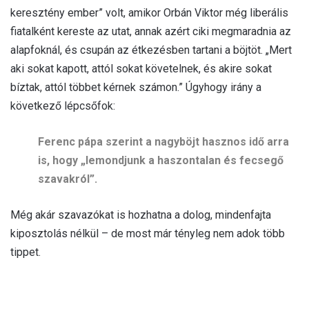
keresztény ember” volt, amikor Orbán Viktor még liberális
fiatalként kereste az utat, annak azért ciki megmaradnia az
alapfoknál, és csupán az étkezésben tartani a böjtöt. „Mert
aki sokat kapott, attól sokat követelnek, és akire sokat
bíztak, attól többet kérnek számon.” Úgyhogy irány a
következő lépcsőfok:
Ferenc pápa szerint a nagyböjt hasznos idő arra
is, hogy „lemondjunk a haszontalan és fecsegő
szavakról”.
Még akár szavazókat is hozhatna a dolog, mindenfajta
kiposztolás nélkül – de most már tényleg nem adok több
tippet.