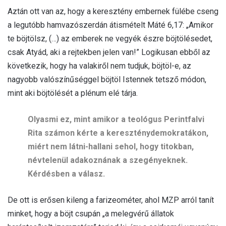
Aztán ott van az, hogy a keresztény embernek fülébe cseng
a legutóbb hamvazószerdán átismételt Máté 6,17: „Amikor
te böjtölsz, (…) az emberek ne vegyék észre böjtölésedet,
csak Atyád, aki a rejtekben jelen van!” Logikusan ebből az
következik, hogy ha valakiről nem tudjuk, böjtöl-e, az
nagyobb valószínűséggel böjtöl Istennek tetsző módon,
mint aki böjtölését a plénum elé tárja.
Olyasmi ez, mint amikor a teológus Perintfalvi
Rita számon kérte a kereszténydemokratákon,
miért nem látni-hallani sehol, hogy titokban,
névtelenül adakoznának a szegényeknek.
Kérdésben a válasz.
De ott is erősen kileng a farizeométer, ahol MZP arról tanít
minket, hogy a böjt csupán „a melegvérű állatok