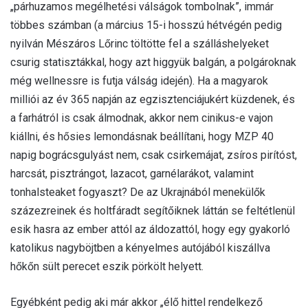
„párhuzamos megélhetési válságok tombolnak”, immár
többes számban (a március 15-i hosszú hétvégén pedig
nyilván Mészáros Lőrinc töltötte fel a szálláshelyeket
csurig statisztákkal, hogy azt higgyük balgán, a polgároknak
még wellnessre is futja válság idején). Ha a magyarok
milliói az év 365 napján az egzisztenciájukért küzdenek, és
a farhátról is csak álmodnak, akkor nem cinikus-e vajon
kiállni, és hősies lemondásnak beállítani, hogy MZP 40
napig bográcsgulyást nem, csak csirkemájat, zsíros pirítóst,
harcsát, pisztrángot, lazacot, garnélarákot, valamint
tonhalsteaket fogyaszt? De az Ukrajnából menekülők
százezreinek és holtfáradt segítőiknek láttán se feltétlenül
esik hasra az ember attól az áldozattól, hogy egy gyakorló
katolikus nagyböjtben a kényelmes autójából kiszállva
hőkőn sült perecet eszik pörkölt helyett.
Egyébként pedig aki már akkor „élő hittel rendelkező