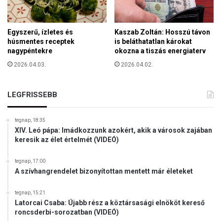
é
n
t
t
Egyszerű, ízletes és
Kaszab Zoltán: Hosszú távon
á
húsmentes receptek
is beláthatatlan károkat
m
nagypéntekre
okozna a tiszás energiaterv
o
g
2026.04.03.
2026.04.02.
a
t
LEGFRISSEBB
j
a
a
tegnap, 18:35
N
XIV. Leó pápa: Imádkozzunk azokért, akik a városok zajában
e
keresik az élet értelmét (VIDEÓ)
w
Y
tegnap, 17:00
o
A szívhangrendelet bizonyítottan mentett már életeket
r
k
tegnap, 15:21
-
Latorcai Csaba: Újabb rész a köztársasági elnököt kereső
i
roncsderbi-sorozatban (VIDEÓ)
o