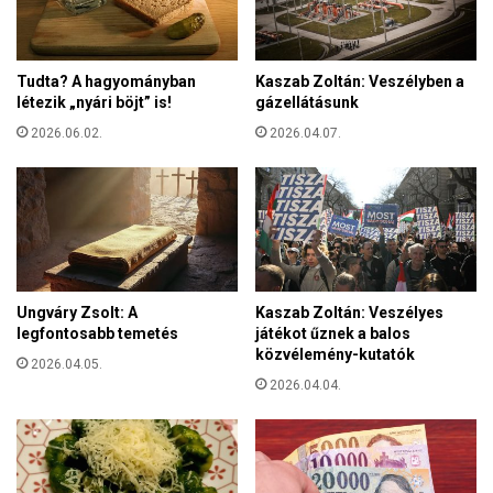
w
e
n
r
-
e
s
Tudta? A hagyományban
Kaszab Zoltán: Veszélyben a
k
z
létezik „nyári böjt” is!
gázellátásunk
k
i
ö
2026.06.02.
2026.04.07.
n
n
d
y
r
v
ó
e
m
k
a
t
v
e
i
Ungváry Zsolt: A
Kaszab Zoltán: Veszélyes
r
l
legfontosabb temetés
játékot űznek a balos
j
á
közvélemény-kutatók
e
2026.04.05.
g
s
2026.04.04.
n
z
a
t
p
é
j
s
á