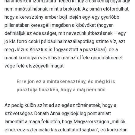
harántcsíkolt izomzatára” terjed ki, így a csirkemáj ugyanúgy
nem minősül húsnak, mint a brokkoli. Az simán előfordulhat,
hogy a keresztény ember böjt idején egy-egy gyarlóbb
pillanatában keresgéli magában a kibúvókat (hogyan
definiáljuk az édességet, mit nevezünk étkezésnek – egy
jó kis forró csoki például halmazállapotilag szinte víz, azt
meg Jézus Krisztus is fogyasztott a pusztában), de a
magát komolyan vevő hívő már az efféle gondolatmenet
vége felé elszégyelli magát.
Erre jön ez a mintakeresztény, és még ki is
posztolja büszkén, hogy a máj nem hús.
Az pedig külön színt ad az egész történetnek, hogy a
szövetséges Donáth Anna egyidejűleg pont amiatt
lamentált a maga felületén, hogy Magyarországon „milliók
élnek egzisztenciális kiszolgáltatottságban”, és konkrétan