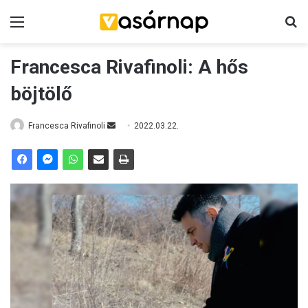
Menü
K
Francesca Rivafinoli: A hős
böjtölő
Francesca Rivafinoli
S
2022.03.22.
e
n
d
a
n
e
m
a
i
l