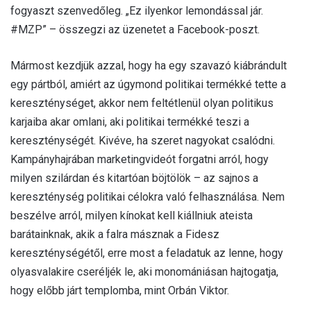
fogyaszt szenvedőleg. „Ez ilyenkor lemondással jár.
#MZP” – összegzi az üzenetet a Facebook-poszt.
Mármost kezdjük azzal, hogy ha egy szavazó kiábrándult
egy pártból, amiért az úgymond politikai termékké tette a
kereszténységet, akkor nem feltétlenül olyan politikus
karjaiba akar omlani, aki politikai termékké teszi a
kereszténységét. Kivéve, ha szeret nagyokat csalódni.
Kampányhajrában marketingvideót forgatni arról, hogy
milyen szilárdan és kitartóan böjtölök – az sajnos a
kereszténység politikai célokra való felhasználása. Nem
beszélve arról, milyen kínokat kell kiállniuk ateista
barátainknak, akik a falra másznak a Fidesz
kereszténységétől, erre most a feladatuk az lenne, hogy
olyasvalakire cseréljék le, aki monomániásan hajtogatja,
hogy előbb járt templomba, mint Orbán Viktor.