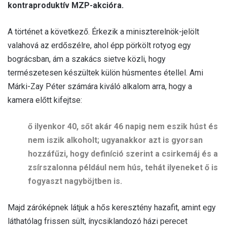
kontraproduktív MZP-akcióra.
A történet a következő. Érkezik a miniszterelnök-jelölt
valahová az erdőszélre, ahol épp pörkölt rotyog egy
bográcsban, ám a szakács sietve közli, hogy
természetesen készültek külön húsmentes étellel. Ami
Márki-Zay Péter számára kiváló alkalom arra, hogy a
kamera előtt kifejtse:
ő ilyenkor 40, sőt akár 46 napig nem eszik húst és
nem iszik alkoholt; ugyanakkor azt is gyorsan
hozzáfűzi, hogy definíció szerint a csirkemáj és a
zsírszalonna például nem hús, tehát ilyeneket ő is
fogyaszt nagyböjtben is.
Majd záróképnek látjuk a hős keresztény hazafit, amint egy
láthatólag frissen sült, ínycsiklandozó házi perecet