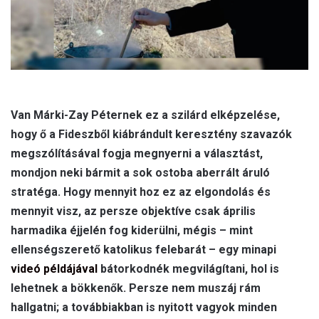
Van Márki-Zay Péternek ez a szilárd elképzelése,
hogy ő a Fideszből kiábrándult keresztény szavazók
megszólításával fogja megnyerni a választást,
mondjon neki bármit a sok ostoba aberrált áruló
stratéga. Hogy mennyit hoz ez az elgondolás és
mennyit visz, az persze objektíve csak április
harmadika éjjelén fog kiderülni, mégis – mint
ellenségszerető katolikus felebarát – egy minapi
videó példájával
bátorkodnék megvilágítani, hol is
lehetnek a bökkenők. Persze nem muszáj rám
hallgatni; a továbbiakban is nyitott vagyok minden