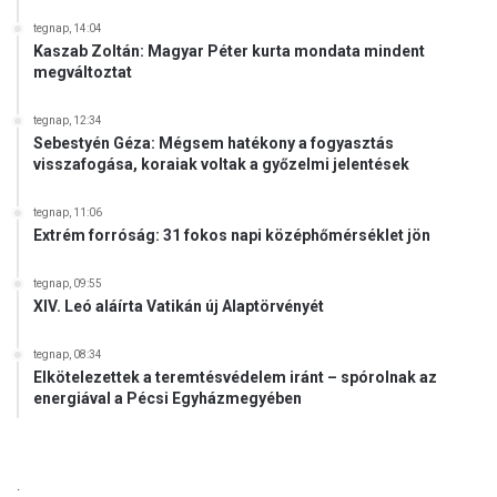
k
tegnap, 14:04
t
Kaszab Zoltán: Magyar Péter kurta mondata mindent
a
megváltoztat
t
á
tegnap, 12:34
s
Sebestyén Géza: Mégsem hatékony a fogyasztás
ü
visszafogása, koraiak voltak a győzelmi jelentések
g
y
tegnap, 11:06
i
Extrém forróság: 31 fokos napi középhőmérséklet jön
h
i
tegnap, 09:55
v
XIV. Leó aláírta Vatikán új Alaptörvényét
a
t
tegnap, 08:34
a
Elkötelezettek a teremtésvédelem iránt – spórolnak az
l
energiával a Pécsi Egyházmegyében
.