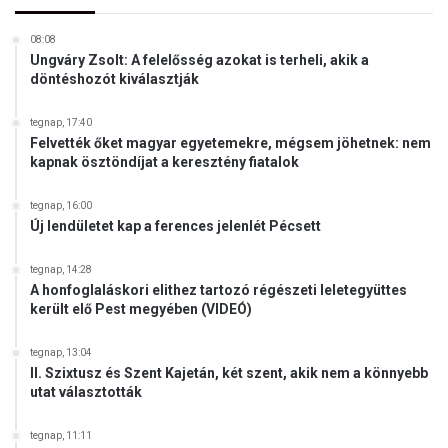
a
n
z
a
08:08
é
z
Ungváry Zsolt: A felelősség azokat is terheli, akik a
d
döntéshozót kiválasztják
ö
e
s
s
s
tegnap, 17:40
a
Felvették őket magyar egyetemekre, mégsem jöhetnek: nem
z
n
kapnak ösztöndíjat a keresztény fiatalok
m
y
a
á
g
tegnap, 16:00
n
Új lendületet kap a ferences jelenlét Pécsett
y
a
a
k
r
tegnap, 14:28
!
A honfoglaláskori elithez tartozó régészeti leletegyüttes
s
került elő Pest megyében (VIDEÓ)
á
g
s
tegnap, 13:04
II. Szixtusz és Szent Kajetán, két szent, akik nem a könnyebb
z
utat választották
í
v
e
tegnap, 11:11