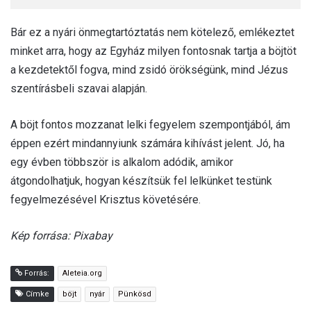
Bár ez a nyári önmegtartóztatás nem kötelező, emlékeztet
minket arra, hogy az Egyház milyen fontosnak tartja a böjtöt
a kezdetektől fogva, mind zsidó örökségünk, mind Jézus
szentírásbeli szavai alapján.
A böjt fontos mozzanat lelki fegyelem szempontjából, ám
éppen ezért mindannyiunk számára kihívást jelent. Jó, ha
egy évben többször is alkalom adódik, amikor
átgondolhatjuk, hogyan készítsük fel lelkünket testünk
fegyelmezésével Krisztus követésére.
Kép forrása: Pixabay
Forrás:
Aleteia.org
Címke
böjt
nyár
Pünkösd