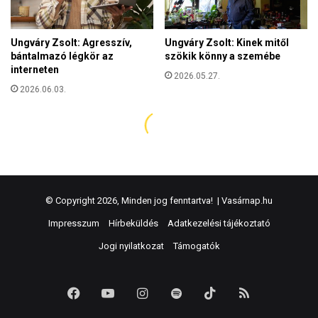
© Copyright 2026, Minden jog fenntartva! |
Vasárnap.hu
Impresszum
Hírbeküldés
Adatkezelési tájékoztató
Jogi nyilatkozat
Támogatók
Facebook
YouTube
Instagram
Spotify
TikTok
RSS