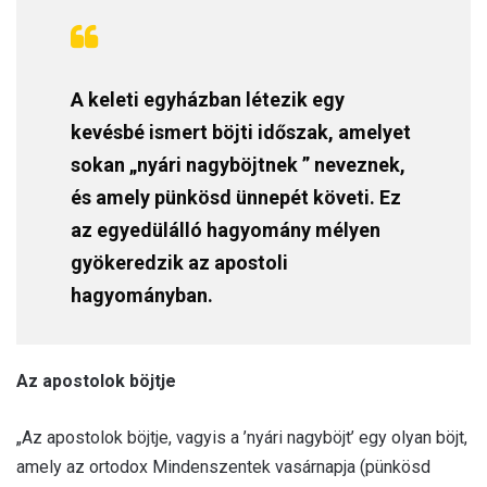
A keleti egyházban létezik egy
kevésbé ismert böjti időszak, amelyet
sokan „nyári nagyböjtnek ” neveznek,
és amely pünkösd ünnepét követi. Ez
az egyedülálló hagyomány mélyen
gyökeredzik az apostoli
hagyományban.
Az apostolok böjtje
„Az apostolok böjtje, vagyis a ’nyári nagyböjt’ egy olyan böjt,
amely az ortodox Mindenszentek vasárnapja (pünkösd