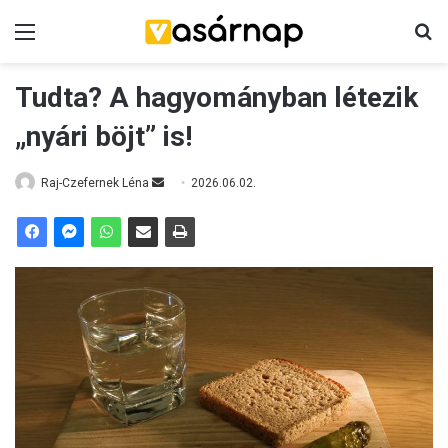
Menü
K
Tudta? A hagyományban létezik
„nyári böjt” is!
Raj-Czefernek Léna
S
2026.06.02.
e
n
d
a
n
e
m
a
i
l