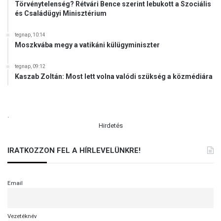
Törvénytelenség? Rétvári Bence szerint lebukott a Szociális
!
és Családügyi Minisztérium
tegnap, 10:14
Moszkvába megy a vatikáni külügyminiszter
tegnap, 09:12
Kaszab Zoltán: Most lett volna valódi szükség a közmédiára
.
Hirdetés
IRATKOZZON FEL A HÍRLEVELÜNKRE!
Email
Vezetéknév