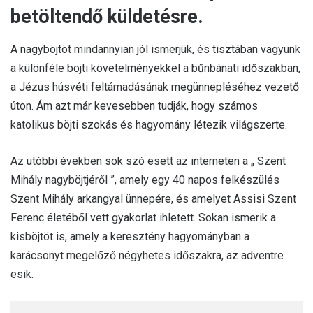
betöltendő küldetésre.
A nagyböjtöt mindannyian jól ismerjük, és tisztában vagyunk
a különféle böjti követelményekkel a bűnbánati időszakban,
a Jézus húsvéti feltámadásának megünnepléséhez vezető
úton. Ám azt már kevesebben tudják, hogy számos
katolikus böjti szokás és hagyomány létezik világszerte.
Az utóbbi években sok szó esett az interneten a „ Szent
Mihály nagyböjtjéről ”, amely egy 40 napos felkészülés
Szent Mihály arkangyal ünnepére, és amelyet Assisi Szent
Ferenc életéből vett gyakorlat ihletett. Sokan ismerik a
kisböjtöt is, amely a keresztény hagyományban a
karácsonyt megelőző négyhetes időszakra, az adventre
esik.