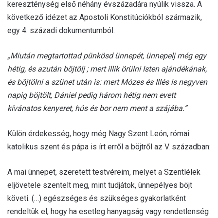
kereszténység első néhány évszázadára nyúlik vissza. A
következő idézet az Apostoli Konstitúciókból származik,
egy 4. századi dokumentumból:
„Miután megtartottad pünkösd ünnepét, ünnepelj még egy
hétig, és azután böjtölj ; mert illik örülni Isten ajándékának,
és böjtölni a szünet után is: mert Mózes és Illés is negyven
napig böjtölt, Dániel pedig három hétig nem evett
kívánatos kenyeret, hús és bor nem ment a szájába.”
Külön érdekesség, hogy még Nagy Szent León, római
katolikus szent és pápa is írt erről a böjtről az V. században:
A mai ünnepet, szeretett testvéreim, melyet a Szentlélek
eljövetele szentelt meg, mint tudjátok, ünnepélyes böjt
követi. (…) egészséges és szükséges gyakorlatként
rendeltük el, hogy ha esetleg hanyagság vagy rendetlenség