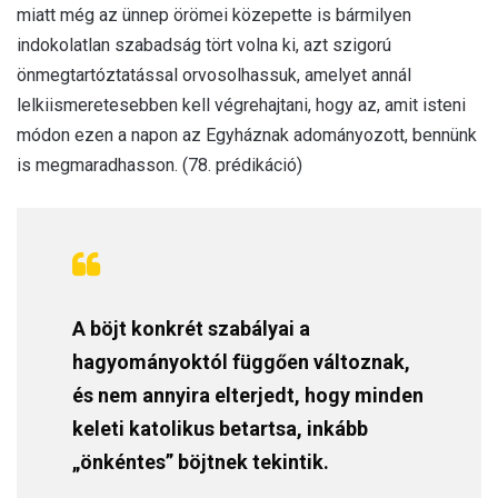
miatt még az ünnep örömei közepette is bármilyen
indokolatlan szabadság tört volna ki, azt szigorú
önmegtartóztatással orvosolhassuk, amelyet annál
lelkiismeretesebben kell végrehajtani, hogy az, amit isteni
módon ezen a napon az Egyháznak adományozott, bennünk
is megmaradhasson. (78. prédikáció)
A böjt konkrét szabályai a
hagyományoktól függően változnak,
és nem annyira elterjedt, hogy minden
keleti katolikus betartsa, inkább
„önkéntes” böjtnek tekintik.