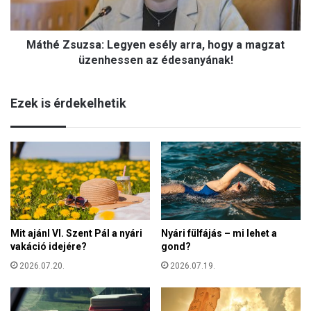
s
r
u
a
z
n
Máthé Zsuzsa: Legyen esély arra, hogy a magzat
s
g
a
üzenhessen az édesanyának!
r
:
ó
L
l
Ezek is érdekelhetik
e
:
g
e
y
g
e
y
n
ü
e
t
s
t
é
d
l
o
Mit ajánl VI. Szent Pál a nyári
Nyári fülfájás – mi lehet a
y
b
vakáció idejére?
gond?
a
b
r
2026.07.20.
2026.07.19.
a
r
n
a
h
,