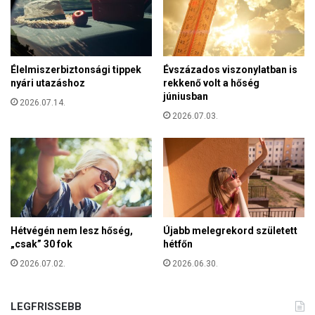
a
h
t
o
e
g
b
y
b
Élelmiszerbiztonsági tippek
Évszázados viszonylatban is
a
e
nyári utazáshoz
rekkenő volt a hőség
m
n
júniusban
a
2026.07.14.
a
g
2026.07.03.
1
z
0
a
6
t
m
ü
á
z
s
e
o
n
d
Hétvégén nem lesz hőség,
Újabb melegrekord született
h
p
„csak” 30 fok
hétfőn
e
e
s
2026.07.02.
2026.06.30.
r
s
c
e
b
n
LEGFRISSEBB
e