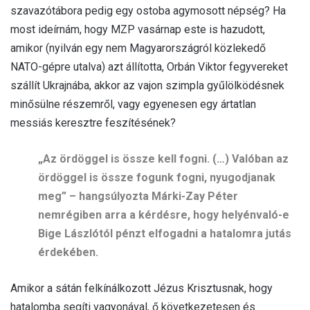
szavazótábora pedig egy ostoba agymosott népség? Ha
most ideírnám, hogy MZP vasárnap este is hazudott,
amikor (nyilván egy nem Magyarországról közlekedő
NATO-gépre utalva) azt állította, Orbán Viktor fegyvereket
szállít Ukrajnába, akkor az vajon szimpla gyűlölködésnek
minősülne részemről, vagy egyenesen egy ártatlan
messiás keresztre feszítésének?
„Az ördöggel is össze kell fogni. (…) Valóban az
ördöggel is össze fogunk fogni, nyugodjanak
meg” – hangsúlyozta Márki-Zay Péter
nemrégiben arra a kérdésre, hogy helyénvaló-e
Bige Lászlótól pénzt elfogadni a hatalomra jutás
érdekében.
Amikor a sátán felkínálkozott Jézus Krisztusnak, hogy
hatalomba segíti vagyonával, ő következetesen és