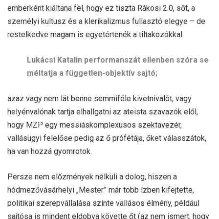
emberként kiáltana fel, hogy ez tiszta Rákosi 2.0, sőt, a
személyi kultusz és a klerikalizmus fullasztó elegye – de
restelkedve magam is egyetértenék a tiltakozókkal.
Lukácsi Katalin performanszát ellenben szóra se
méltatja a független-objektív sajtó;
azaz vagy nem lát benne semmiféle kivetnivalót, vagy
helyénvalónak tartja elhallgatni az ateista szavazók elől,
hogy MZP egy messiáskomplexusos szektavezér,
vallásügyi felelőse pedig az ő prófétája, őket válasszátok,
ha van hozzá gyomrotok.
Persze nem előzmények nélküli a dolog, hiszen a
hódmezővásárhelyi „Mester” már több ízben kifejtette,
politikai szerepvállalása szinte vallásos élmény, például
sajtósa is mindent eldobva követte őt (az nem ismert, hogy