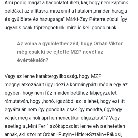
Ami pedig magát a hasonlatot illeti, kár, hogy nem kaptunk
példákat az állításra, miszerint a hatalom „minden haragja
és gyűlölete és hazugsága” Márki-Zay Péterre zúdul. Így
ugyanis csak töprenghetünk, mire is kell gondolnunk.
Az volna a gyűlöletbeszéd, hogy Orbán Viktor
még csak ki se ejtette MZP nevét az
évértékelőn?
Vagy az lenne karaktergyilkosság, hogy MZP
megnyilatkozásait úgy idézi a kormánypárti média egy az
egyben, hogy nem fűz minden betűhöz lábjegyzetet,
rámutatván, hogy „hohó, igazából az is lehet, hogy ezt itt
egyáltalán nem így gondolta, csak így mondta, úgyhogy
várjuk meg a holnapi hermeneutikai eligazítást”? Vagy
esetleg a „Mini Feri” szókapcsolat lenne elviselhetetlen
annak, aki szerint Orbán=Putyin+Hitler+Sztálin+Rákosi,