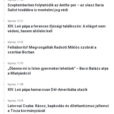
R
t
Szeptemberben folytatódik az Antifa-per – az olasz Ilaria
E
e
Salist továbbra is mentelmi jog védi
D
t
E
t
tegnap, 15:31
T
e
XIV. Leó pápa a ferences ifjúsági találkozón: A világot nem
I
I
védeni, hanem átölelni kell
B
z
E
l
tegnap, 14:02
N
a
Felháborító! Megrongálták Radnóti Miklós szobrát a
O
n
szerbiai Borban
L
d
V
o
tegnap, 12:35
A
t
„Őbenne mi is Isten gyermekei lehetünk” – Barsi Balázs atya
S
a
a Miatyánkról
H
z
A
E
tegnap, 11:08
S
N
XIV. Leó pápa hamarosan Dél-Amerikába utazik
S
S
A
Z
tegnap, 10:04
A
Latorcai Csaba: Káosz, kapkodás és dilettantizmus jellemzi
P
a Tisza kormányzását
U