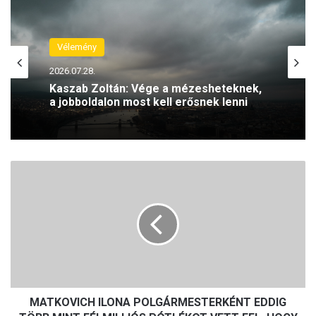
Vélemény
Vélemény
2026.07.28.
2026.07.25.
Kaszab Zoltán: Vége a mézesheteknek,
a jobboldalon most kell erősnek lenni
Kaszab Zoltán: Kit véd meg az új
kormány, ha válság jön?
M
A
T
K
O
V
I
C
H
MATKOVICH ILONA POLGÁRMESTERKÉNT EDDIG
I