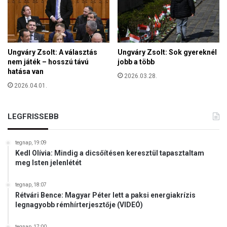
P
t
Ó
a
T
b
L
o
É
Ungváry Zsolt: A választás
Ungváry Zsolt: Sok gyereknél
r
K
nem játék – hosszú távú
jobb a több
t
O
hatása van
á
2026.03.28.
T
l
2026.04.01.
V
n
E
a
T
LEGFRISSEBB
k
T
–
F
f
E
tegnap, 19:09
i
Kedl Olívia: Mindig a dicsőítésen keresztül tapasztaltam
L
g
meg Isten jelenlétét
,
y
H
e
O
tegnap, 18:07
l
Rétvári Bence: Magyar Péter lett a paksi energiakrízis
G
m
legnagyobb rémhírterjesztője (VIDEÓ)
Y
e
E
z
tegnap, 17:00