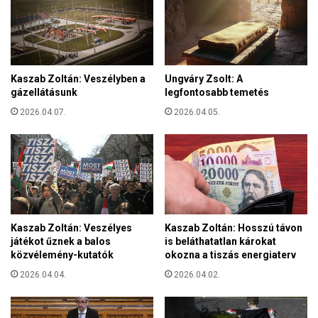
o
D
w
I
n
G
-
T
s
Ö
Kaszab Zoltán: Veszélyben a
Ungváry Zsolt: A
z
B
gázellátásunk
legfontosabb temetés
i
B
n
2026.04.07.
2026.04.05.
M
d
I
r
N
ó
T
m
F
á
É
s
L
c
M
Kaszab Zoltán: Veszélyes
Kaszab Zoltán: Hosszú távon
s
I
játékot űznek a balos
is beláthatatlan károkat
e
L
közvélemény-kutatók
okozna a tiszás energiaterv
c
L
s
2026.04.04.
2026.04.02.
I
e
Ó
m
S
ő