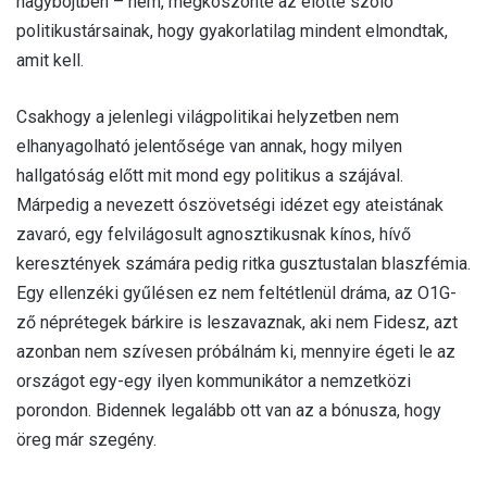
nagyböjtben – nem, megköszönte az előtte szóló
politikustársainak, hogy gyakorlatilag mindent elmondtak,
amit kell.
Csakhogy a jelenlegi világpolitikai helyzetben nem
elhanyagolható jelentősége van annak, hogy milyen
hallgatóság előtt mit mond egy politikus a szájával.
Márpedig a nevezett ószövetségi idézet egy ateistának
zavaró, egy felvilágosult agnosztikusnak kínos, hívő
keresztények számára pedig ritka gusztustalan blaszfémia.
Egy ellenzéki gyűlésen ez nem feltétlenül dráma, az O1G-
ző néprétegek bárkire is leszavaznak, aki nem Fidesz, azt
azonban nem szívesen próbálnám ki, mennyire égeti le az
országot egy-egy ilyen kommunikátor a nemzetközi
porondon. Bidennek legalább ott van az a bónusza, hogy
öreg már szegény.