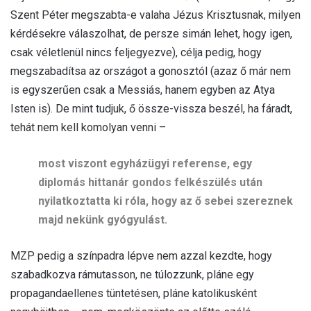
Szent Péter megszabta-e valaha Jézus Krisztusnak, milyen
kérdésekre válaszolhat, de persze simán lehet, hogy igen,
csak véletlenül nincs feljegyezve), célja pedig, hogy
megszabadítsa az országot a gonosztól (azaz ő már nem
is egyszerűen csak a Messiás, hanem egyben az Atya
Isten is). De mint tudjuk, ő össze-vissza beszél, ha fáradt,
tehát nem kell komolyan venni –
most viszont egyházügyi referense, egy
diplomás hittanár gondos felkészülés után
nyilatkoztatta ki róla, hogy az ő sebei szereznek
majd nekünk gyógyulást.
MZP pedig a színpadra lépve nem azzal kezdte, hogy
szabadkozva rámutasson, ne túlozzunk, pláne egy
propagandaellenes tüntetésen, pláne katolikusként