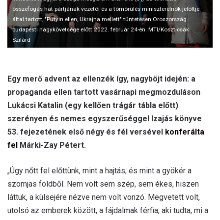
összefogás hat pártjának vezetõi és a tömörülés miniszterelnök-jelöltje
által tartott, "Putyin ellen, Ukrajna mellett" tüntetésen Oroszország
budapesti nagykövetsége elõtt 2022. február 24-én. MTI/Koszticsák
Szilárd
Egy merő advent az ellenzék így, nagyböjt idején: a
propaganda ellen tartott vasárnapi megmozduláson
Lukácsi Katalin (egy kellően trágár tábla előtt)
szerényen és nemes egyszerűséggel Izajás könyve
53. fejezetének első négy és fél versével
konferálta
fel
Márki-Zay Pétert.
„Úgy nőtt fel előttünk, mint a hajtás, és mint a gyökér a
szomjas földből. Nem volt sem szép, sem ékes, hiszen
láttuk, a külsejére nézve nem volt vonzó. Megvetett volt,
utolsó az emberek között, a fájdalmak férfia, aki tudta, mi a