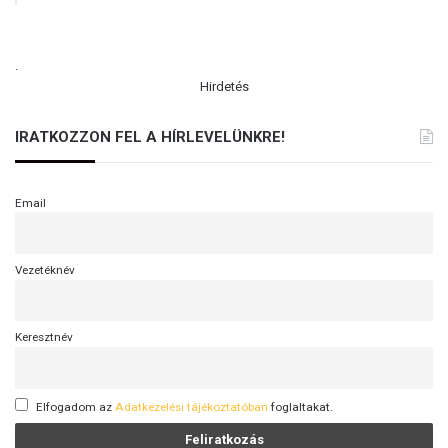
T
Y
I
.
N
Hirdetés
I
P
IRATKOZZON FEL A HÍRLEVELÜNKRE!
R
O
P
Email
A
G
A
N
Vezetéknév
D
Á
T
Keresztnév
Elfogadom az
Adatkezelési tájékoztatóban
foglaltakat.