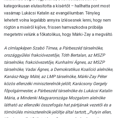
kategorikusan elutasította a kísértőt – hallhatta pont most
vasárnap Lukácsi Katalin az evangéliumban. Tényleg
lehetett volna legalább annyira ízlésesnek lenni, hogy nem
rögtön a miséről kijőve, frissen hamvazkodva próbálja
megetetni velünk a főkatolikus, hogy Márki-Zay a megváltó.
A címlapképen Szabó Tímea, a Párbeszéd társelnöke,
országgyűlési frakcióvezetője, Tóth Bertalan, az MSZP
társelnöke, frakcióvezetője, Kunhalmi Ágnes, az MSZP
társelnöke, Vadai Ágnes, a Demokratikus Koalíció alelnöke,
Kanász-Nagy Máté, az LMP társelnöke, Márki-Zay Péter
közös ellenzéki miniszterelnök-jelölt, Karácsony Gergely
főpolgármester, a Párbeszéd társelnöke és Lukácsi Katalin
Mária, a Mindenki Magyarországa Mozgalom alelnöke
látható az ellenzéki összefogás hat pártjának vezetői és a
tömörülés miniszterelnök-jelöltje által tartott, „Putyin ellen,