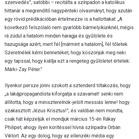
szenvedés”, satöbbi – recitálta a színpadon a katolikus
hittanár a megrendítő nagypénteki olvasmányt, hogy azután
egy rövid prédikációban értelmezze is a hallottakat: „A
következő felszólaló nem gyarlóbb bármelyikünknél, mégis
rá zúdul a hatalom minden haragja és gyűlölete és
hazugsága azért, mert fél [mármint a hatalom], fél tőletek.
Szeretnélek kérni benneteket, hogy köszönjük meg neki
egy tapssal, hogy kiállja ezt a rengeteg gyűlöletet értetek:
Márki-Zay Péter.”
Ilyenkor persze jönni szokott a sztenderd tiltakozás, hogy
„a lakájpropagandista kiforgatja a szavamat! senki nem
állította, hogy a miniszterelnök-jelölt messiás lenne! hogy
szakasztott Jézus Krisztus!”, és valóban nem mondta,
csak hát képzeljük el mondjuk március 15-én Rákay
Philipet, ahogy ilyen körítéssel hívná színpadra Orbán
Viktort. Az egy dolog, hogy az ellenzéki média egy