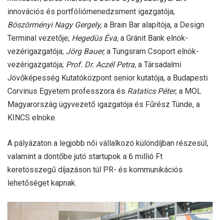
innovációs és portfóliómenedzsment igazgatója;
Böszörményi Nagy Gergely,
a Brain Bar alapítója, a Design
Terminal vezetője;
Hegedüs Éva,
a Gránit Bank elnök-
vezérigazgatója;
Jörg Bauer,
a Tungsram Csoport elnök-
vezérigazgatója;
Prof. Dr. Aczél Petra,
a Társadalmi
Jövőképesség Kutatóközpont senior kutatója, a Budapesti
Corvinus Egyetem professzora és
Ratatics Péter
, a MOL
Magyarország ügyvezető igazgatója és Fűrész Tünde, a
KINCS elnöke.
A pályázaton a legjobb női vállalkozó különdíjban részesül,
valamint a döntőbe jutó startupok a 6 millió Ft
keretösszegű díjazáson túl PR- és kommunikációs
lehetőséget kapnak.