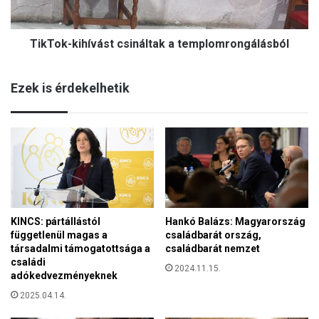
á
k
m
i
a
TikTok-kihívást csináltak a templomrongálásból
h
d
í
á
v
s
Ezek is érdekelhetik
á
n
s
e
t
m
c
m
s
a
i
r
n
a
á
d
l
e
KINCS: pártállástól
Hankó Balázs: Magyarország
t
l
függetlenül magas a
családbarát ország,
a
társadalmi támogatottsága a
családbarát nemzet
k
családi
a
2024.11.15.
adókedvezményeknek
t
2025.04.14.
e
m