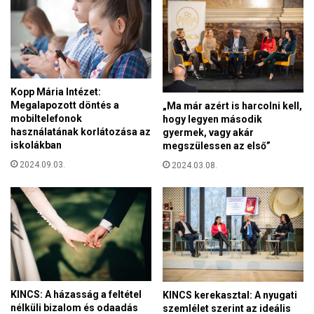
p
l
o
m
r
o
Kopp Mária Intézet:
n
Megalapozott döntés a
„Ma már azért is harcolni kell,
g
mobiltelefonok
hogy legyen második
á
használatának korlátozása az
gyermek, vagy akár
l
iskolákban
megszülessen az első”
á
2024.09.03.
2024.03.08.
s
b
ó
l
KINCS: A házasság a feltétel
KINCS kerekasztal: A nyugati
nélküli bizalom és odaadás
szemlélet szerint az ideális