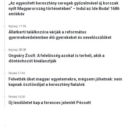
„Az egyesített keresztény seregek győzelmével új korszak
nyílt Magyarország történetében“ – Indul az Ide Buda! 1686
emlékév
tegnap, 11:06
Állatkerti találkozóra várják a református
gyermekvédelemben élő gyerekeket és nevelőszülőket
tegnap, 08:08
Ungváry Zsolt: A felelősség azokat is terheli, akik a
döntéshozót kiválasztják
Péntek 17:40
Felvették őket magyar egyetemekre, mégsem jöhetnek: nem
kapnak ösztöndíjat a keresztény fiatalok
Péntek 16:00
Új lendületet kap a ferences jelenlét Pécsett
.