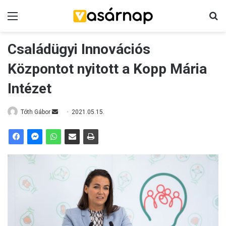
Menü
K
Családügyi Innovációs
Központot nyitott a Kopp Mária
Intézet
Tóth Gábor
S
2021.05.15.
e
n
d
a
n
e
m
a
i