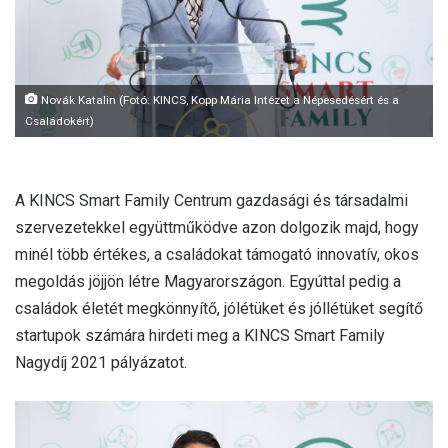
l
Novák Katalin (Fotó: KINCS, Kopp Mária Intézet a Népesedésért és a
Családokért)
A KINCS Smart Family Centrum gazdasági és társadalmi
szervezetekkel együttműködve azon dolgozik majd, hogy
minél több értékes, a családokat támogató innovatív, okos
megoldás jöjjön létre Magyarországon. Egyúttal pedig a
családok életét megkönnyítő, jólétüket és jóllétüket segítő
startupok számára hirdeti meg a KINCS Smart Family
Nagydíj 2021 pályázatot.