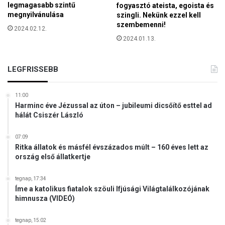
legmagasabb szintű
fogyasztó ateista, egoista és
megnyilvánulása
szingli. Nekünk ezzel kell
szembemenni!
2024.02.12.
2024.01.13.
LEGFRISSEBB
11:00
Harminc éve Jézussal az úton – jubileumi dicsőítő esttel ad
hálát Csiszér László
07:09
Ritka állatok és másfél évszázados múlt – 160 éves lett az
ország első állatkertje
tegnap, 17:34
Íme a katolikus fiatalok szöuli Ifjúsági Világtalálkozójának
himnusza (VIDEÓ)
tegnap, 15:02