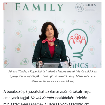
Fűrész Tünde, a Kopp Mária Intézet a Népesedésért és Családokért
igazgatója a sajtótájékoztatón (Fotó: KINCS, Kopp Mária Intézet a
Népesedésért és a Családokért)
A beérkező pályázatokat szakmai zsűri értékeli majd,
amelynek tagjai:
Novák Katalin,
családokért felelős
miniszter;
Béres Marcell
, a Béres Gyógyszergyár Zrt.