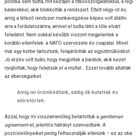
politika sem tudta, mit kezdjen a titkosszolgálatokkal, a régi
káderekkel, akik blokkolták a rendszert. Eltelt négy-öt év,
amíg a létező rendszer munkavégzése képes volt átállni
arra a fordulatszámra, amivel el tudta látni a tőle elvárt
feladatot. Nem sokkal később viszont megjelentek a
korábbi ellenfelek: a NATO szervezete és csapatai. Mivel
már egy körbe tartoztunk, felajánlották az együttműködést.
Jó érzés volt tudni, hogy megjöttek a barátok, akik kezet
nyújtottak, hogy felejtsük el a múltat… Ezzel tovább altatták
az éberségünket.
Amíg mi örömködtünk, addig ők kutattak és
előretörtek.
Azzal, hogy mi visszamenőleg betartottuk a
gentleman
agreement
-et, jelentős hátrányt szenvedtünk. A
pozícióelőnyeiket pedig felhasználják ellenünk – ez az oka