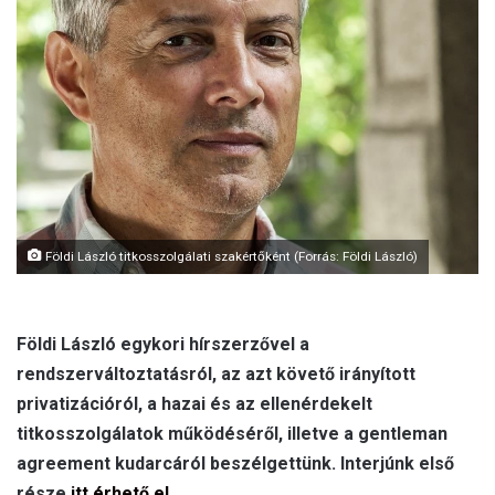
a
i
l
Földi László titkosszolgálati szakértőként (Forrás: Földi László)
Földi László egykori hírszerzővel a
rendszerváltoztatásról, az azt követő irányított
privatizációról, a hazai és az ellenérdekelt
titkosszolgálatok működéséről, illetve a gentleman
agreement kudarcáról beszélgettünk. Interjúnk első
része
itt érhető el
.