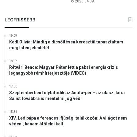
2026.04.09.
LEGFRISSEBB
19:09
Kedl Olívia: Mindig a dicsőítésen keresztül tapasztaltam
meg Isten jelenlétét
18:07
Rétvári Bence: Magyar Péter lett a paksi energiakrízis
legnagyobb rémhírterjesztője (VIDEÓ)
17:00
Szeptemberben folytatódik az Antifa-per – az olasz Ilaria
Salist továbbra is mentelmi jog védi
15:31
XIV. Leó pápa a ferences ifjúsági találkozón: A világot nem
védeni, hanem átölelni kell