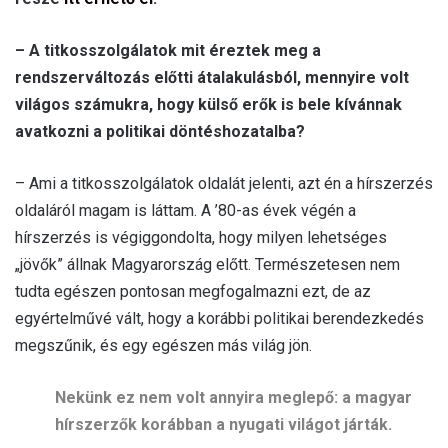
– A titkosszolgálatok mit éreztek meg a
rendszerváltozás előtti átalakulásból, mennyire volt
világos számukra, hogy külső erők is bele kívánnak
avatkozni a politikai döntéshozatalba?
– Ami a titkosszolgálatok oldalát jelenti, azt én a hírszerzés
oldaláról magam is láttam. A ’80-as évek végén a
hírszerzés is végiggondolta, hogy milyen lehetséges
„jövők” állnak Magyarország előtt. Természetesen nem
tudta egészen pontosan megfogalmazni ezt, de az
egyértelművé vált, hogy a korábbi politikai berendezkedés
megszűnik, és egy egészen más világ jön.
Nekünk ez nem volt annyira meglepő: a magyar
hírszerzők korábban a nyugati világot járták.