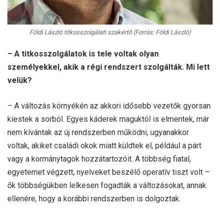
Földi László titkosszolgálati szakértő (Forrás: Földi László)
– A titkosszolgálatok is tele voltak olyan
személyekkel, akik a régi rendszert szolgálták. Mi lett
velük?
– A változás környékén az akkori idősebb vezetők gyorsan
kiestek a sorból. Egyes káderek maguktól is elmentek, már
nem kívántak az új rendszerben működni, ugyanakkor
voltak, akiket családi okok miatt küldtek el, például a párt
vagy a kormánytagok hozzátartozóit. A többség fiatal,
egyetemet végzett, nyelveket beszélő operatív tiszt volt –
ők többségükben lelkesen fogadták a változásokat, annak
ellenére, hogy a korábbi rendszerben is dolgoztak.