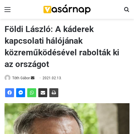
Menü
K
Földi László: A káderek
kapcsolati hálójának
közreműködésével rabolták ki
az országot
Tóth Gábor
S
2021.02.13.
e
n
d
a
n
e
m