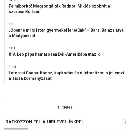
14:02
Felháborító! Megrongálták Radnóti Miklós szobrát a
szerbiai Borban
12:35
„Őbenne mi is Isten gyermekei lehetünk” – Barsi Balázs atya
a Miatyánkról
11:08
XIV. Leó pápa hamarosan Dél-Amerikába utazik
10:04
Latorcai Csaba: Káosz, kapkodás és dilettantizmus jellemzi
a Tisza kormányzását
.
Hirdetés
IRATKOZZON FEL A HÍRLEVELÜNKRE!