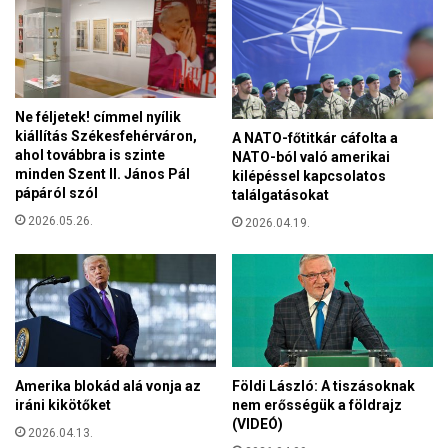
t
ő
Ne féljetek! címmel nyílik
kiállítás Székesfehérváron,
A NATO-főtitkár cáfolta a
ahol továbbra is szinte
NATO-ból való amerikai
minden Szent II. János Pál
kilépéssel kapcsolatos
pápáról szól
találgatásokat
2026.05.26.
2026.04.19.
Amerika blokád alá vonja az
Földi László: A tiszásoknak
iráni kikötőket
nem erősségük a földrajz
(VIDEÓ)
2026.04.13.