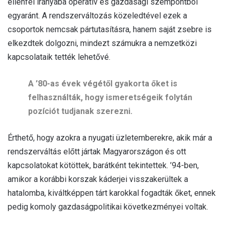
ellenfél irányába operatív és gazdasági szempontból
egyaránt. A rendszerváltozás közeledtével ezek a
csoportok nemcsak pártutasításra, hanem saját zsebre is
elkezdtek dolgozni, mindezt számukra a nemzetközi
kapcsolataik tették lehetővé.
A ’80-as évek végétől gyakorta őket is
felhasználták, hogy ismeretségeik folytán
pozíciót tudjanak szerezni.
Érthető, hogy azokra a nyugati üzletemberekre, akik már a
rendszerváltás előtt jártak Magyarországon és ott
kapcsolatokat kötöttek, barátként tekintettek. ’94-ben,
amikor a korábbi korszak káderjei visszakerültek a
hatalomba, kiváltképpen tárt karokkal fogadták őket, ennek
pedig komoly gazdaságpolitikai következményei voltak.