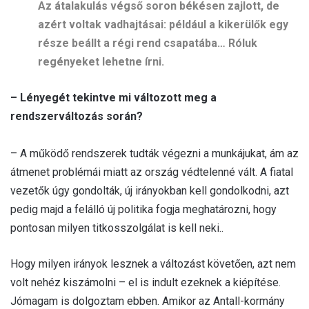
Az átalakulás végső soron békésen zajlott, de
azért voltak vadhajtásai: például a kikerülők egy
része beállt a régi rend csapatába… Róluk
regényeket lehetne írni.
– Lényegét tekintve mi változott meg a
rendszerváltozás során?
– A működő rendszerek tudták végezni a munkájukat, ám az
átmenet problémái miatt az ország védtelenné vált. A fiatal
vezetők úgy gondolták, új irányokban kell gondolkodni, azt
pedig majd a felálló új politika fogja meghatározni, hogy
pontosan milyen titkosszolgálat is kell neki..
Hogy milyen irányok lesznek a változást követően, azt nem
volt nehéz kiszámolni – el is indult ezeknek a kiépítése.
Jómagam is dolgoztam ebben. Amikor az Antall-kormány