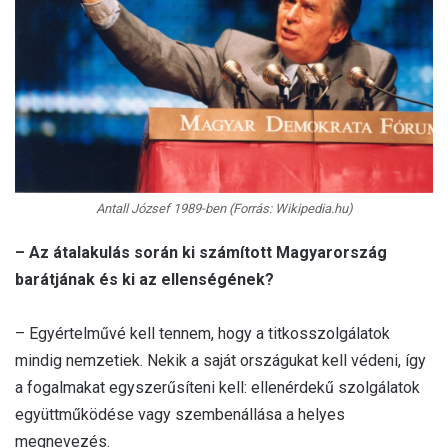
Antall József 1989-ben (Forrás: Wikipedia.hu)
–
Az átalakulás során ki számított Magyarország
barátjának és ki az ellenségének?
– Egyértelművé kell tennem, hogy a titkosszolgálatok
mindig nemzetiek. Nekik a saját országukat kell védeni, így
a fogalmakat egyszerűsíteni kell: ellenérdekű szolgálatok
együttműködése vagy szembenállása a helyes
megnevezés.