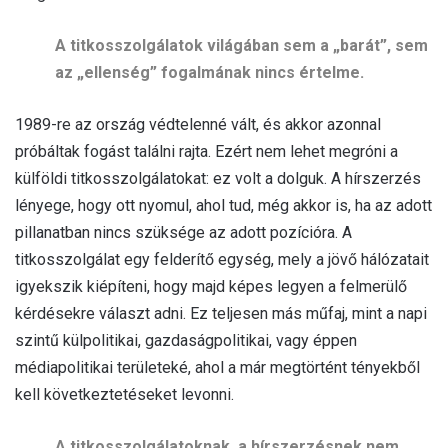
A titkosszolgálatok világában s
em a „barát”, sem
az „ellenség” fogalmának nincs értelme.
1989-re az ország védtelenné vált, és akkor azonnal
próbáltak fogást találni rajta. Ezért nem lehet megróni a
külföldi titkosszolgálatokat: ez volt a dolguk. A hírszerzés
lényege, hogy ott nyomul, ahol tud, még akkor is, ha az adott
pillanatban nincs szüksége az adott pozícióra. A
titkosszolgálat egy felderítő egység, mely a jövő hálózatait
igyekszik kiépíteni, hogy majd képes legyen a felmerülő
kérdésekre választ adni. Ez teljesen más műfaj, mint a napi
szintű külpolitikai, gazdaságpolitikai, vagy éppen
médiapolitikai területeké, ahol a már megtörtént tényekből
kell következtetéseket levonni.
A titkosszolgálatoknak, a hírszerzésnek nem