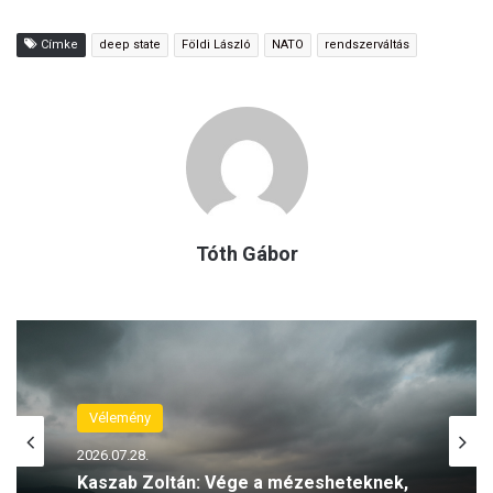
Címke
deep state
Földi László
NATO
rendszerváltás
Tóth Gábor
Vélemény
2026.07.25.
Kaszab Zoltán: Kit véd meg az új