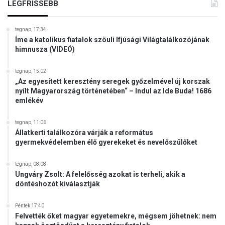
LEGFRISSEBB
tegnap, 17:34
Íme a katolikus fiatalok szöuli Ifjúsági Világtalálkozójának
himnusza (VIDEÓ)
tegnap, 15:02
„Az egyesített keresztény seregek győzelmével új korszak
nyílt Magyarország történetében“ – Indul az Ide Buda! 1686
emlékév
tegnap, 11:06
Állatkerti találkozóra várják a református
gyermekvédelemben élő gyerekeket és nevelőszülőket
tegnap, 08:08
Ungváry Zsolt: A felelősség azokat is terheli, akik a
döntéshozót kiválasztják
Péntek 17:40
Felvették őket magyar egyetemekre, mégsem jöhetnek: nem