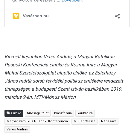
Kiemelt képünkön Veres András, a Magyar Katolikus
Püspöki Konferencia elnöke és Kozma Imre a Magyar
Máltai Szeretetszolgálat alapító elnöke, az Esterházy
János mártír sorsú felvidéki politikus emlékére rendezett
ünnepségen a budapesti Szent István-bazilikában 2019.
március 9-én.
MTI/Mónus Márton
Címke
bírósági ítélet
blaszfémia
karikatura
Magyar Katolikus Püspöki Konferencia
Müller Cecília
Népszava
Veres András