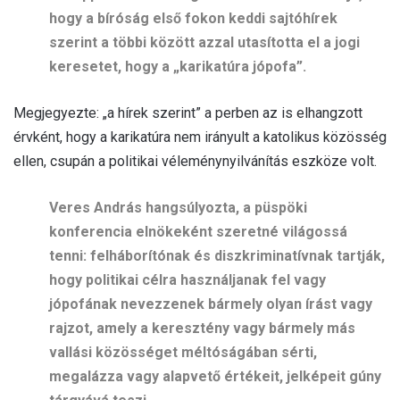
hogy a bíróság első fokon keddi sajtóhírek
szerint a többi között azzal utasította el a jogi
keresetet, hogy a „karikatúra jópofa”.
Megjegyezte: „a hírek szerint” a perben az is elhangzott
érvként, hogy a karikatúra nem irányult a katolikus közösség
ellen, csupán a politikai véleménynyilvánítás eszköze volt.
Veres András hangsúlyozta, a püspöki
konferencia elnökeként szeretné világossá
tenni: felháborítónak és diszkriminatívnak tartják,
hogy politikai célra használjanak fel vagy
jópofának nevezzenek bármely olyan írást vagy
rajzot, amely a keresztény vagy bármely más
vallási közösséget méltóságában sérti,
megalázza vagy alapvető értékeit, jelképeit gúny