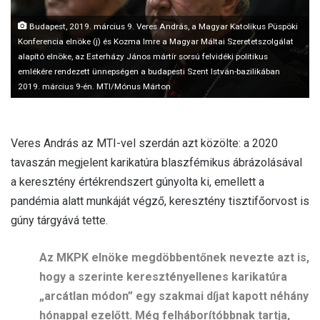
l
Budapest, 2019. március 9. Veres András, a Magyar Katolikus Püspöki
Konferencia elnöke (j) és Kozma Imre a Magyar Máltai Szeretetszolgálat
alapító elnöke, az Esterházy János mártír sorsú felvidéki politikus
emlékére rendezett ünnepségen a budapesti Szent István-bazilikában
2019. március 9-én. MTI/Mónus Márton
Veres András az MTI-vel szerdán azt közölte: a 2020
tavaszán megjelent karikatúra blaszfémikus ábrázolásával
a keresztény értékrendszert gúnyolta ki, emellett a
pandémia alatt munkáját végző, keresztény tisztifőorvost is
gúny tárgyává tette.
Az MKPK elnöke megdöbbentőnek nevezte azt is,
hogy a szerinte keresztényellenes karikatúra
„arcátlan módon” egy szakmai díjat kapott néhány
hónappal ezelőtt. Még felháborítóbbnak tartja,