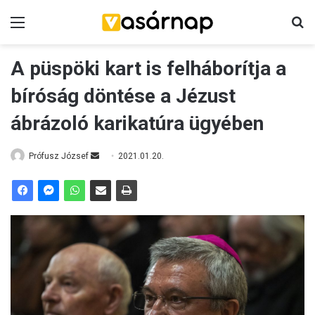
Menü
K
A püspöki kart is felháborítja a
bíróság döntése a Jézust
ábrázoló karikatúra ügyében
Prófusz József
S
2021.01.20.
e
n
d
a
n
e
m
a
i