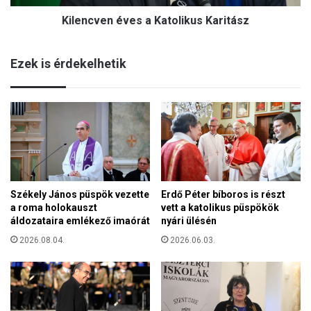
n
í
Kilencven éves a Katolikus Karitász
é
t
v
á
e
s
Ezek is érdekelhetik
s
i
a
t
K
á
a
m
t
o
o
g
l
a
i
t
k
á
Székely János püspök vezette
Erdő Péter bíboros is részt
u
s
a roma holokauszt
vett a katolikus püspökök
s
áldozataira emlékező imaórát
nyári ülésén
K
a
2026.08.04.
2026.06.03.
r
i
t
á