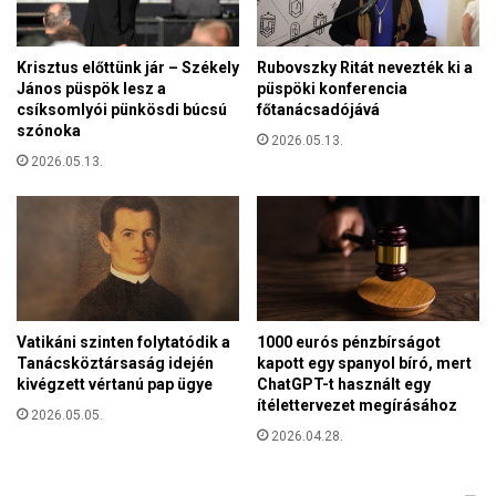
s
z
Krisztus előttünk jár – Székely
Rubovszky Ritát nevezték ki a
János püspök lesz a
püspöki konferencia
csíksomlyói pünkösdi búcsú
főtanácsadójává
szónoka
2026.05.13.
2026.05.13.
Vatikáni szinten folytatódik a
1000 eurós pénzbírságot
Tanácsköztársaság idején
kapott egy spanyol bíró, mert
kivégzett vértanú pap ügye
ChatGPT-t használt egy
ítélettervezet megírásához
2026.05.05.
2026.04.28.