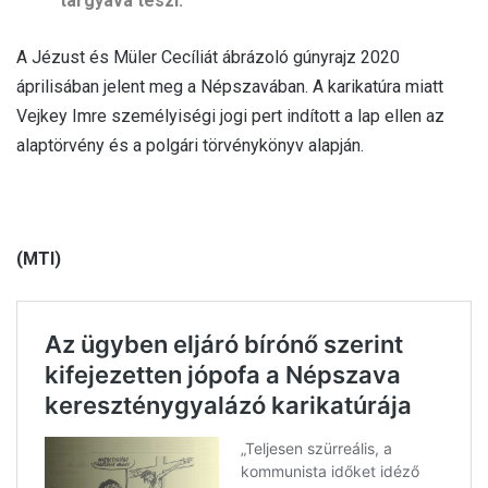
tárgyává teszi.
A Jézust és Müler Cecíliát ábrázoló gúnyrajz 2020
áprilisában jelent meg a Népszavában. A karikatúra miatt
Vejkey Imre személyiségi jogi pert indított a lap ellen az
alaptörvény és a polgári törvénykönyv alapján.
(MTI)