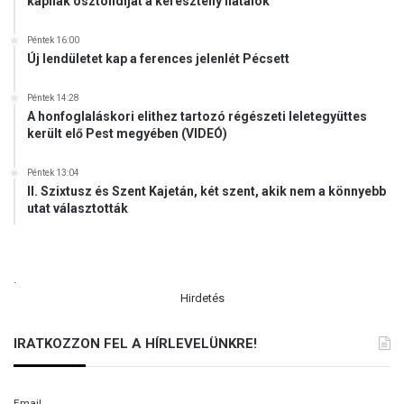
kapnak ösztöndíjat a keresztény fiatalok
Péntek 16:00
Új lendületet kap a ferences jelenlét Pécsett
Péntek 14:28
A honfoglaláskori elithez tartozó régészeti leletegyüttes
került elő Pest megyében (VIDEÓ)
Péntek 13:04
II. Szixtusz és Szent Kajetán, két szent, akik nem a könnyebb
utat választották
.
Hirdetés
IRATKOZZON FEL A HÍRLEVELÜNKRE!
Email