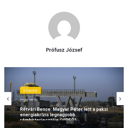
Prófusz József
(H)arctér
2026.08.06.
Rétvári Bence: Magyar Péter lett a paksi
energiakrízis legnagyobb
rémhírterjesztője (VIDEÓ)