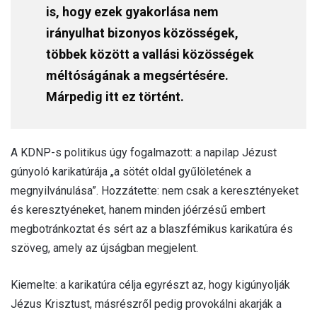
is, hogy ezek gyakorlása nem
irányulhat bizonyos közösségek,
többek között a vallási közösségek
méltóságának a megsértésére.
Márpedig itt ez történt.
A KDNP-s politikus úgy fogalmazott: a napilap Jézust
gúnyoló karikatúrája „a sötét oldal gyűlöletének a
megnyilvánulása”. Hozzátette: nem csak a keresztényeket
és keresztyéneket, hanem minden jóérzésű embert
megbotránkoztat és sért az a blaszfémikus karikatúra és
szöveg, amely az újságban megjelent.
Kiemelte: a karikatúra célja egyrészt az, hogy kigúnyolják
Jézus Krisztust, másrészről pedig provokálni akarják a