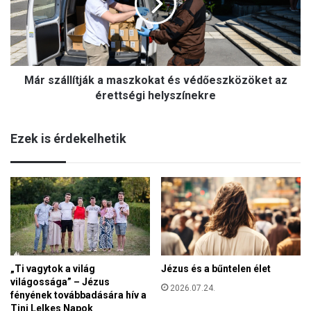
z
s
á
ő
l
d
l
e
í
i
Már szállítják a maszkokat és védőeszközöket az
t
é
j
érettségi helyszínekre
s
á
ó
k
v
Ezek is érdekelhetik
a
o
m
d
a
a
s
i
z
ü
k
g
o
y
k
e
a
l
Jézus és a bűntelen élet
„Ti vagytok a világ
t
e
világossága” – Jézus
é
2026.07.24.
t
fényének továbbadására hív a
s
e
Tini Lelkes Napok