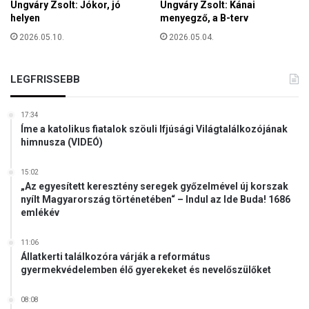
Ungváry Zsolt: Jókor, jó
Ungváry Zsolt: Kánai
é
helyen
menyegző, a B-terv
g
2026.05.10.
2026.05.04.
i
h
e
LEGFRISSEBB
l
y
s
17:34
z
Íme a katolikus fiatalok szöuli Ifjúsági Világtalálkozójának
í
himnusza (VIDEÓ)
n
e
15:02
k
„Az egyesített keresztény seregek győzelmével új korszak
nyílt Magyarország történetében“ – Indul az Ide Buda! 1686
r
emlékév
e
11:06
Állatkerti találkozóra várják a református
gyermekvédelemben élő gyerekeket és nevelőszülőket
08:08