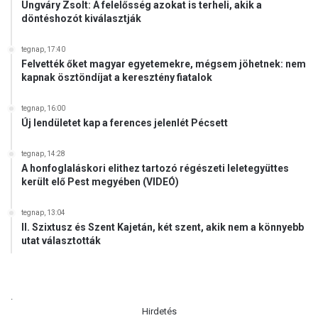
Ungváry Zsolt: A felelősség azokat is terheli, akik a
döntéshozót kiválasztják
tegnap, 17:40
Felvették őket magyar egyetemekre, mégsem jöhetnek: nem
kapnak ösztöndíjat a keresztény fiatalok
tegnap, 16:00
Új lendületet kap a ferences jelenlét Pécsett
tegnap, 14:28
A honfoglaláskori elithez tartozó régészeti leletegyüttes
került elő Pest megyében (VIDEÓ)
tegnap, 13:04
II. Szixtusz és Szent Kajetán, két szent, akik nem a könnyebb
utat választották
.
Hirdetés