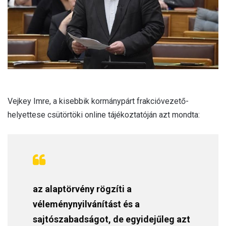
l
Vejkey Imre, a kisebbik kormánypárt frakcióvezető-
helyettese csütörtöki online tájékoztatóján azt mondta:
az alaptörvény rögzíti a
véleménynyilvánítást és a
sajtószabadságot, de egyidejűleg azt