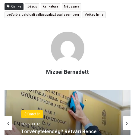
Címke
Jézus
karikatura
Népszava
petíció a baloldali vallásgyalázással szemben
Vejkey Imre
Mizsei Bernadett
(H)arctér
2026.08.06.
Rétvári Bence: Magyar Péter lett a paksi