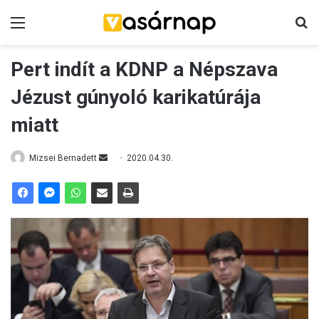
Menü
K
Pert indít a KDNP a Népszava
Jézust gúnyoló karikatúrája
miatt
Mizsei Bernadett
S
2020.04.30.
e
n
d
a
n
e
m
a
i