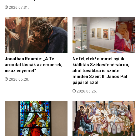
v
t
é
2026.07.31.
b
d
i
ő
z
e
t
s
o
z
s
k
í
ö
t
Jonathan Roumie: „A Te
Ne féljetek! címmel nyílik
z
a
arcodat lássák az emberek,
kiállítás Székesfehérváron,
ö
n
ne az enyémet”
ahol továbbra is szinte
k
minden Szent II. János Pál
i
2026.05.28.
e
pápáról szól
t
2026.05.26.
a
z
é
r
e
t
t
s