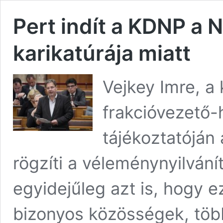
Pert indít a KDNP a
karikatúrája miatt
Vejkey Imre, a
frakcióvezető-
tájékoztatóján
rögzíti a véleménynyilvání
egyidejűleg azt is, hogy 
bizonyos közösségek, több