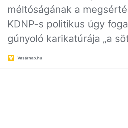
méltóságának a megsértésé
KDNP-s politikus úgy foga
gúnyoló karikatúrája „a sö
Vasárnap.hu