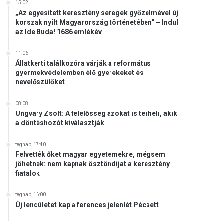
15:02
„Az egyesített keresztény seregek győzelmével új
korszak nyílt Magyarország történetében“ – Indul
az Ide Buda! 1686 emlékév
11:06
Állatkerti találkozóra várják a református
gyermekvédelemben élő gyerekeket és
nevelőszülőket
08:08
Ungváry Zsolt: A felelősség azokat is terheli, akik
a döntéshozót kiválasztják
tegnap, 17:40
Felvették őket magyar egyetemekre, mégsem
jöhetnek: nem kapnak ösztöndíjat a keresztény
fiatalok
tegnap, 16:00
Új lendületet kap a ferences jelenlét Pécsett