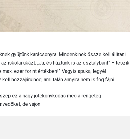
knek gyűjtünk karácsonyra. Mindenkinek össze kell állítani
z iskolai ukázt. „Ja, és húztunk is az osztályban!” – teszik
e max. ezer forint értékben!” Vagyis apuka, legyél
ll hozzájárulnod, ami talán annyira nem is fog fájni.
-szép ez a nagy jótékonykodás meg a rengeteg
envedőket, de vajon