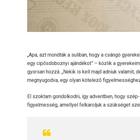
„Apa, azt mondták a suliban, hogy a csángó gyereke
egy cipősdoboznyi ajándékot” – közlik a gyerekeim a
gyorsan hozzá. „Nekik is kell majd adniuk valamit, d
megnyugodva, egy olyan kötelező figyelmességhez ke
El szoktam gondolkodni, így adventben, hogy szép
figyelmesség, amellyel felkaroljuk a szükséget sz