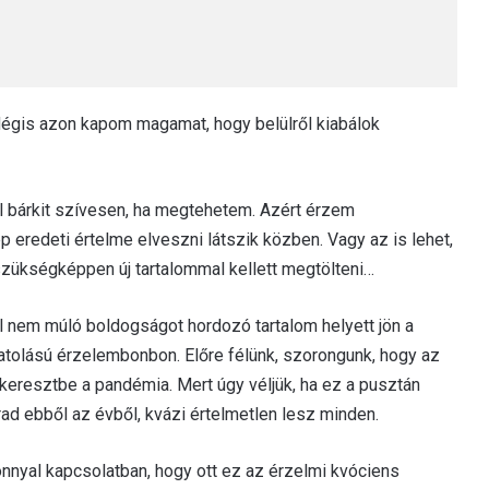
Mégis azon kapom magamat, hogy belülről kiabálok
el bárkit szívesen, ha megtehetem. Azért érzem
p eredeti értelme elveszni látszik közben. Vagy az is lehet,
zükségképpen új tartalommal kellett megtölteni…
el nem múló boldogságot hordozó tartalom helyett jön a
olású érzelembonbon. Előre félünk, szorongunk, hogy az
eresztbe a pandémia. Mert úgy véljük, ha ez a pusztán
arad ebből az évből, kvázi értelmetlen lesz minden.
nnyal kapcsolatban, hogy ott ez az érzelmi kvóciens