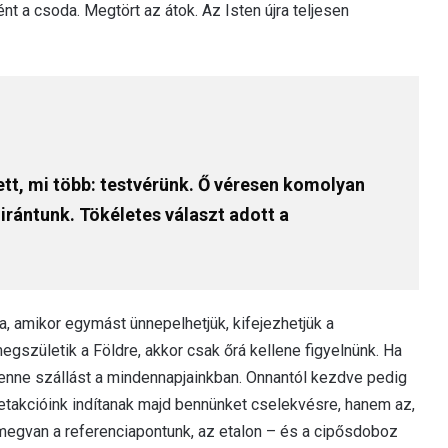
t a csoda. Megtört az átok. Az Isten újra teljesen
ett, mi több: testvérünk. Ő véresen komolyan
 irántunk. Tökéletes választ adott a
, amikor egymást ünnepelhetjük, kifejezhetjük a
gszületik a Földre, akkor csak őrá kellene figyelnünk. Ha
 venne szállást a mindennapjainkban. Onnantól kezdve pedig
etakcióink indítanak majd bennünket cselekvésre, hanem az,
megvan a referenciapontunk, az etalon – és a cipősdoboz