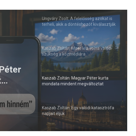
Ungváry Zsolt: A felelősség azokat is
terheli, akik a döntéshozót kiválasztják
Kaszab Zoltán: Most lett volna valódi
szükség a közmédiára
di
k
Kaszab Zoltán: Magyar Péter kurta
mondata mindent megváltoztat
Kaszab Zoltán: Egy valódi katasztrófa
napjait éljük