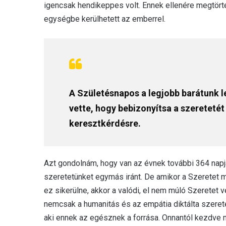
igencsak hendikeppes volt. Ennek ellenére megtörtén
egységbe kerülhetett az emberrel.
A Születésnapos a legjobb barátunk l
vette, hogy bebizonyítsa a szeretetét
keresztkérdésre.
Azt gondolnám, hogy van az évnek további 364 napja
szeretetünket egymás iránt. De amikor a Szeretet me
ez sikerülne, akkor a valódi, el nem múló Szeretet
nemcsak a humanitás és az empátia diktálta szeret
aki ennek az egésznek a forrása. Onnantól kezdve 