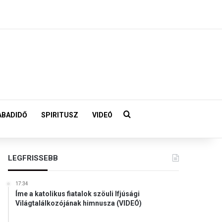
Keresés:
ABADIDŐ
SPIRITUSZ
VIDEÓ
LEGFRISSEBB
17:34
Íme a katolikus fiatalok szöuli Ifjúsági
Világtalálkozójának himnusza (VIDEÓ)