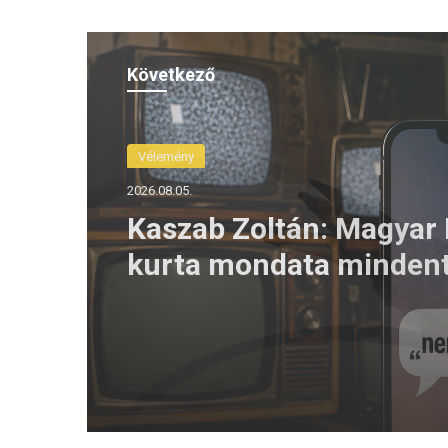
Következő
Vélemény
2026.08.04.
Kaszab Zoltán: Egy való
katasztrófa napjait éljü