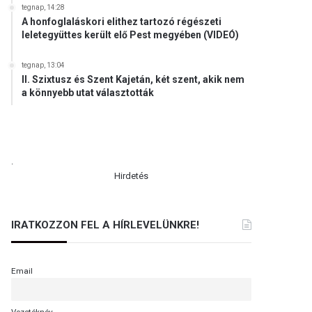
tegnap, 14:28
A honfoglaláskori elithez tartozó régészeti
leletegyüttes került elő Pest megyében (VIDEÓ)
tegnap, 13:04
II. Szixtusz és Szent Kajetán, két szent, akik nem
a könnyebb utat választották
.
Hirdetés
IRATKOZZON FEL A HÍRLEVELÜNKRE!
Email