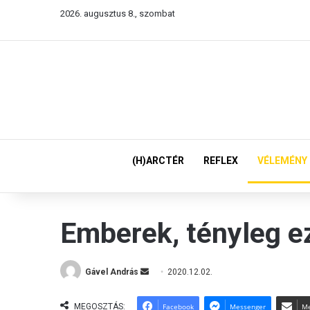
2026. augusztus 8., szombat
(H)ARCTÉR
REFLEX
VÉLEMÉNY
Emberek, tényleg e
Gável András
S
2020.12.02.
e
n
MEGOSZTÁS:
Facebook
Messenger
Me