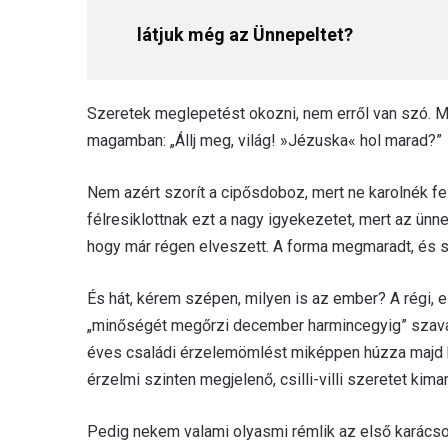
látjuk még az Ünnepeltet?
Szeretek meglepetést okozni, nem erről van szó. 
magamban: „Állj meg, világ! »Jézuska« hol marad?”
Nem azért szorít a cipősdoboz, mert ne karolnék f
félresiklottnak ezt a nagy igyekezetet, mert az ünne
hogy már régen elveszett. A forma megmaradt, és s
És hát, kérem szépen, milyen is az ember? A régi, 
„minőségét megőrzi december harmincegyig” szavat
éves családi érzelemömlést miképpen húzza majd k
érzelmi szinten megjelenő, csilli-villi szeretet kim
Pedig nekem valami olyasmi rémlik az első karácso