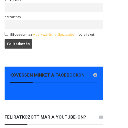
Vezetéknév
Keresztnév
Elfogadom az
Adatkezelési tájékoztatóban
foglaltakat.
KÖVESSEN MINKET A FACEBOOKON
FELIRATKOZOTT MÁR A YOUTUBE-ON?