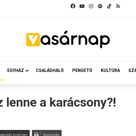
Facebook
YouTube
Instagram
Spotify
TikTok
RSS
EGYHÁZ
CSALÁDHÁLÓ
PENGETŐ
KULTÚRA
SZ
z lenne a karácsony?!
gosztás email-ben
Nyomtatás