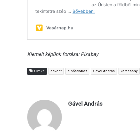
Kiemelt képünk forrása: Pixabay
Címke
advent
cipősdoboz
Gável András
karácsony
Gável András