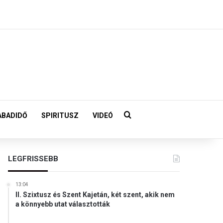
Keresés:
ABADIDŐ
SPIRITUSZ
VIDEÓ
LEGFRISSEBB
13:04
II. Szixtusz és Szent Kajetán, két szent, akik nem
a könnyebb utat választották