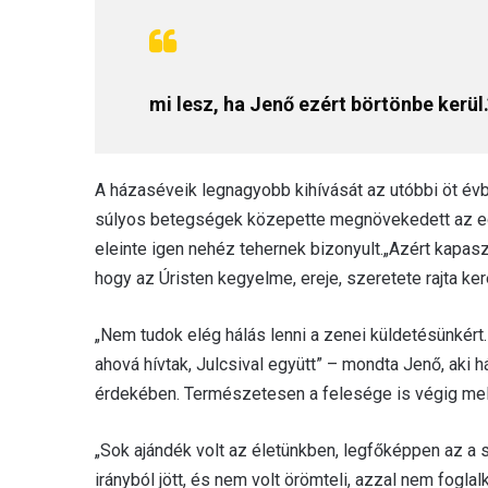
mi lesz, ha Jenő ezért börtönbe kerül.
A házaséveik legnagyobb kihívását az utóbbi öt évb
súlyos betegségek közepette megnövekedett az e
eleinte igen nehéz tehernek bizonyult.„Azért kapas
hogy az Úristen kegyelme, ereje, szeretete rajta ker
„Nem tudok elég hálás lenni a zenei küldetésünkért
ahová hívtak, Julcsival együtt” – mondta Jenő, aki 
érdekében. Természetesen a felesége is végig mell
„Sok ajándék volt az életünkben, legfőképpen az a
irányból jött, és nem volt örömteli, azzal nem foglal