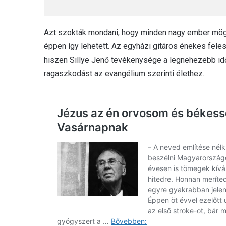
Azt szokták mondani, hogy minden nagy ember mögött
éppen így lehetett. Az egyházi gitáros énekes fele
hiszen Sillye Jenő tevékenysége a legnehezebb időkb
ragaszkodást az evangélium szerinti élethez.