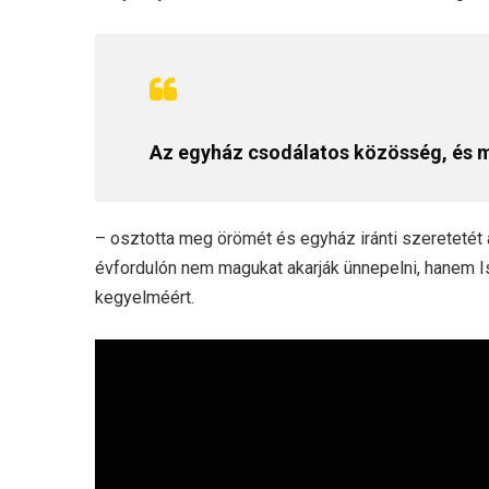
Az egyház csodálatos közösség, és m
– osztotta meg örömét és egyház iránti szeretetét 
évfordulón nem magukat akarják ünnepelni, hanem I
kegyelméért.