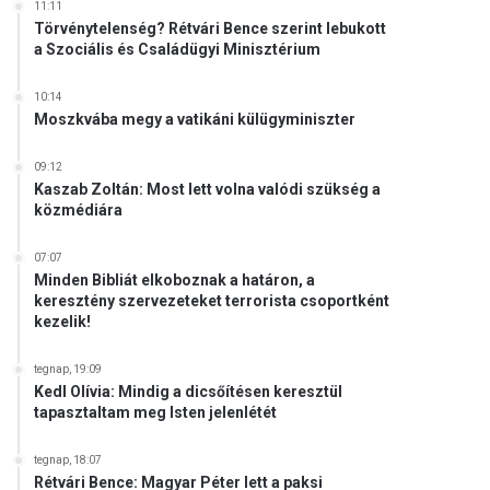
11:11
Törvénytelenség? Rétvári Bence szerint lebukott
a Szociális és Családügyi Minisztérium
10:14
Moszkvába megy a vatikáni külügyminiszter
09:12
Kaszab Zoltán: Most lett volna valódi szükség a
közmédiára
07:07
Minden Bibliát elkoboznak a határon, a
keresztény szervezeteket terrorista csoportként
kezelik!
tegnap, 19:09
Kedl Olívia: Mindig a dicsőítésen keresztül
tapasztaltam meg Isten jelenlétét
tegnap, 18:07
Rétvári Bence: Magyar Péter lett a paksi