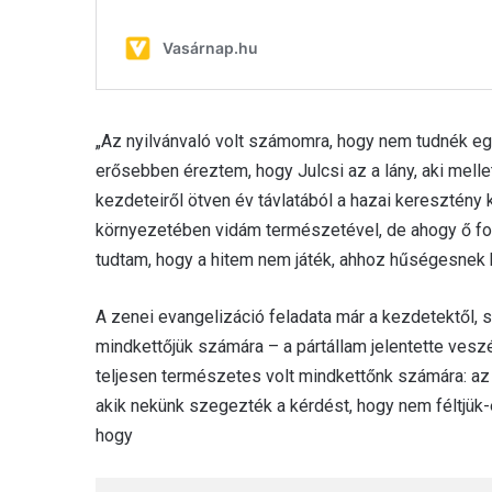
„Az nyilvánvaló volt számomra, hogy nem tudnék eg
erősebben éreztem, hogy Julcsi az a lány, aki melle
kezdeteiről ötven év távlatából a hazai keresztény
környezetében vidám természetével, de ahogy ő f
tudtam, hogy a hitem nem játék, ahhoz hűségesnek k
A zenei evangelizáció feladata már a kezdetektől, 
mindkettőjük számára – a pártállam jelentette vesz
teljesen természetes volt mindkettőnk számára: az Ú
akik nekünk szegezték a kérdést, hogy nem féltjük-e
hogy