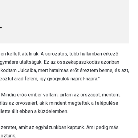
”
en kellett átélniük. A sorozatos, több hullámban érkező
gymásra utaltságuk. Ez az összekapaszkodás azonban
zkodtam Julcsiba, mert hatalmas erőt éreztem benne, és azt,
esztül árad felém, így gyógyulok napról-napra.”
. Mindig erős ember voltam, jártam az országot, mentem,
hálás az orvosaiért, akik mindent megtettek a felépülése
ette állt ebben a küzdelemben.
 szeretet, amit az egyházunkban kaptunk. Ami pedig más
koztunk.