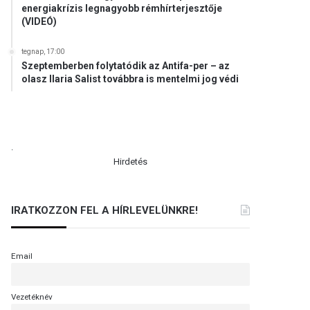
energiakrízis legnagyobb rémhírterjesztője
(VIDEÓ)
tegnap, 17:00
Szeptemberben folytatódik az Antifa-per – az
olasz Ilaria Salist továbbra is mentelmi jog védi
.
Hirdetés
IRATKOZZON FEL A HÍRLEVELÜNKRE!
Email
Vezetéknév