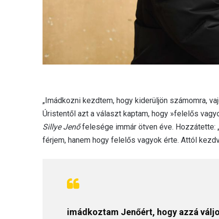
„Imádkozni kezdtem, hogy kiderüljön számomra, vajo
Úristentől azt a választ kaptam, hogy »felelős vagy
Sillye Jenő
felesége immár ötven éve. Hozzátette: „
férjem, hanem hogy felelős vagyok érte. Attól kez
imádkoztam Jenőért, hogy azzá váljon