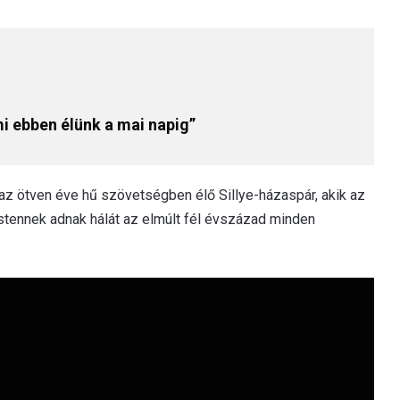
i ebben élünk a mai napig”
az ötven éve hű szövetségben élő Sillye-házaspár, akik az
stennek adnak hálát az elmúlt fél évszázad minden