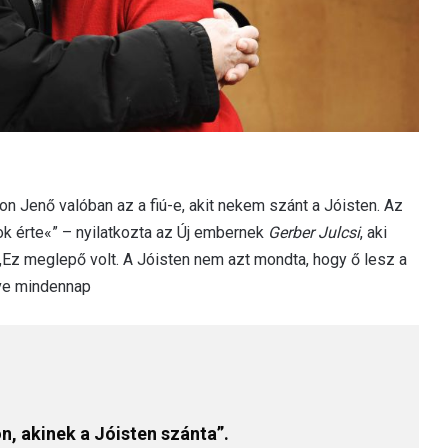
n Jenő valóban az a fiú-e, akit nekem szánt a Jóisten. Az
ok érte«” – nyilatkozta az Új embernek
Gerber Julcsi
, aki
Ez meglepő volt. A Jóisten nem azt mondta, hogy ő lesz a
dve mindennap
, akinek a Jóisten szánta”.