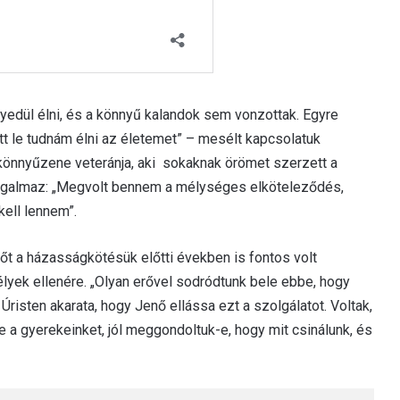
yedül élni, és a könnyű kalandok sem vonzottak. Egyre
tt le tudnám élni az életemet” – mesélt kapcsolatuk
 könnyűzene veteránja, aki sokaknak örömet szerzett a
ogalmaz: „Megvolt bennem a mélységes elköteleződés,
ell lennem”.
sőt a házasságkötésük előtti években is fontos volt
élyek ellenére. „Olyan erővel sodródtunk bele ebbe, hogy
risten akarata, hogy Jenő ellássa ezt a szolgálatot. Voltak,
 a gyerekeinket, jól meggondoltuk-e, hogy mit csinálunk, és