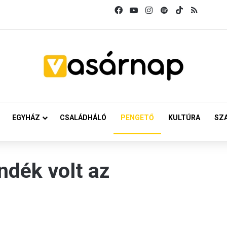
Facebook
YouTube
Instagram
Spotify
TikTok
RSS
EGYHÁZ
CSALÁDHÁLÓ
PENGETŐ
KULTÚRA
SZ
ndék volt az