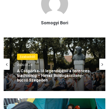
Somogyi Bori
Szabadidő
2026.07.29.
A Csöpörke-tó legendájától a ferences
tradíciókig – Havas Boldogasszony-
búcsú Szegeden
M
e