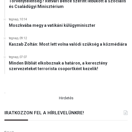
Törvénytelenség? Rétvári Bence szerint lebukott a Szociális
és Családügyi Minisztérium
tegnap, 10:14
Moszkvába megy a vatikáni külügyminiszter
tegnap, 09:12
Kaszab Zoltán: Most lett volna valódi szükség a közmédiára
tegnap, 07:07
Minden Bibliát elkoboznak a határon, a keresztény
szervezeteket terrorista csoportként kezelik!
.
Hirdetés
IRATKOZZON FEL A HÍRLEVELÜNKRE!