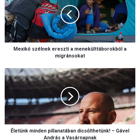
x
i
k
ó
s
z
é
Mexikó szélnek ereszti a menekülttáborokból a
l
n
migránsokat
e
k
É
e
l
r
e
e
t
s
ü
z
n
t
k
i
m
a
i
m
Életünk minden pillanatában dicsőíthetünk! – Gável
n
e
d
András a Vasárnapnak