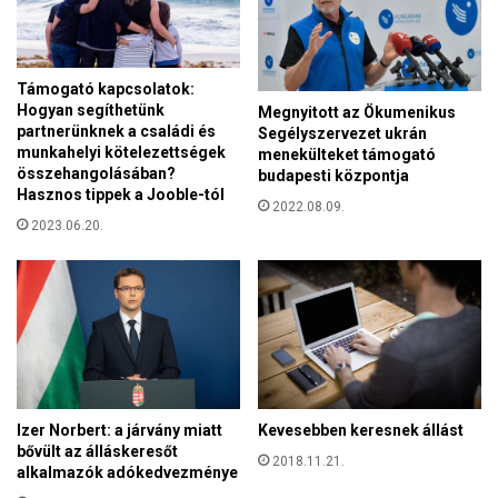
h
n
e
s
t
o
ü
k
Támogató kapcsolatok:
n
Hogyan segíthetünk
a
Megnyitott az Ökumenikus
k
partnerünknek a családi és
Segélyszervezet ukrán
t
!
munkahelyi kötelezettségek
menekülteket támogató
–
összehangolásában?
budapesti központja
G
Hasznos tippek a Jooble-tól
2022.08.09.
á
2023.06.20.
v
e
l
A
n
d
r
á
s
Izer Norbert: a járvány miatt
Kevesebben keresnek állást
a
bővült az álláskeresőt
2018.11.21.
V
alkalmazók adókedvezménye
a