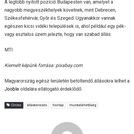
A legtöbb nyitott pozíció Budapesten van, amelyet a
nagyobb megyeszékhelyek követnek, mint Debrecen,
Székesfehérvár, Győr és Szeged. Ugyanakkor vannak
egészen kicsi vidéki települések is, ahol például egy pék-
vagy asztalos üzem jelezte, hogy van szabad állás.
MTI
Kiemelt képünk forrása: pixabay.com
Magyarország egész területén betöltendő állásokra lelhet a
Jooble
oldalára ellátogató érdeklődő.
Címke
álláskeresés
honlap
munkalehetőség