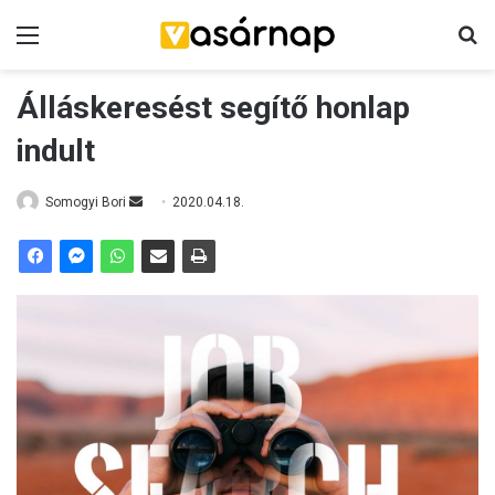
Menü
K
Álláskeresést segítő honlap
indult
Somogyi Bori
S
2020.04.18.
e
n
d
a
n
e
m
a
i
l