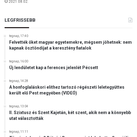
2021.08.02.
s
á
r
LEGFRISSEBB
n
a
tegnap, 17:40
p
Felvették őket magyar egyetemekre, mégsem jöhetnek: nem
n
kapnak ösztöndíjat a keresztény fiatalok
a
k
tegnap, 16:00
Új lendületet kap a ferences jelenlét Pécsett
tegnap, 14:28
A honfoglaláskori elithez tartozó régészeti leletegyüttes
került elő Pest megyében (VIDEÓ)
tegnap, 13:04
II. Szixtusz és Szent Kajetán, két szent, akik nem a könnyebb
utat választották
tegnap, 11:11