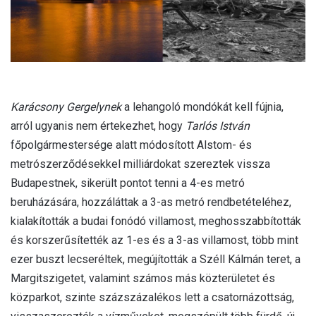
Karácsony Gergelynek
a lehangoló mondókát kell fújnia,
arról ugyanis nem értekezhet, hogy
Tarlós István
főpolgármestersége alatt módosított Alstom- és
metrószerződésekkel milliárdokat szereztek vissza
Budapestnek, sikerült pontot tenni a 4-es metró
beruházására, hozzáláttak a 3-as metró rendbetételéhez,
kialakították a budai fonódó villamost, meghosszabbították
és korszerűsítették az 1-es és a 3-as villamost, több mint
ezer buszt lecseréltek, megújították a Széll Kálmán teret, a
Margitszigetet, valamint számos más közterületet és
közparkot, szinte százszázalékos lett a csatornázottság,