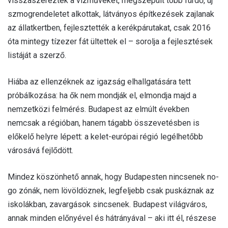
visszaszerezték a vízműveket, megszépült több fürdő, új
szmogrendeletet alkottak, látványos építkezések zajlanak
az állatkertben, fejlesztették a kerékpárutakat, csak 2016
óta mintegy tízezer fát ültettek el – sorolja a fejlesztések
listáját a szerző.
Hiába az ellenzéknek az igazság elhallgatására tett
próbálkozása: ha ők nem mondják el, elmondja majd a
nemzetközi felmérés. Budapest az elmúlt években
nemcsak a régióban, hanem tágabb összevetésben is
előkelő helyre lépett: a kelet-európai régió legélhetőbb
városává fejlődött.
Mindez köszönhető annak, hogy Budapesten nincsenek no-
go zónák, nem lövöldöznek, legfeljebb csak puskáznak az
iskolákban, zavargások sincsenek. Budapest világváros,
annak minden előnyével és hátrányával – aki itt él, részese