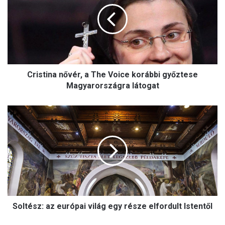
i
s
t
i
n
a
n
Cristina nővér, a The Voice korábbi győztese
ő
v
Magyarországra látogat
é
r
S
,
o
a
l
T
t
h
é
e
s
V
z
o
:
i
a
c
Soltész: az európai világ egy része elfordult Istentől
z
e
e
k