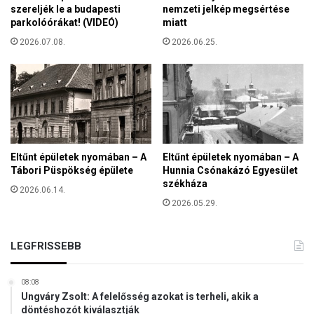
r
szereljék le a budapesti
nemzeti jelkép megsértése
o
s
parkolóórákat! (VIDEÓ)
miatt
r
z
d
2026.07.08.
2026.06.25.
á
u
g
l
r
t
a
I
l
s
á
t
t
e
o
Eltűnt épületek nyomában – A
Eltűnt épületek nyomában – A
n
g
Tábori Püspökség épülete
Hunnia Csónakázó Egyesület
t
a
székháza
ő
2026.06.14.
t
2026.05.29.
l
LEGFRISSEBB
08:08
Ungváry Zsolt: A felelősség azokat is terheli, akik a
döntéshozót kiválasztják