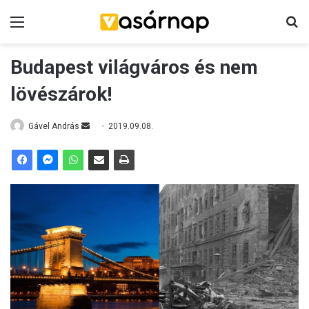
Menü
K
Budapest világváros és nem
lövészárok!
Gável András
S
2019.09.08.
e
n
d
a
n
e
m
a
i
l