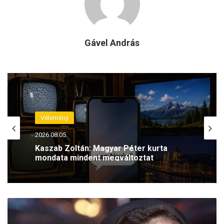
Gável András
Vélemény
2026.08.05.
Kaszab Zoltán: Magyar Péter kurta
mondata mindent megváltoztat
C
r