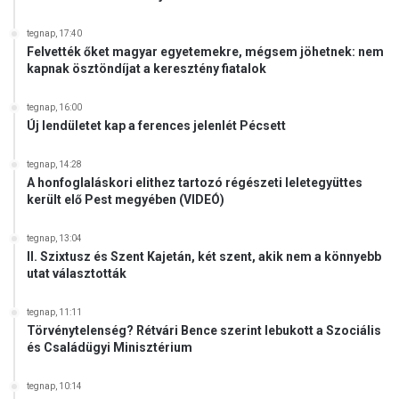
tegnap, 17:40
Felvették őket magyar egyetemekre, mégsem jöhetnek: nem
kapnak ösztöndíjat a keresztény fiatalok
tegnap, 16:00
Új lendületet kap a ferences jelenlét Pécsett
tegnap, 14:28
A honfoglaláskori elithez tartozó régészeti leletegyüttes
került elő Pest megyében (VIDEÓ)
tegnap, 13:04
II. Szixtusz és Szent Kajetán, két szent, akik nem a könnyebb
utat választották
tegnap, 11:11
Törvénytelenség? Rétvári Bence szerint lebukott a Szociális
és Családügyi Minisztérium
tegnap, 10:14