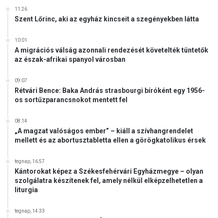
11:26
Szent Lőrinc, aki az egyház kincseit a szegényekben látta
10:01
A migrációs válság azonnali rendezését követelték tüntetők
az észak-afrikai spanyol városban
09:07
Rétvári Bence: Baka András strasbourgi bíróként egy 1956-
os sortűzparancsnokot mentett fel
08:14
„A magzat valóságos ember” – kiáll a szívhangrendelet
mellett és az abortusztabletta ellen a görögkatolikus érsek
tegnap, 16:57
Kántorokat képez a Székesfehérvári Egyházmegye – olyan
szolgálatra készítenek fel, amely nélkül elképzelhetetlen a
liturgia
tegnap, 14:33