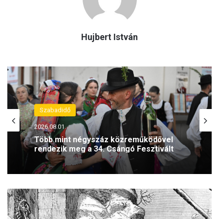
Hujbert István
Szabadidő
2026.08.01.
Több mint négyszáz közreműködővel
rendezik meg a 34. Csángó Fesztivált
C
s
u