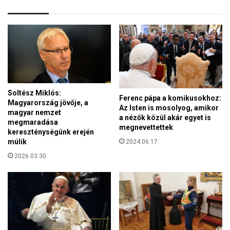
a
k
p
-
á
Í
p
r
a
o
e
r
l
s
ő
z
t
Soltész Miklós:
á
Ferenc pápa a komikusokhoz:
t
Magyarország jövője, a
g
Az Isten is mosolyog, amikor
magyar nemzet
b
a nézők közül akár egyet is
megmaradása
a
megnevettettek
kereszténységünk erején
n
múlik
2024.06.17.
2026.03.30.