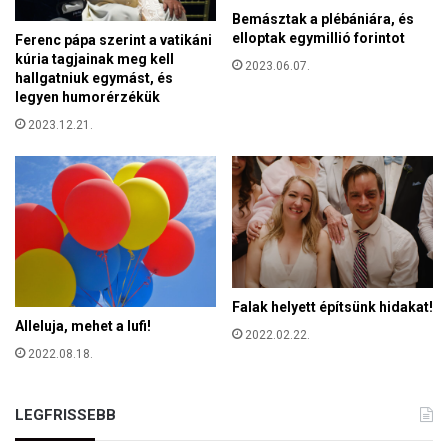
Bemásztak a plébániára, és
elloptak egymillió forintot
Ferenc pápa szerint a vatikáni
kúria tagjainak meg kell
2023.06.07.
hallgatniuk egymást, és
legyen humorérzékük
2023.12.21.
Falak helyett építsünk hidakat!
Alleluja, mehet a lufi!
2022.02.22.
2022.08.18.
LEGFRISSEBB