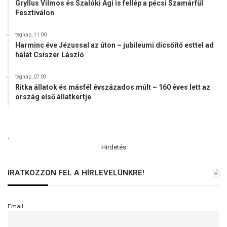
Gryllus Vilmos és Szalóki Ági is fellép a pécsi Szamárfül
Fesztiválon
tegnap, 11:00
Harminc éve Jézussal az úton – jubileumi dicsőítő esttel ad
hálát Csiszér László
tegnap, 07:09
Ritka állatok és másfél évszázados múlt – 160 éves lett az
ország első állatkertje
.
Hirdetés
IRATKOZZON FEL A HÍRLEVELÜNKRE!
Email