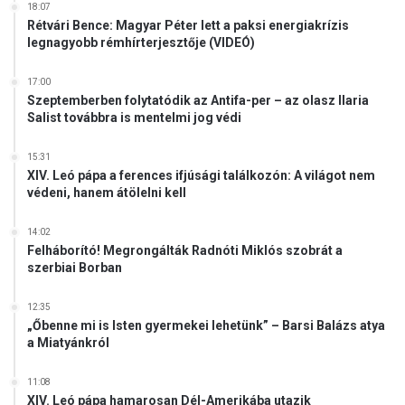
18:07
Rétvári Bence: Magyar Péter lett a paksi energiakrízis
legnagyobb rémhírterjesztője (VIDEÓ)
17:00
Szeptemberben folytatódik az Antifa-per – az olasz Ilaria
Salist továbbra is mentelmi jog védi
15:31
XIV. Leó pápa a ferences ifjúsági találkozón: A világot nem
védeni, hanem átölelni kell
14:02
Felháborító! Megrongálták Radnóti Miklós szobrát a
szerbiai Borban
12:35
„Őbenne mi is Isten gyermekei lehetünk” – Barsi Balázs atya
a Miatyánkról
11:08
XIV. Leó pápa hamarosan Dél-Amerikába utazik