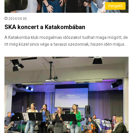
Pengető
2024.04.30.
SKA koncert a Katakombában
A Katakomba klub mozgalmas időszakot tudhat maga mögött, de
itt még közel sincs vége a tavaszi szezonnak, hiszen idén május…