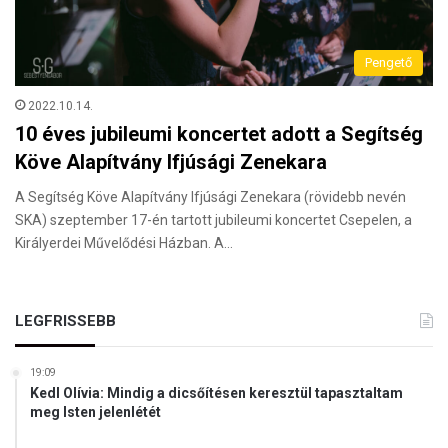
Pengető
2022.10.14.
10 éves jubileumi koncertet adott a Segítség
Köve Alapítvány Ifjúsági Zenekara
A Segítség Köve Alapítvány Ifjúsági Zenekara (rövidebb nevén
SKA) szeptember 17-én tartott jubileumi koncertet Csepelen, a
Királyerdei Művelődési Házban. A…
LEGFRISSEBB
19:09
Kedl Olívia: Mindig a dicsőítésen keresztül tapasztaltam
meg Isten jelenlétét