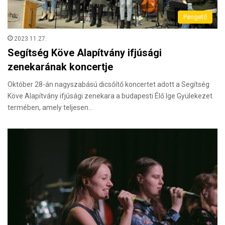
Pengető
2023.11.27.
Segítség Köve Alapítvány ifjúsági
zenekarának koncertje
Október 28-án nagyszabású dicsőítő koncertet adott a Segítség
Köve Alapítvány ifjúsági zenekara a budapesti Élő Ige Gyülekezet
termében, amely teljesen…