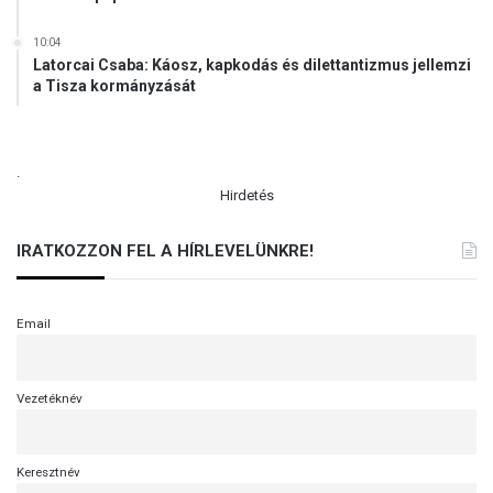
10:04
Latorcai Csaba: Káosz, kapkodás és dilettantizmus jellemzi
a Tisza kormányzását
.
Hirdetés
IRATKOZZON FEL A HÍRLEVELÜNKRE!
Email
Vezetéknév
Keresztnév