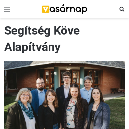
Menü
K
Segítség Köve
Alapítvány