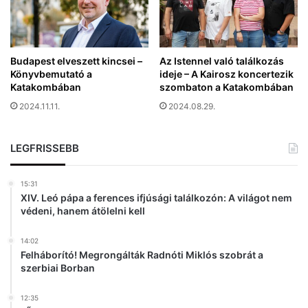
i
s
n
á
d
g
e
á
n
Budapest elveszett kincsei –
Az Istennel való találkozás
b
Könyvbemutató a
ideje – A Kairosz koncertezik
e
ó
Katakombában
szombaton a Katakombában
r
l
ő
2024.11.11.
2024.08.29.
f
o
r
LEGFRISSEBB
r
á
15:31
s
XIV. Leó pápa a ferences ifjúsági találkozón: A világot nem
a
védeni, hanem átölelni kell
14:02
Felháborító! Megrongálták Radnóti Miklós szobrát a
szerbiai Borban
12:35