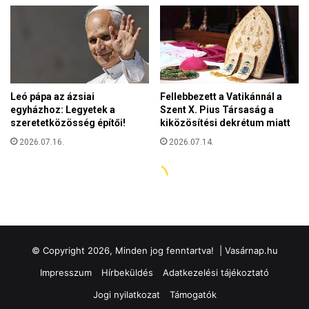
© Copyright 2026, Minden jog fenntartva! |
Vasárnap.hu
Impresszum
Hírbeküldés
Adatkezelési tájékoztató
Jogi nyilatkozat
Támogatók