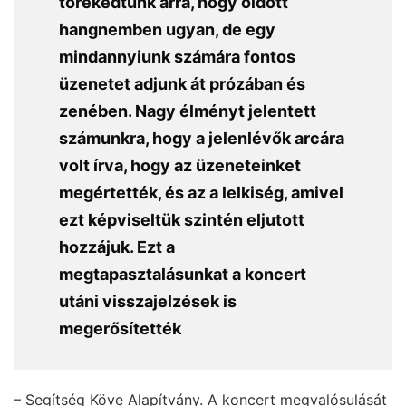
törekedtünk arra, hogy oldott
hangnemben ugyan, de egy
mindannyiunk számára fontos
üzenetet adjunk át prózában és
zenében. Nagy élményt jelentett
számunkra, hogy a jelenlévők arcára
volt írva, hogy az üzeneteinket
megértették, és az a lelkiség, amivel
ezt képviseltük szintén eljutott
hozzájuk. Ezt a
megtapasztalásunkat a koncert
utáni visszajelzések is
megerősítették
– Segítség Köve Alapítvány. A koncert megvalósulását