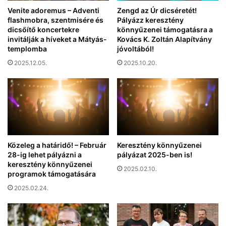
a
k
Venite adoremus – Adventi
Zengd az Úr dicséretét!
k
flashmobra, szentmisére és
Pályázz keresztény
i
e
dicsőítő koncertekre
könnyűzenei támogatásra a
s
g
invitálják a híveket a Mátyás-
Kovács K. Zoltán Alapítvány
z
y
templomba
jóvoltából!
a
e
b
2025.12.05.
2025.10.20.
r
a
ő
d
f
u
o
l
r
t
r
a
á
H
s
Közeleg a határidő! – Február
Keresztény könnyűzenei
a
,
28-ig lehet pályázni a
pályázat 2025-ben is!
m
h
keresztény könnyűzenei
á
2025.02.10.
programok támogatására
a
s
n
2025.02.24.
z
e
f
m
o
m
g