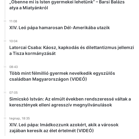
„Őbenne mi is Isten gyermekei lehetünk” – Barsi Balázs
atya a Miatyánkról
11:08
XIV. Leó pápa hamarosan Dél-Amerikába utazik
10:04
Latorcai Csaba: Káosz, kapkodás és dilettantizmus jellemzi
a Tisza kormányzását
08:43
Több mint félmillió gyermek nevelkedik egyszülős
családban Magyarországon (VIDEÓ)
07:05
Simicskó István: Az elmúlt években rendszeressé váltak a
keresztények elleni agresszív megnyilvánulások
tegnap, 18:35
XIV. Leó pápa: Imádkozzunk azokért, akik a városok
zajában keresik az élet értelmét (VIDEÓ)