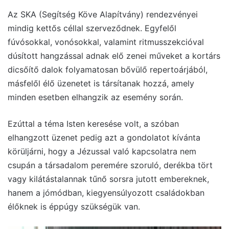
Az SKA (Segítség Köve Alapítvány) rendezvényei
mindig kettős céllal szerveződnek. Egyfelől
fúvósokkal, vonósokkal, valamint ritmusszekcióval
dúsított hangzással adnak elő zenei műveket a kortárs
dicsőítő dalok folyamatosan bővülő repertoárjából,
másfelől élő üzenetet is társítanak hozzá, amely
minden esetben elhangzik az esemény során.
Ezúttal a téma Isten keresése volt, a szóban
elhangzott üzenet pedig azt a gondolatot kívánta
körüljárni, hogy a Jézussal való kapcsolatra nem
csupán a társadalom peremére szoruló, derékba tört
vagy kilátástalannak tűnő sorsra jutott embereknek,
hanem a jómódban, kiegyensúlyozott családokban
élőknek is éppúgy szükségük van.