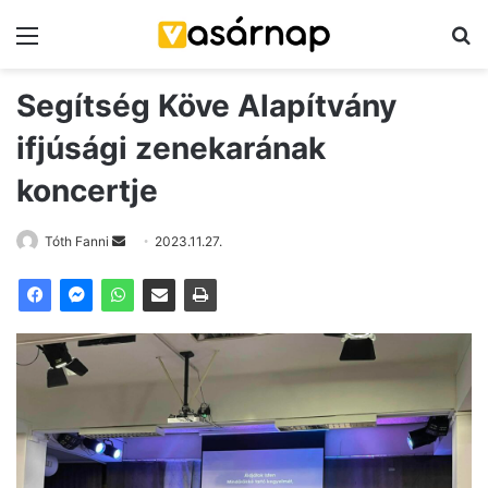
Menü
K
Segítség Köve Alapítvány
ifjúsági zenekarának
koncertje
Tóth Fanni
S
2023.11.27.
e
n
d
a
n
e
m
a
i