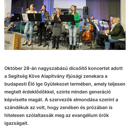
l
Október 28-án nagyszabású dicsőítő koncertet adott
a Segítség Köve Alapítvány ifjúsági zenekara a
budapesti Élő Ige Gyülekezet termében, amely teljesen
megtelt érdeklődőkkel, szinte minden generáció
képviselte magát. A szervezők elmondása szerint a
szándékuk az volt, hogy zenében és prózában is
hitelesen szólaltassák meg az evangélium örök
igazságait.