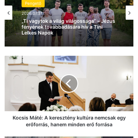
Pengető
Pengető
2026.07.31.
2026.08.04.
„Ti vagytok a világ világossága” – Jézus
fényének továbbadására hív a Tini
Lelkes Napok
Gáspár Laci: Isten nagyon szeret engem
K
o
c
s
i
s
M
á
t
é
Kocsis Máté: A keresztény kultúra nemcsak egy
:
erőforrás, hanem minden erő forrása
A
k