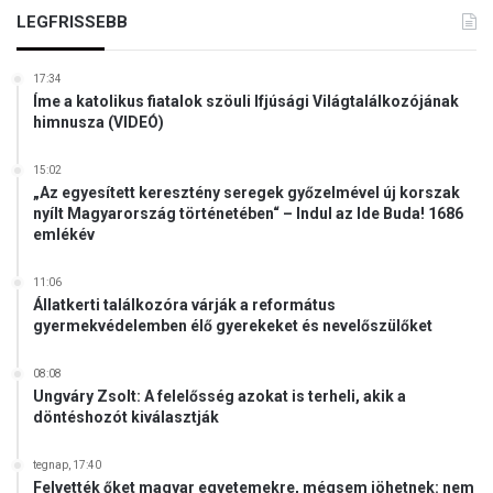
LEGFRISSEBB
17:34
Íme a katolikus fiatalok szöuli Ifjúsági Világtalálkozójának
himnusza (VIDEÓ)
15:02
„Az egyesített keresztény seregek győzelmével új korszak
nyílt Magyarország történetében“ – Indul az Ide Buda! 1686
emlékév
11:06
Állatkerti találkozóra várják a református
gyermekvédelemben élő gyerekeket és nevelőszülőket
08:08
Ungváry Zsolt: A felelősség azokat is terheli, akik a
döntéshozót kiválasztják
tegnap, 17:40
Felvették őket magyar egyetemekre, mégsem jöhetnek: nem