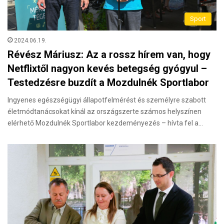
Sport
2024.06.19.
Révész Máriusz: Az a rossz hírem van, hogy
Netflixtől nagyon kevés betegség gyógyul –
Testedzésre buzdít a Mozdulnék Sportlabor
Ingyenes egészségügyi állapotfelmérést és személyre szabott
életmódtanácsokat kínál az országszerte számos helyszínen
elérhető Mozdulnék Sportlabor kezdeményezés – hívta fel a…