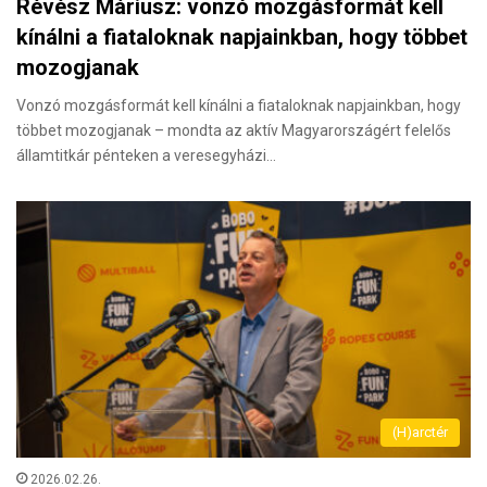
Révész Máriusz: vonzó mozgásformát kell
kínálni a fiataloknak napjainkban, hogy többet
mozogjanak
Vonzó mozgásformát kell kínálni a fiataloknak napjainkban, hogy
többet mozogjanak – mondta az aktív Magyarországért felelős
államtitkár pénteken a veresegyházi…
(H)arctér
2026.02.26.