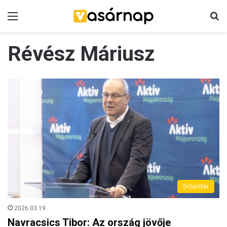
Menü
K
Révész Máriusz
(H)arctér
2026.03.19.
Navracsics Tibor: Az ország jövője