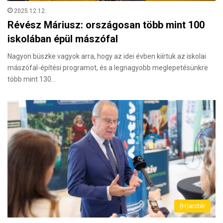
2025.12.12.
Révész Máriusz: országosan több mint 100
iskolában épül mászófal
Nagyon büszke vagyok arra, hogy az idei évben kiírtuk az iskolai
mászófal-építési programot, és a legnagyobb meglepetésünkre
több mint 130…
(H)arctér