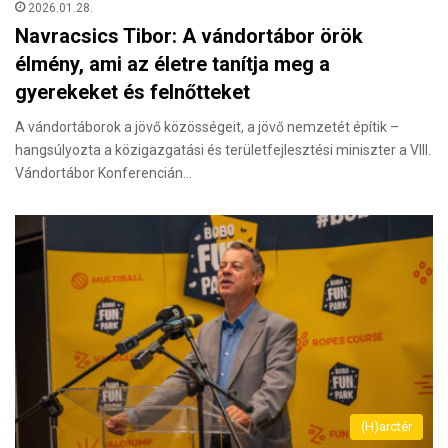
2026.01.28.
Navracsics Tibor: A vándortábor örök
élmény, ami az életre tanítja meg a
gyerekeket és felnőtteket
A vándortáborok a jövő közösségeit, a jövő nemzetét építik –
hangsúlyozta a közigazgatási és területfejlesztési miniszter a VIII.
Vándortábor Konferencián…
(H)arctér