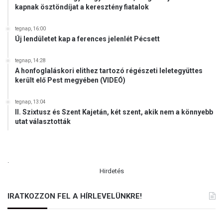
kapnak ösztöndíjat a keresztény fiatalok
tegnap, 16:00
Új lendületet kap a ferences jelenlét Pécsett
tegnap, 14:28
A honfoglaláskori elithez tartozó régészeti leletegyüttes
került elő Pest megyében (VIDEÓ)
tegnap, 13:04
II. Szixtusz és Szent Kajetán, két szent, akik nem a könnyebb
utat választották
.
Hirdetés
IRATKOZZON FEL A HÍRLEVELÜNKRE!