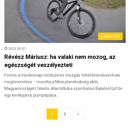
Szabadidő
2023.05.07.
Révész Máriusz: ha valaki nem mozog, az
egészségét veszélyezteti
Fontos a mindennapi rendszeres mozgás feltételrendszerének
megteremtése – mondta a Miniszterelnökség aktív
Magyarországért felelős államtitkára szombaton Balatonfűzfőn
egy kerékpáros pumpapálya…
1
2
»