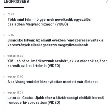
a
LEGFRISSEBB
m
l
08:43
a
Több mint félmillió gyermek nevelkedik egyszülős
t
családban Magyarországon (VIDEÓ)
g
á
07:05
z
Simicskó István: Az elmúlt években rendszeressé váltak a
v
keresztények elleni agresszív megnyilvánulások
e
z
tegnap, 18:35
e
XIV. Leó pápa: Imádkozzunk azokért, akik a városok zajában
t
keresik az élet értelmét (VIDEÓ)
é
k
tegnap, 17:00
e
A szívhangrendelet bizonyítottan mentett már életeket
t
tegnap, 15:21
Latorcai Csaba: Újabb rész a köztársasági elnököt kereső
roncsderbi-sorozatban (VIDEÓ)