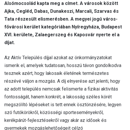
Alsómocsolád kapta meg a címet. A városok között
Ajka, Cegléd, Dabas, Dunakeszi, Marcali, Szarvas és
Tata részesült elismerésben. A megyei jogú város-
fővárosi kerület kategóriában Nyíregyháza, Budapest
XVI. kerülete, Zalaegerszeg és Kaposvár nyerte el a
díjat.
Az Aktív Település díjjal azokat az önkormányzatokat
ismerik el, amelyek tudatosan, hosszú távon gondolkodva
tesznek azért, hogy lakosaik életének természetes
részévé váljon a mozgás. A díj elnyerése azt jelenti, hogy
az adott település nemcsak felismerte a fizikai aktivitás
fontosságát, hanem konkrét, a lakosság széles körét
megszólító lépéseket is tett ennek ösztönzésére, legyen
szó futókörökről, közösségi sporteseményekről,
kerékpárút-fejlesztésekről vagy akár az idősek és
gyermekek mozgáslehetőségeit célzó