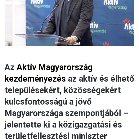
a
i
l
Az
Aktív Magyarország
kezdeményezés
az aktív és élhető
településekért, közösségekért
kulcsfontosságú a jövő
Magyarországa szempontjából –
jelentette ki a közigazgatási és
területfejlesztési miniszter