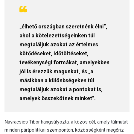
„élhető országban szeretnénk élni”,
ahol a kötelezettségeinken túl
megtaláljuk azokat az értelmes
kötődéseket, időtöltéseket,
tevékenységi formákat, amelyekben
jól is érezzük magunkat, és „a
másikban a különbségeken túl
megtaláljuk azokat a pontokat is,
amelyek összekötnek minket”.
Navracsics Tibor hangsúlyozta: a közös cél, amely túlmutat
minden pártpolitikai szemponton, közösségként megőriz