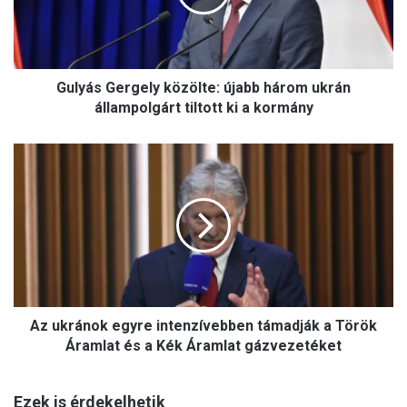
s
G
e
r
Gulyás Gergely közölte: újabb három ukrán
g
e
állampolgárt tiltott ki a kormány
l
y
A
k
z
ö
u
z
k
ö
r
l
á
t
n
e
o
:
k
ú
Az ukránok egyre intenzívebben támadják a Török
e
j
g
Áramlat és a Kék Áramlat gázvezetéket
a
y
b
r
b
Ezek is érdekelhetik
e