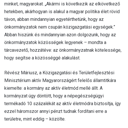
minket, magyarokat. „Akármi is következik az elkövetkező
hetekben, akárhogyan is alakul a magyar politika élet rövid
távon, abban mindannyian egyetérthetünk, hogy az
önkormányzatok nem csupán közigazgatási egységek.”
Abban hiszünk és mindannyian azon dolgozunk, hogy az
önkormányzatok közösségek legyenek – mondta a
tárcavezető, hozzátéve: az önkormányzatnak kötelessége,
hogy segítse a közösséggé alakulást.
Révész Máriusz, a Közigazgatási és Területfejlesztési
Minisztérium aktív Magyarországért felelős államtitkára
kiemelte: a kormány az aktív életmód mellé állt. A
kormányzat úgy döntött, hogy a népegészségügyi
termékadó 10 százalékát az aktív életmódra biztosítja, így
ezzel háromszor annyi pénzt tudnak fordítani erre a
területre, mint eddig – közölte.