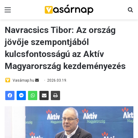
Menü
K
Navracsics Tibor: Az ország
jövője szempontjából
kulcsfontosságú az Aktív
Magyarország kezdeményezés
Vasárnap.hu
S
2026.03.19.
e
n
d
a
n
e
m