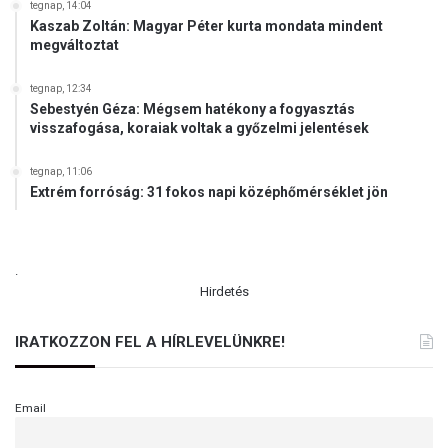
tegnap, 14:04
Kaszab Zoltán: Magyar Péter kurta mondata mindent
megváltoztat
tegnap, 12:34
Sebestyén Géza: Mégsem hatékony a fogyasztás
visszafogása, koraiak voltak a győzelmi jelentések
tegnap, 11:06
Extrém forróság: 31 fokos napi középhőmérséklet jön
.
Hirdetés
IRATKOZZON FEL A HÍRLEVELÜNKRE!
Email