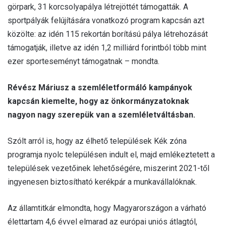
görpark, 31 korcsolyapálya létrejöttét támogatták. A
sportpályák felújítására vonatkozó program kapcsán azt
közölte: az idén 115 rekortán borítású pálya létrehozását
támogatják, illetve az idén 1,2 milliárd forintból több mint
ezer sporteseményt támogatnak – mondta.
Révész Máriusz a szemléletformáló kampányok
kapcsán kiemelte, hogy az önkormányzatoknak
nagyon nagy szerepük van a szemléletváltásban.
Szólt arról is, hogy az élhető települések Kék zóna
programja nyolc településen indult el, majd emlékeztetett a
települések vezetőinek lehetőségére, miszerint 2021-től
ingyenesen biztosítható kerékpár a munkavállalóknak.
Az államtitkár elmondta, hogy Magyarországon a várható
élettartam 4,6 évvel elmarad az európai uniós átlagtól,