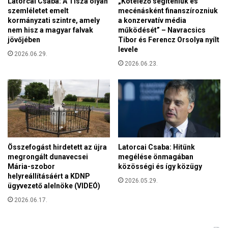
Latorcai Csaba: A Tisza olyan
„Kötelező segíteniük és
a
t
szemléletet emelt
mecénásként finanszírozniuk
T
kormányzati szintre, amely
a konzervatív média
i
ö
nem hisz a magyar falvak
működését” – Navracsics
l
r
jövőjében
Tibor és Ferencz Orsolya nyílt
t
ö
levele
o
2026.06.29.
k
t
2026.06.23.
Á
t
r
k
a
i
m
a
l
k
a
o
t
r
é
Összefogást hirdetett az újra
Latorcai Csaba: Hitünk
m
s
megrongált dunavecsei
megélése önmagában
á
a
Mária-szobor
közösségi és így közügy
n
K
helyreállításáért a KDNP
y
2026.05.29.
ügyvezető alelnöke (VIDEÓ)
é
k
2026.06.17.
Á
r