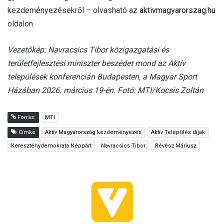
kezdeményezésekről – olvasható az
aktivmagyarorszag.hu
oldalon.
Vezetőkép: Navracsics Tibor közigazgatási és
területfejlesztési miniszter beszédet mond az Aktív
települések konferencián Budapesten, a Magyar Sport
Házában 2026. március 19-én. Fotó: MTI/Kocsis Zoltán
Forrás:
MTI
Címke
Aktív Magyarország kezdeményezés
Aktív Település díjak
Kereszténydemokrata Néppárt
Navracsics Tibor
Révész Máriusz