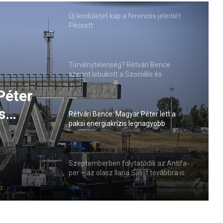
Új lendületet kap a ferences jelenlét
Pécsett
Törvénytelenség? Rétvári Bence
szerint lebukott a Szociális és
Családügyi Minisztérium
Péter
s
Rétvári Bence: Magyar Péter lett a
paksi energiakrízis legnagyobb
sztője
rémhírterjesztője (VIDEÓ)
Szeptemberben folytatódik az Antifa-
per – az olasz Ilaria Salist továbbra is
mentelmi jog védi