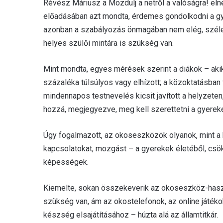
Révész Máriusz a Mozdulj a netről a valóságra! el
előadásában azt mondta, érdemes gondolkodni a g
azonban a szabályozás önmagában nem elég, szélesk
helyes szülői mintára is szükség van.
Mint mondta, egyes mérések szerint a diákok – akik
százaléka túlsúlyos vagy elhízott; a közoktatásban 
mindennapos testnevelés kicsit javított a helyzete
hozzá, megjegyezve, meg kell szerettetni a gyerek
Úgy fogalmazott, az okoseszközök olyanok, mint a 
kapcsolatokat, mozgást – a gyerekek életéből, csök
képességek.
Kiemelte, sokan összekeverik az okoseszköz-haszn
szükség van, ám az okostelefonok, az online játék
készség elsajátításához – húzta alá az államtitkár.