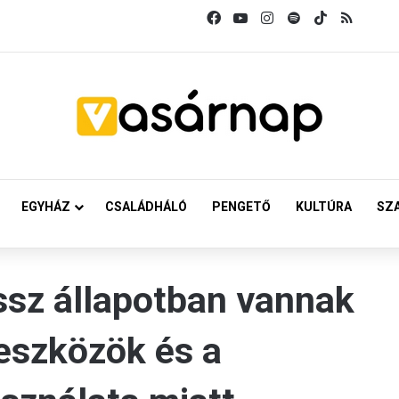
Facebook
YouTube
Instagram
Spotify
TikTok
RSS
EGYHÁZ
CSALÁDHÁLÓ
PENGETŐ
KULTÚRA
SZ
ssz állapotban vannak
eszközök és a