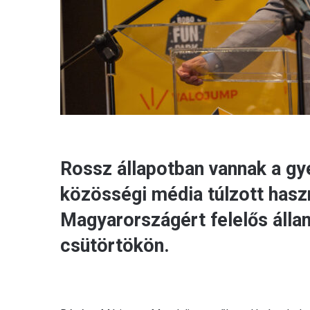
Rossz állapotban vannak a g
közösségi média túlzott hasz
Magyarországért felelős álla
csütörtökön.