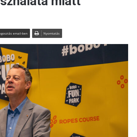
sználata miatt
gosztás email-ben
Nyomtatás