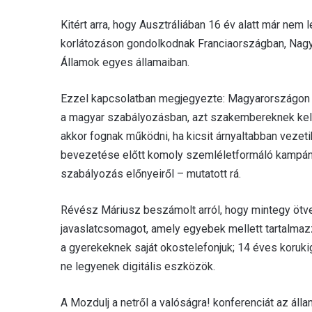
Kitért arra, hogy Ausztráliában 16 év alatt már nem
korlátozáson gondolkodnak Franciaországban, Nagy-
Államok egyes államaiban.
Ezzel kapcsolatban megjegyezte: Magyarországon is
a magyar szabályozásban, azt szakembereknek kel
akkor fognak működni, ha kicsit árnyaltabban vezetik
bevezetése előtt komoly szemléletformáló kampányt 
szabályozás előnyeiről – mutatott rá.
Révész Máriusz beszámolt arról, hogy mintegy ötv
javaslatcsomagot, amely egyebek mellett tartalmazz
a gyerekeknek saját okostelefonjuk; 14 éves koruki
ne legyenek digitális eszközök.
A Mozdulj a netről a valóságra! konferenciát az á