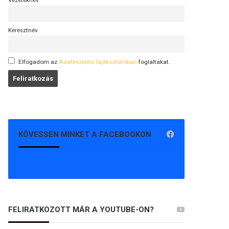
Vezetéknév
Keresztnév
Elfogadom az
Adatkezelési tájékoztatóban
foglaltakat.
KÖVESSEN MINKET A FACEBOOKON
FELIRATKOZOTT MÁR A YOUTUBE-ON?