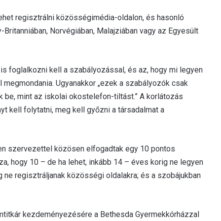
 lehet regisztrálni közösségimédia-oldalon, és hasonló
Britanniában, Norvégiában, Malajziában vagy az Egyesült
 foglalkozni kell a szabályozással, és az, hogy mi legyen
l megmondania. Ugyanakkor „ezek a szabályozók csak
 be, mint az iskolai okostelefon-tiltást.” A korlátozás
kell folytatni, meg kell győzni a társadalmat a
en szervezettel közösen elfogadtak egy 10 pontos
a, hogy 10 – de ha lehet, inkább 14 – éves korig ne legyen
g ne regisztráljanak közösségi oldalakra; és a szobájukban
llamtitkár kezdeményezésére a Bethesda Gyermekkórházzal