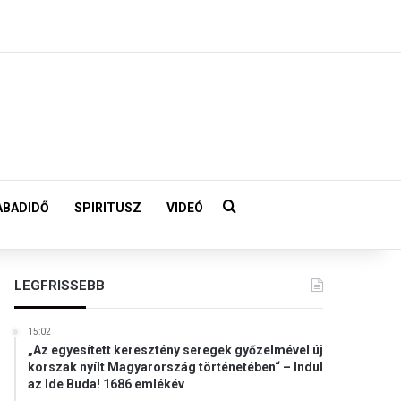
Keresés:
ABADIDŐ
SPIRITUSZ
VIDEÓ
LEGFRISSEBB
15:02
„Az egyesített keresztény seregek győzelmével új
korszak nyílt Magyarország történetében“ – Indul
az Ide Buda! 1686 emlékév