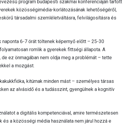
nevezésű program budapesti szakmai konferenciáján tartott
yerekek közösségimédia-korlátozásának lehetőségéről,
örű társadalmi szemléletváltásra, felvilágosításra és
 naponta 6-7 órát töltenek képernyő előtt – 25-30
folyamatosan romlik a gyerekek fittségi állapota. A
n, de ez önmagában nem oldja meg a problémát – tette
ekkel a mozgást.
kakukkfióka, kitúrnak minden mást – személyes társas
ken az alvásidő és a tudásszint, gyengülnek a kognitív
álatot a digitális kompetenciával, amire természetesen
ok és a közösségi média használata nem járul hozzá e