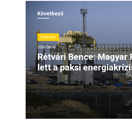
Következő
(H)arctér
2026.08.06.
Rétvári Bence: Magyar 
lett a paksi energiakrízi
legnagyobb rémhírterje
(VIDEÓ)