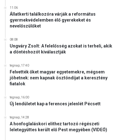
11:06
Állatkerti találkozóra várják a református
gyermekvédelemben élő gyerekeket és
nevelőszülőket
08:08
Ungváry Zsolt: A felelősség azokat is terheli, akik
a döntéshozót kiválasztják
tegnap, 17:40
Felvették őket magyar egyetemekre, mégsem
jöhetnek: nem kapnak ösztöndíjat a keresztény
fiatalok
tegnap, 16:00
Új lendületet kap a ferences jelenlét Pécsett
tegnap, 14:28
A honfoglaláskori elithez tartozó régészeti
leletegyüttes került elő Pest megyében (VIDEÓ)