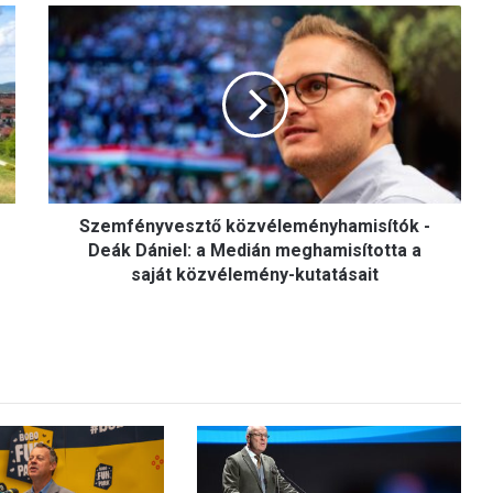
S
z
e
m
f
é
n
y
v
Szemfényvesztő közvéleményhamisítók -
e
s
Deák Dániel: a Medián meghamisította a
z
saját közvélemény-kutatásait
t
ő
k
ö
z
v
é
l
e