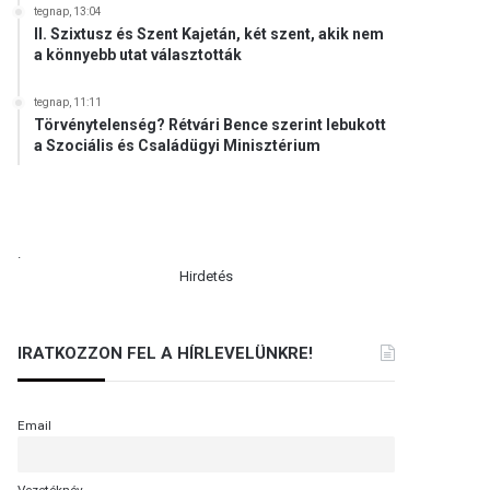
tegnap, 13:04
II. Szixtusz és Szent Kajetán, két szent, akik nem
a könnyebb utat választották
tegnap, 11:11
Törvénytelenség? Rétvári Bence szerint lebukott
a Szociális és Családügyi Minisztérium
.
Hirdetés
IRATKOZZON FEL A HÍRLEVELÜNKRE!
Email