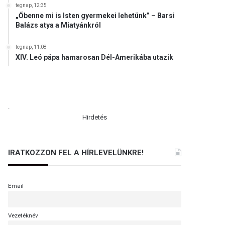
tegnap, 12:35
„Őbenne mi is Isten gyermekei lehetünk” – Barsi
Balázs atya a Miatyánkról
tegnap, 11:08
XIV. Leó pápa hamarosan Dél-Amerikába utazik
.
Hirdetés
IRATKOZZON FEL A HÍRLEVELÜNKRE!
Email
Vezetéknév