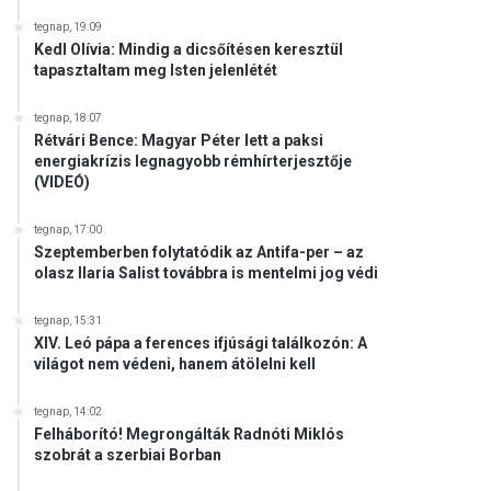
tegnap, 19:09
Kedl Olívia: Mindig a dicsőítésen keresztül
tapasztaltam meg Isten jelenlétét
tegnap, 18:07
Rétvári Bence: Magyar Péter lett a paksi
energiakrízis legnagyobb rémhírterjesztője
(VIDEÓ)
tegnap, 17:00
Szeptemberben folytatódik az Antifa-per – az
olasz Ilaria Salist továbbra is mentelmi jog védi
tegnap, 15:31
XIV. Leó pápa a ferences ifjúsági találkozón: A
világot nem védeni, hanem átölelni kell
tegnap, 14:02
Felháborító! Megrongálták Radnóti Miklós
szobrát a szerbiai Borban