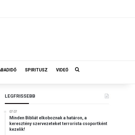
Keresés:
ABADIDŐ
SPIRITUSZ
VIDEÓ
LEGFRISSEBB
07:07
Minden Bibliát elkoboznak a határon, a
keresztény szervezeteket terrorista csoportként
kezelik!