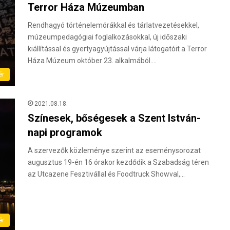
Terror Háza Múzeumban
Rendhagyó történelemórákkal és tárlatvezetésekkel,
múzeumpedagógiai foglalkozásokkal, új időszaki
kiállítással és gyertyagyújtással várja látogatóit a Terror
Háza Múzeum október 23. alkalmából.…
ér
2021.08.18.
Színesek, bőségesek a Szent István-
napi programok
A szervezők közleménye szerint az eseménysorozat
augusztus 19-én 16 órakor kezdődik a Szabadság téren
az Utcazene Fesztivállal és Foodtruck Showval,…
ér