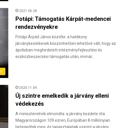
2021.06.28.
Potápi: Támogatás Kárpát-medencei
rendezvényekre
Potápi Árpád János közölte: a hatékony
járványkezelésnek köszönhetően lehetővé vált, hogy az
áprilisban meghirdetett intézményfejlesztési és
eszközbeszerzési támogatás után, immár…
ér
2020.11.09.
Új szintre emelkedik a járvány elleni
védekezés
A miniszterelnök elmondta: a járvány kezdete óta
Magyarországon 109 ezren, Európában 8 milliónyian
betegedtek meg, és tapasztalataik szerint a járvány…