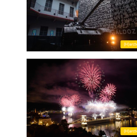
(H)arct
(H)arct