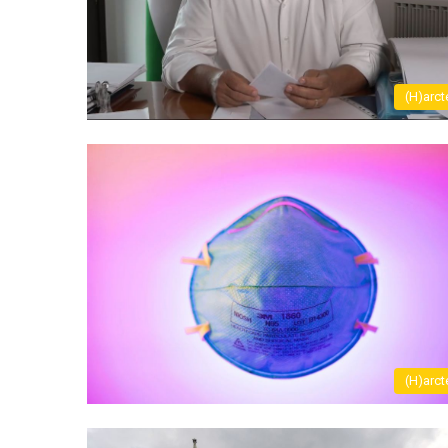
(H)arct
(H)arct