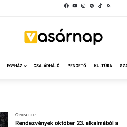
Facebook
YouTube
Instagram
Spotify
TikTok
RSS
EGYHÁZ
CSALÁDHÁLÓ
PENGETŐ
KULTÚRA
SZ
2024.10.15.
Rendezvények október 23. alkalmából a