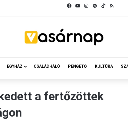
Facebook
YouTube
Instagram
Spotify
TikTok
RSS
EGYHÁZ
CSALÁDHÁLÓ
PENGETŐ
KULTÚRA
SZ
kedett a fertőzöttek
ágon