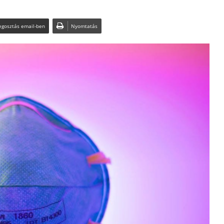
gosztás email-ben
Nyomtatás