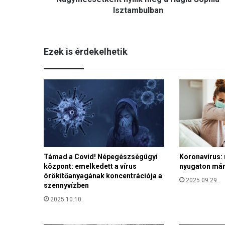
k
Isztambulban
é
n
t
Ezek is érdekelhetik
n
y
í
l
i
k
m
e
g
a
Támad a Covid! Népegészségügyi
Koronavírus: 
H
központ: emelkedett a vírus
nyugaton már
a
örökítőanyagának koncentrációja a
g
2025.09.29.
szennyvízben
i
a
2025.10.10.
S
o