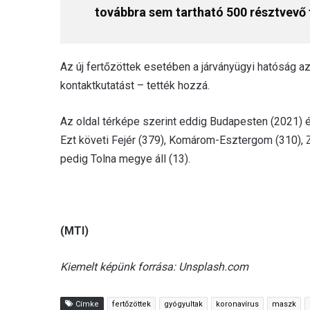
továbbra sem tartható 500 résztvevő 
Az új fertőzöttek esetében a járványügyi hatóság a
kontaktkutatást – tették hozzá.
Az oldal térképe szerint eddig Budapesten (2021) é
Ezt követi Fejér (379), Komárom-Esztergom (310),
pedig Tolna megye áll (13).
(MTI)
Kiemelt képünk forrása: Unsplash.com
Címke
fertőzöttek
gyógyultak
koronavírus
maszk