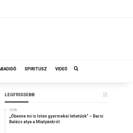
Keresés:
ABADIDŐ
SPIRITUSZ
VIDEÓ
LEGFRISSEBB
12:35
„Őbenne mi is Isten gyermekei lehetünk” – Barsi
Balázs atya a Miatyánkról