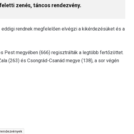
feletti zenés, táncos rendezvény.
z eddigi rendnek megfelelően elvégzi a kikérdezésüket és a
s Pest megyében (666) regisztrálták a legtöbb fertőzöttet.
 Zala (263) és Csongrád-Csanád megye (138), a sor végén
rendezvények