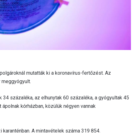
mpolgároknál mutatták ki a koronavírus-fertőzést. Az
r meggyógyult.
ek 34 százaléka, az elhunytak 60 százaléka, a gyógyultak 45
t ápolnak kórházban, közülük négyen vannak
zi karanténban. A mintavételek száma 319 854.