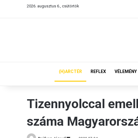
2026. augusztus 6., csütörtök
(H)ARCTÉR
REFLEX
VÉLEMÉNY
Tizennyolccal emel
száma Magyarorsz