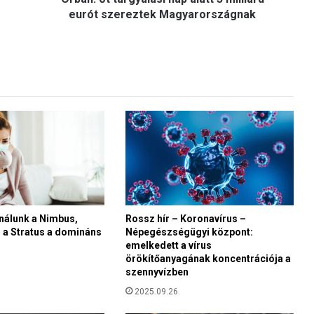
r
eurót szereztek Magyarországnak
g
y
a
l
á
s
i
n
a
p
a
l
a
nálunk a Nimbus,
Rossz hír – Koronavírus –
t
 a Stratus a domináns
Népegészségügyi központ:
t
emelkedett a vírus
3
örökítőanyagának koncentrációja a
m
szennyvízben
i
2025.09.26.
l
l