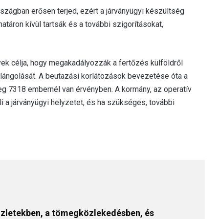
országban erősen terjed, ezért a járványügyi készültség
határon kívül tartsák és a további szigorításokat,
yek célja, hogy megakadályozzák a fertőzés külföldről
llángolását. A beutazási korlátozások bevezetése óta a
leg 7318 embernél van érvényben. A kormány, az operatív
i a járványügyi helyzetet, és ha szükséges, további
z üzletekben, a tömegközlekedésben, és