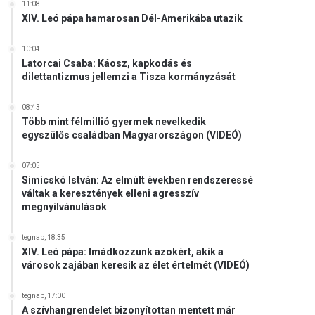
11:08
XIV. Leó pápa hamarosan Dél-Amerikába utazik
10:04
Latorcai Csaba: Káosz, kapkodás és
dilettantizmus jellemzi a Tisza kormányzását
08:43
Több mint félmillió gyermek nevelkedik
egyszülős családban Magyarországon (VIDEÓ)
07:05
Simicskó István: Az elmúlt években rendszeressé
váltak a keresztények elleni agresszív
megnyilvánulások
tegnap, 18:35
XIV. Leó pápa: Imádkozzunk azokért, akik a
városok zajában keresik az élet értelmét (VIDEÓ)
tegnap, 17:00
A szívhangrendelet bizonyítottan mentett már