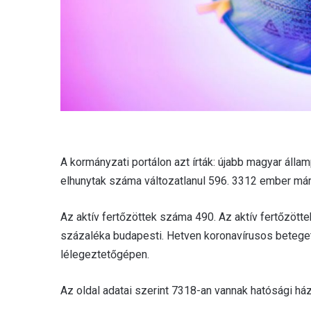
A kormányzati portálon azt írták: újabb magyar álla
elhunytak száma változatlanul 596. 3312 ember má
Az aktív fertőzöttek száma 490. Az aktív fertőzött
százaléka budapesti. Hetven koronavírusos betege
lélegeztetőgépen.
Az oldal adatai szerint 7318-an vannak hatósági há