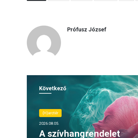
Prófusz József
Következő
(H)arctér
2026.08.05.
A szívhangrendelet