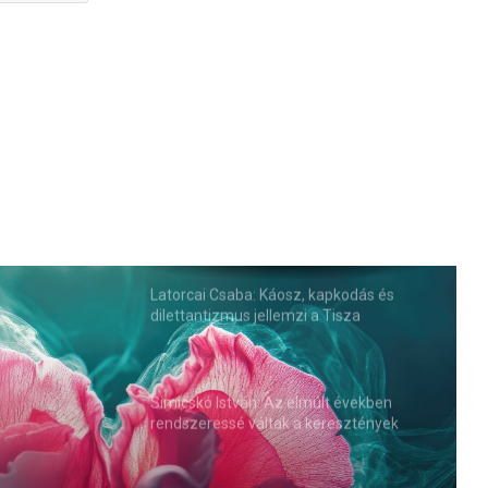
Latorcai Csaba: Káosz, kapkodás és
dilettantizmus jellemzi a Tisza
kormányzását
Simicskó István: Az elmúlt években
rendszeressé váltak a keresztények
elleni agresszív megnyilvánulások