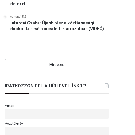
életeket
tegnap, 15:21
Latorcai Csaba: Újabb rész a köztársasági
elnököt kereső roncsderbi-sorozatban (VIDEÓ)
.
Hirdetés
IRATKOZZON FEL A HÍRLEVELÜNKRE!
Email
Vezetéknév