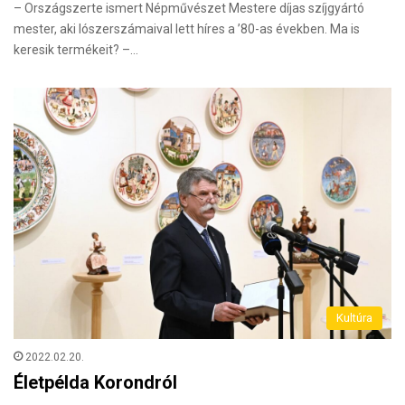
– Országszerte ismert Népművészet Mestere díjas szíjgyártó
mester, aki lószerszámaival lett híres a ’80-as években. Ma is
keresik termékeit? –…
Kultúra
2022.02.20.
Életpélda Korondról