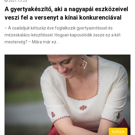
2021.12.23.
A gyertyakészítő, aki a nagyapái eszközeivel
veszi fel a versenyt a kínai konkurenciával
– A családjuk kétszáz éve foglalkozik gyertyaöntéssel és
mézeskalács-készítéssel. Hogyan kapcsolódik össze ez a két
mesterség? – Mára már ez…
Kultúra