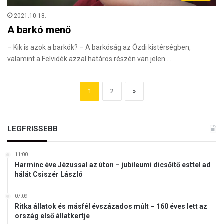
2021.10.18.
A barkó menő
– Kik is azok a barkók? – A barkóság az Ózdi kistérségben,
valamint a Felvidék azzal határos részén van jelen.…
1
2
»
LEGFRISSEBB
11:00
Harminc éve Jézussal az úton – jubileumi dicsőítő esttel ad
hálát Csiszér László
07:09
Ritka állatok és másfél évszázados múlt – 160 éves lett az
ország első állatkertje