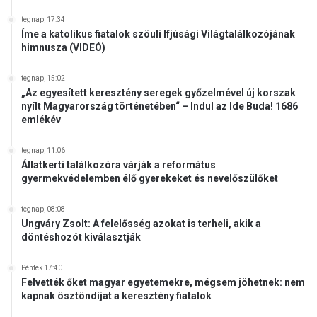
tegnap, 17:34
Íme a katolikus fiatalok szöuli Ifjúsági Világtalálkozójának
himnusza (VIDEÓ)
tegnap, 15:02
„Az egyesített keresztény seregek győzelmével új korszak
nyílt Magyarország történetében“ – Indul az Ide Buda! 1686
emlékév
tegnap, 11:06
Állatkerti találkozóra várják a református
gyermekvédelemben élő gyerekeket és nevelőszülőket
tegnap, 08:08
Ungváry Zsolt: A felelősség azokat is terheli, akik a
döntéshozót kiválasztják
Péntek 17:40
Felvették őket magyar egyetemekre, mégsem jöhetnek: nem
kapnak ösztöndíjat a keresztény fiatalok