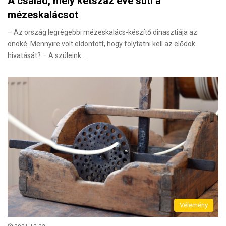
A család, mely kétszáz éve süti a
mézeskalácsot
– Az ország legrégebbi mézeskalács-készítő dinasztiája az
önöké. Mennyire volt eldöntött, hogy folytatni kell az elődök
hivatását? – A szüleink…
Vélemény