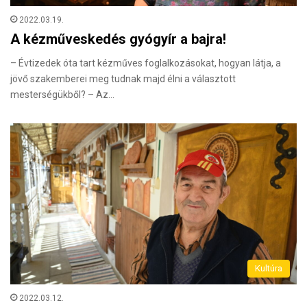
2022.03.19.
A kézműveskedés gyógyír a bajra!
– Évtizedek óta tart kézműves foglalkozásokat, hogyan látja, a
jövő szakemberei meg tudnak majd élni a választott
mesterségükből? – Az…
Kultúra
2022.03.12.