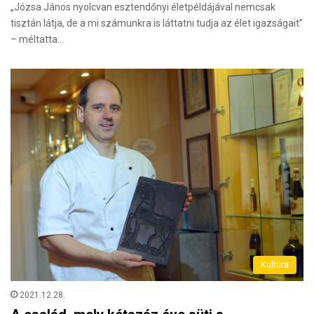
„Józsa János nyolcvan esztendőnyi életpéldájával nemcsak
tisztán látja, de a mi számunkra is láttatni tudja az élet igazságait”
– méltatta…
Kultúra
2021.12.28.