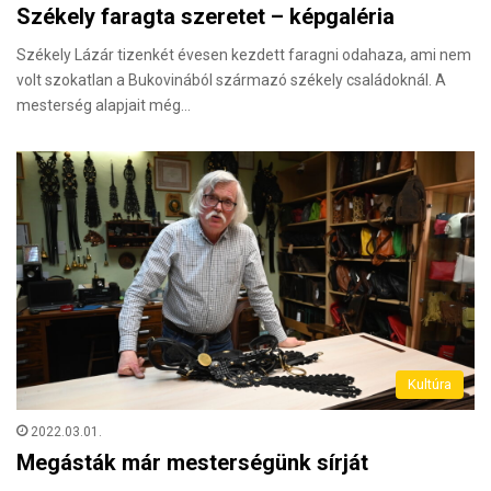
Székely faragta szeretet – képgaléria
Székely Lázár tizenkét évesen kezdett faragni odahaza, ami nem
volt szokatlan a Bukovinából származó székely családoknál. A
mesterség alapjait még…
Kultúra
2022.03.01.
Megásták már mesterségünk sírját