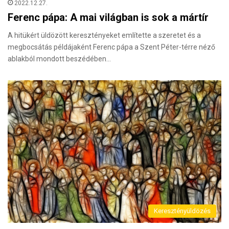
2022.12.27.
Ferenc pápa: A mai világban is sok a mártír
A hitükért üldözött keresztényeket említette a szeretet és a
megbocsátás példájaként Ferenc pápa a Szent Péter-térre néző
ablakból mondott beszédében…
Keresztényüldözés