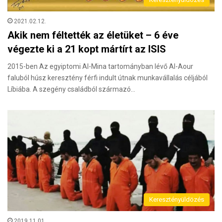
2021.02.12.
Akik nem féltették az életüket – 6 éve
végezte ki a 21 kopt mártírt az ISIS
2015-ben Az egyiptomi Al-Mina tartományban lévő Al-Aour
faluból húsz keresztény férfi indult útnak munkavállalás céljából
Líbiába. A szegény családból származó…
Keresztényüldözés
2019.11.01.