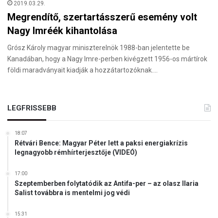
2019.03.29.
Megrendítő, szertartásszerű esemény volt
Nagy Imréék kihantolása
Grósz Károly magyar miniszterelnök 1988-ban jelentette be
Kanadában, hogy a Nagy Imre-perben kivégzett 1956-os mártírok
földi maradványait kiadják a hozzátartozóknak.…
LEGFRISSEBB
18:07
Rétvári Bence: Magyar Péter lett a paksi energiakrízis
legnagyobb rémhírterjesztője (VIDEÓ)
17:00
Szeptemberben folytatódik az Antifa-per – az olasz Ilaria
Salist továbbra is mentelmi jog védi
15:31