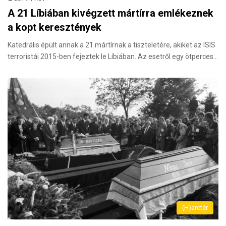
A 21 Líbiában kivégzett mártírra emlékeznek
a kopt keresztények
Katedrális épült annak a 21 mártírnak a tiszteletére, akiket az ISIS
terroristái 2015-ben fejeztek le Líbiában. Az esetről egy ötperces…
(H)arctér