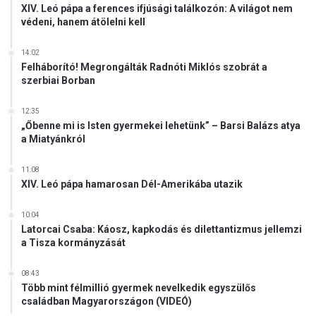
XIV. Leó pápa a ferences ifjúsági találkozón: A világot nem
védeni, hanem átölelni kell
14:02
Felháborító! Megrongálták Radnóti Miklós szobrát a
szerbiai Borban
12:35
„Őbenne mi is Isten gyermekei lehetünk” – Barsi Balázs atya
a Miatyánkról
11:08
XIV. Leó pápa hamarosan Dél-Amerikába utazik
10:04
Latorcai Csaba: Káosz, kapkodás és dilettantizmus jellemzi
a Tisza kormányzását
08:43
Több mint félmillió gyermek nevelkedik egyszülős
családban Magyarországon (VIDEÓ)