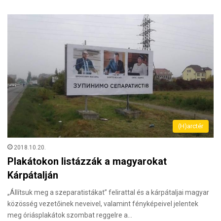
(H)arctér
2018.10.20.
Plakátokon listázzák a magyarokat
Kárpátalján
„Állítsuk meg a szeparatistákat” felirattal és a kárpátaljai magyar
közösség vezetőinek neveivel, valamint fényképeivel jelentek
meg óriásplakátok szombat reggelre a…