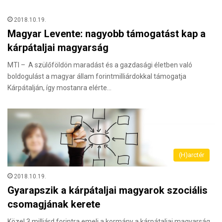
2018.10.19.
Magyar Levente: nagyobb támogatást kap a
kárpátaljai magyarság
MTI – A szülőföldön maradást és a gazdasági életben való
boldogulást a magyar állam forintmilliárdokkal támogatja
Kárpátalján, így mostanra elérte…
(H)arctér
2018.10.19.
Gyarapszik a kárpátaljai magyarok szociális
csomagjának kerete
Közel 3 milliárd forintra emeli a kormány a kárpátaljai magyarság