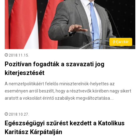
(H)arctér
2018.11.15.
Pozitívan fogadták a szavazati jog
kiterjesztését
A nemzetpolitikáért felelős miniszterelnök-helyettes az
eseményen arról beszélt, hogy a résztvevők körében nagy sikert
aratott a voksolást érintő szabályok megváltoztatása.…
2018.10.27.
Egészségügyi szűrést kezdett a Katolikus
Karitász Kárpátalján