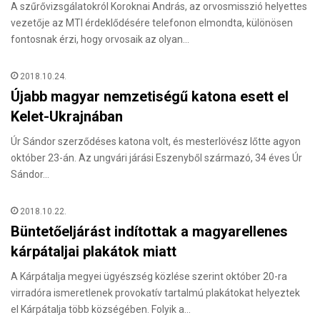
A szűrővizsgálatokról Koroknai András, az orvosmisszió helyettes
vezetője az MTI érdeklődésére telefonon elmondta, különösen
fontosnak érzi, hogy orvosaik az olyan…
2018.10.24.
Újabb magyar nemzetiségű katona esett el
Kelet-Ukrajnában
Úr Sándor szerződéses katona volt, és mesterlövész lőtte agyon
október 23-án. Az ungvári járási Eszenyből származó, 34 éves Úr
Sándor…
2018.10.22.
Büntetőeljárást indítottak a magyarellenes
kárpátaljai plakátok miatt
A Kárpátalja megyei ügyészség közlése szerint október 20-ra
virradóra ismeretlenek provokatív tartalmú plakátokat helyeztek
el Kárpátalja több községében. Folyik a…