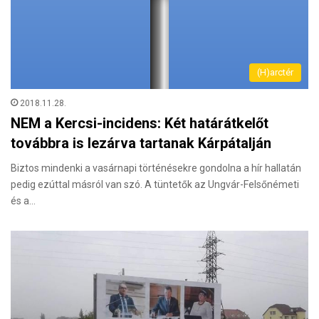
(H)arctér
2018.11.28.
NEM a Kercsi-incidens: Két határátkelőt
továbbra is lezárva tartanak Kárpátalján
Biztos mindenki a vasárnapi történésekre gondolna a hír hallatán
pedig ezúttal másról van szó. A tüntetők az Ungvár-Felsőnémeti
és a…