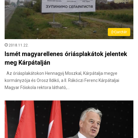
(H)arctér
2018.11.22.
Ismét magyarellenes óriásplakátok jelentek
meg Kárpátalján
Az óriásplakátokon Hennagyij Moszkal, Kárpátalja megye
kormányzója és Orosz Ildikó, a II. Rákóczi Ferenc Kárpátaljai
Magyar Főiskola rektora látható,…