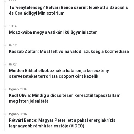
11:11
Törvénytelenség? Rétvári Bence szerint lebukott a Szociális
és Családügyi Minisztérium
10:14
Moszkvába megy a vatikáni külügyminiszter
09:12
Kaszab Zoltán: Most lett volna valódi szükség a közmédiára
07:07
Minden Bibliát elkoboznak a határon, a keresztény
szervezeteket terrorista csoportként kezelik!
tegnap, 19:09
Kedl Olívia: Mindig a dicsőítésen keresztül tapasztaltam
meg Isten jelenlétét
tegnap, 18:07
Rétvári Bence: Magyar Péter lett a paksi energiakrízis
legnagyobb rémhírterjesztője (VIDEÓ)