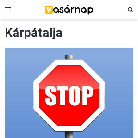
Menü
K
Kárpátalja