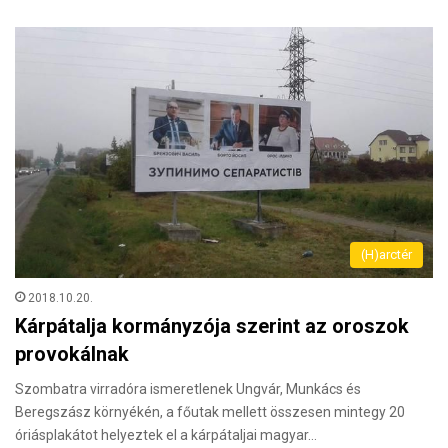
(H)arctér
2018.10.20.
Kárpátalja kormányzója szerint az oroszok
provokálnak
Szombatra virradóra ismeretlenek Ungvár, Munkács és
Beregszász környékén, a főutak mellett összesen mintegy 20
óriásplakátot helyeztek el a kárpátaljai magyar…