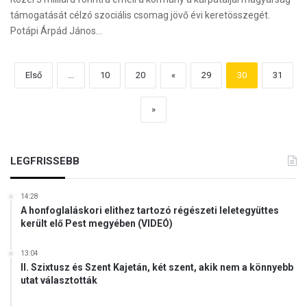
támogatását célzó szociális csomag jövő évi keretösszegét.
Potápi Árpád János…
Első
...
10
20
«
29
30
31
»
LEGFRISSEBB
14:28
A honfoglaláskori elithez tartozó régészeti leletegyüttes
került elő Pest megyében (VIDEÓ)
13:04
II. Szixtusz és Szent Kajetán, két szent, akik nem a könnyebb
utat választották