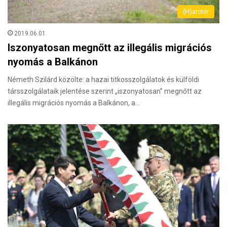
(H)arctér
2019.06.01.
Iszonyatosan megnőtt az illegális migrációs
nyomás a Balkánon
Németh Szilárd közölte: a hazai titkosszolgálatok és külföldi
társszolgálataik jelentése szerint „iszonyatosan” megnőtt az
illegális migrációs nyomás a Balkánon, a…