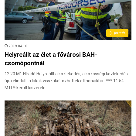
(H)arctér
2019.04.10.
Helyreállt az élet a fővárosi BAH-
csomópontnál
12:20 M1 Híradó Helyreállt a közlekedés, a közösségi közlekedés
újra elindult, a lakok visszaköltözhettek otthonaikba. *** 11:54
MTI Sikerült kiszerelni…