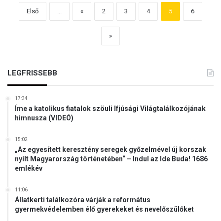
Első
...
«
2
3
4
5
6
»
LEGFRISSEBB
17:34
Íme a katolikus fiatalok szöuli Ifjúsági Világtalálkozójának
himnusza (VIDEÓ)
15:02
„Az egyesített keresztény seregek győzelmével új korszak
nyílt Magyarország történetében“ – Indul az Ide Buda! 1686
emlékév
11:06
Állatkerti találkozóra várják a református
gyermekvédelemben élő gyerekeket és nevelőszülőket