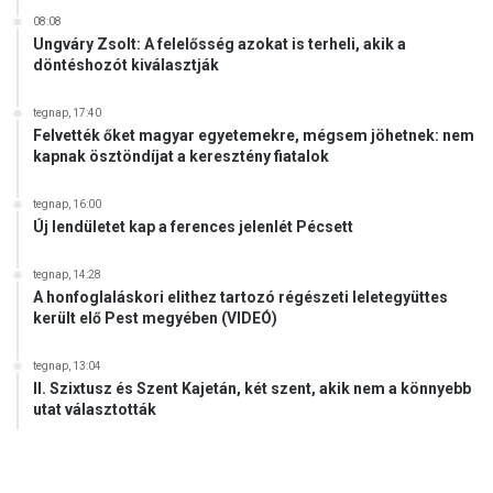
08:08
Ungváry Zsolt: A felelősség azokat is terheli, akik a
döntéshozót kiválasztják
tegnap, 17:40
Felvették őket magyar egyetemekre, mégsem jöhetnek: nem
kapnak ösztöndíjat a keresztény fiatalok
tegnap, 16:00
Új lendületet kap a ferences jelenlét Pécsett
tegnap, 14:28
A honfoglaláskori elithez tartozó régészeti leletegyüttes
került elő Pest megyében (VIDEÓ)
tegnap, 13:04
II. Szixtusz és Szent Kajetán, két szent, akik nem a könnyebb
utat választották