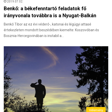
2019.07.02.
Benkő: a békefenntartó feladatok fő
irányvonala továbbra is a Nyugat-Balkán
Benkő Tibor az ez évi véderő-, katonai és légügyi attasé
értekezleten mondott beszédében kiemelte: Koszovóban és
Bosznia-Hercegovinában is instabil a…
Vélemény