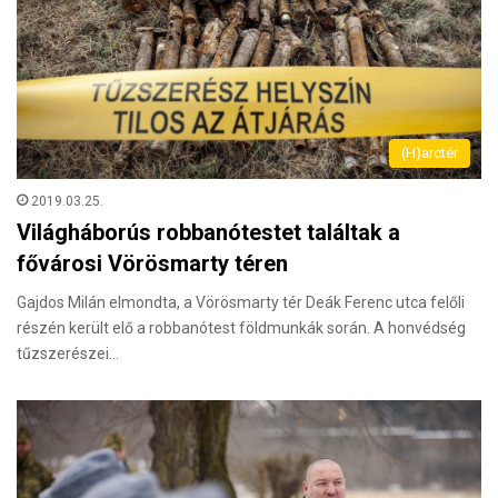
(H)arctér
2019.03.25.
Világháborús robbanótestet találtak a
fővárosi Vörösmarty téren
Gajdos Milán elmondta, a Vörösmarty tér Deák Ferenc utca felőli
részén került elő a robbanótest földmunkák során. A honvédség
tűzszerészei…