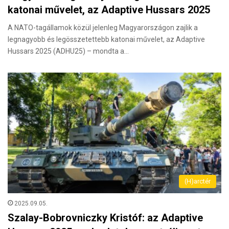
katonai művelet, az Adaptive Hussars 2025
A NATO-tagállamok közül jelenleg Magyarországon zajlik a
legnagyobb és legösszetettebb katonai művelet, az Adaptive
Hussars 2025 (ADHU25) – mondta a…
(H)arctér
2025.09.05.
Szalay-Bobrovniczky Kristóf: az Adaptive