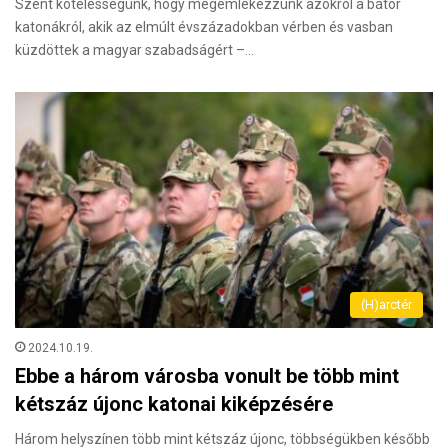
Szent kötelességünk, hogy megemlékezzünk azokról a bátor
katonákról, akik az elmúlt évszázadokban vérben és vasban
küzdöttek a magyar szabadságért –…
(H)arctér
2024.10.19.
Ebbe a három városba vonult be több mint
kétszáz újonc katonai kiképzésére
Három helyszínen több mint kétszáz újonc, többségükben később