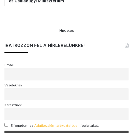
és Családügyi Minisztérium
.
Hirdetés
IRATKOZZON FEL A HÍRLEVELÜNKRE!
Email
Vezetéknév
Keresztnév
Elfogadom az
Adatkezelési tájékoztatóban
foglaltakat.