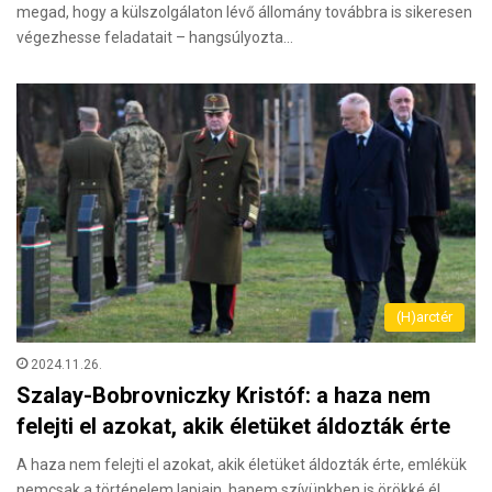
megad, hogy a külszolgálaton lévő állomány továbbra is sikeresen
végezhesse feladatait – hangsúlyozta…
(H)arctér
2024.11.26.
Szalay-Bobrovniczky Kristóf: a haza nem
felejti el azokat, akik életüket áldozták érte
A haza nem felejti el azokat, akik életüket áldozták érte, emlékük
nemcsak a történelem lapjain, hanem szívünkben is örökké él…