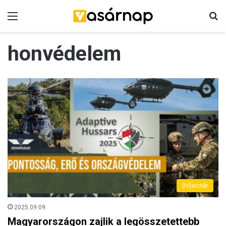
Menü
K
honvédelem
(H)arctér
2025.09.09.
Magyarországon zajlik a legösszetettebb