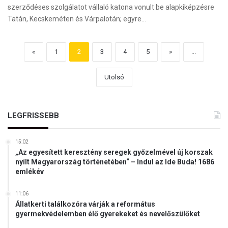
szerződéses szolgálatot vállaló katona vonult be alapkiképzésre
Tatán, Kecskeméten és Várpalotán; egyre…
«
1
2
3
4
5
»
...
Utolsó
LEGFRISSEBB
15:02
„Az egyesített keresztény seregek győzelmével új korszak
nyílt Magyarország történetében“ – Indul az Ide Buda! 1686
emlékév
11:06
Állatkerti találkozóra várják a református
gyermekvédelemben élő gyerekeket és nevelőszülőket