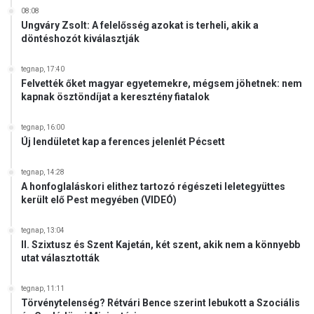
08:08
Ungváry Zsolt: A felelősség azokat is terheli, akik a
döntéshozót kiválasztják
tegnap, 17:40
Felvették őket magyar egyetemekre, mégsem jöhetnek: nem
kapnak ösztöndíjat a keresztény fiatalok
tegnap, 16:00
Új lendületet kap a ferences jelenlét Pécsett
tegnap, 14:28
A honfoglaláskori elithez tartozó régészeti leletegyüttes
került elő Pest megyében (VIDEÓ)
tegnap, 13:04
II. Szixtusz és Szent Kajetán, két szent, akik nem a könnyebb
utat választották
tegnap, 11:11
Törvénytelenség? Rétvári Bence szerint lebukott a Szociális