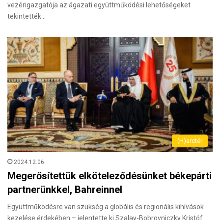
vezérigazgatója az ágazati együttműködési lehetőségeket
tekintették…
(H)arctér
2024.12.06.
Megerősítettük elköteleződésünket békepárti
partnerünkkel, Bahreinnel
Együttműködésre van szükség a globális és regionális kihívások
kezelése érdekében – jelentette ki Szalay-Bobrovniczky Kristóf