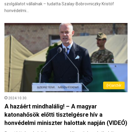
szolgálatot vállalnak – tudatta Szalay-Bobrovniczky Kristóf
honvédelmi…
(H)arctér
2024.10.30.
A hazáért mindhalálig! – A magyar
katonahősök előtti tisztelgésre hív a
honvédelmi miniszter halottak napján (VIDEÓ)