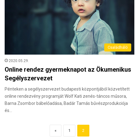
Családháló
2020.05.29.
Online rendez gyermeknapot az Ökumenikus
Segélyszervezet
Pénteken a segélyszervezet budapesti központjából közvetített
online rendezvény programját Wolf Kati zenés-táncos műsora,
Barna Zsombor bábelőadása, Badár Tamás bűvészprodukciója
és…
«
1
2