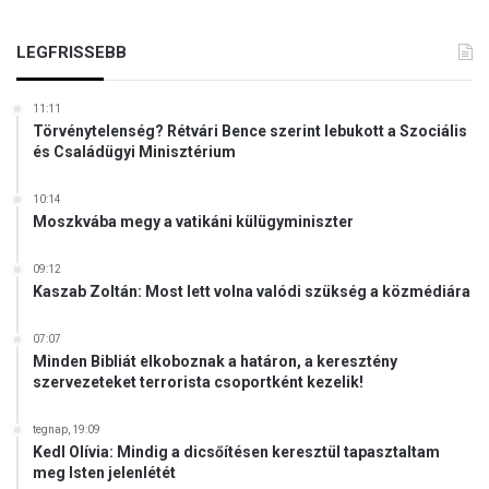
LEGFRISSEBB
11:11
Törvénytelenség? Rétvári Bence szerint lebukott a Szociális
és Családügyi Minisztérium
10:14
Moszkvába megy a vatikáni külügyminiszter
09:12
Kaszab Zoltán: Most lett volna valódi szükség a közmédiára
07:07
Minden Bibliát elkoboznak a határon, a keresztény
szervezeteket terrorista csoportként kezelik!
tegnap, 19:09
Kedl Olívia: Mindig a dicsőítésen keresztül tapasztaltam
meg Isten jelenlétét