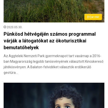
(H)arctér
2020.05.30.
Pünkösd hétvégéjén számos programmal
várják a látogatókat az ökoturisztikai
bemutatóhelyek
Az Aggteleki Nemzeti Park gyermeknapot tart vasárnap a 2016-
ban Magyarország legjobb tanösvényének választott Kincskereső
játékösvényen. A Balaton-felvidéket választók erdőkerülő
geotúra…