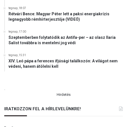
tegnap, 18:07
Rétvári Bence: Magyar Péter lett a paksi energiakrízis
legnagyobb rémhírterjesztője (VIDEÓ)
tegnap, 17:00
Szeptemberben folytatódik az Antifa-per – az olasz Ilaria
Salist továbbra is mentelmi jog védi
tegnap, 15:31
XIV. Leó pápa a ferences ifjúsági találkozón: A világot nem
védeni, hanem átölelni kell
.
Hirdetés
IRATKOZZON FEL A HÍRLEVELÜNKRE!