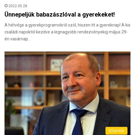
2022.05.28.
Ünnepeljük babazászlóval a gyerekeket!
A hétvége a gyerekprogramokról szól, hiszen itt a gyereknap! A kis
családi napoktól kezdve a legnagyobb rendezvényekig május 29-
én vasárnap…
(H)arctér