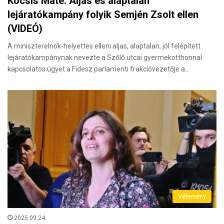
Kocsis Máté: Aljas és alaptalan
lejáratókampány folyik Semjén Zsolt ellen
(VIDEÓ)
A miniszterelnök-helyettes elleni aljas, alaptalan, jól felépített
lejáratókampánynak nevezte a Szőlő utcai gyermekotthonnal
kapcsolatos ügyet a Fidesz parlamenti frakcióvezetője a…
Vélemény
2025.09.24.