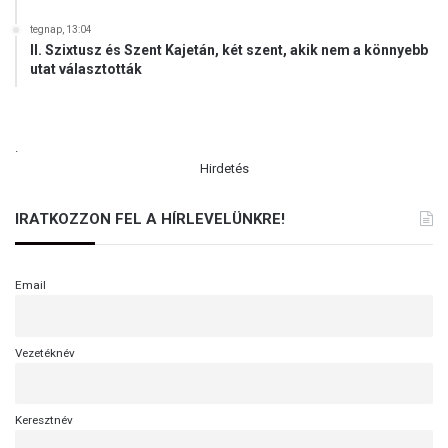
tegnap, 13:04
II. Szixtusz és Szent Kajetán, két szent, akik nem a könnyebb
utat választották
.
Hirdetés
IRATKOZZON FEL A HÍRLEVELÜNKRE!
Email
Vezetéknév
Keresztnév