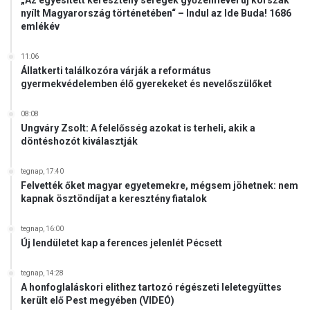
„Az egyesített keresztény seregek győzelmével új korszak
nyílt Magyarország történetében“ – Indul az Ide Buda! 1686
emlékév
11:06
Állatkerti találkozóra várják a református
gyermekvédelemben élő gyerekeket és nevelőszülőket
08:08
Ungváry Zsolt: A felelősség azokat is terheli, akik a
döntéshozót kiválasztják
tegnap, 17:40
Felvették őket magyar egyetemekre, mégsem jöhetnek: nem
kapnak ösztöndíjat a keresztény fiatalok
tegnap, 16:00
Új lendületet kap a ferences jelenlét Pécsett
tegnap, 14:28
A honfoglaláskori elithez tartozó régészeti leletegyüttes
került elő Pest megyében (VIDEÓ)