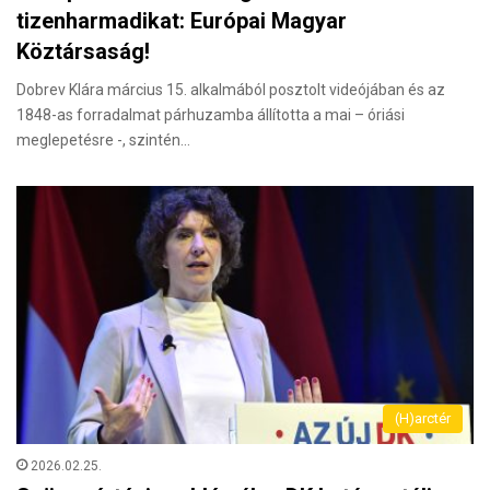
tizenharmadikat: Európai Magyar
Köztársaság!
Dobrev Klára március 15. alkalmából posztolt videójában és az
1848-as forradalmat párhuzamba állította a mai – óriási
meglepetésre -, szintén…
(H)arctér
2026.02.25.