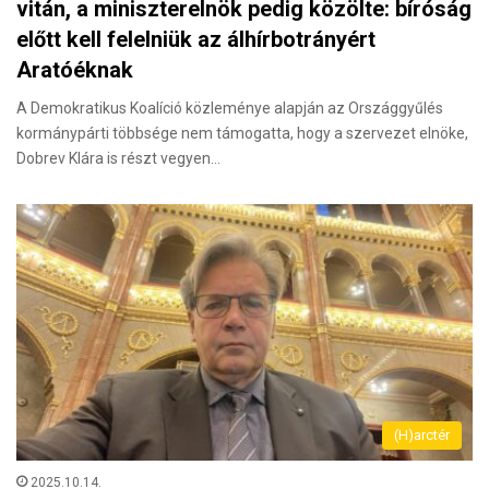
vitán, a miniszterelnök pedig közölte: bíróság
előtt kell felelniük az álhírbotrányért
Aratóéknak
A Demokratikus Koalíció közleménye alapján az Országgyűlés
kormánypárti többsége nem támogatta, hogy a szervezet elnöke,
Dobrev Klára is részt vegyen…
(H)arctér
2025.10.14.