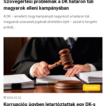
Szövegértési problémák a DK határon túli
magyarok elleni kampányában
A DK – amellett, hogy kampányát nagyrészt a határon túli
magyarok szavazati jogának elvételére építi – azzal is hergelni
próbál,…
(H)arctér
2026.02.02.
Korrupciós ügyben letartóztattak egy DK-s