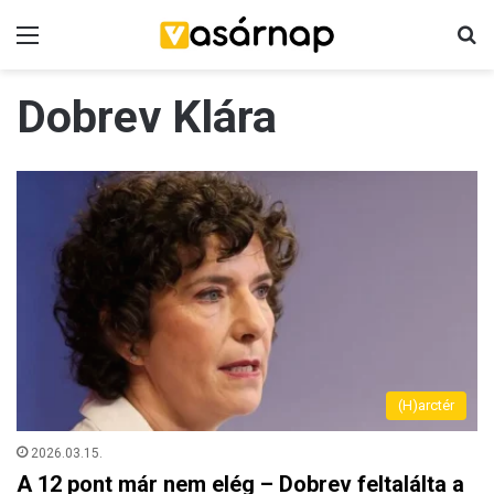
Menü
K
Dobrev Klára
(H)arctér
2026.03.15.
A 12 pont már nem elég – Dobrev feltalálta a