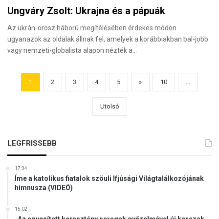
Ungváry Zsolt: Ukrajna és a pápuák
Az ukrán-orosz háború megítélésében érdekes módon
ugyanazok az oldalak állnak fel, amelyek a korábbiakban bal-jobb
vagy nemzeti-globalista alapon nézték a…
1
2
3
4
5
»
10
...
Utolsó
LEGFRISSEBB
17:34
Íme a katolikus fiatalok szöuli Ifjúsági Világtalálkozójának
himnusza (VIDEÓ)
15:02