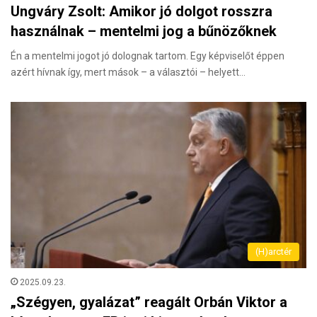
Ungváry Zsolt: Amikor jó dolgot rosszra
használnak – mentelmi jog a bűnözőknek
Én a mentelmi jogot jó dolognak tartom. Egy képviselőt éppen
azért hívnak így, mert mások – a választói – helyett…
(H)arctér
2025.09.23.
„Szégyen, gyalázat” reagált Orbán Viktor a