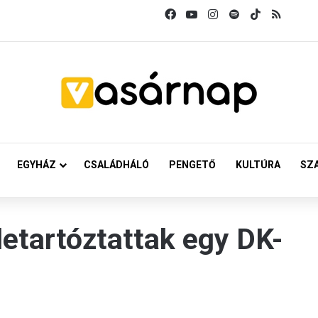
Facebook
YouTube
Instagram
Spotify
TikTok
RSS
EGYHÁZ
CSALÁDHÁLÓ
PENGETŐ
KULTÚRA
SZ
etartóztattak egy DK-