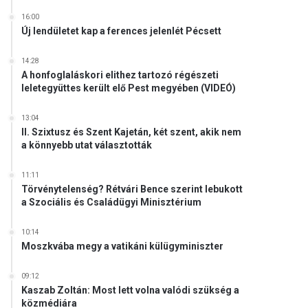
16:00
Új lendületet kap a ferences jelenlét Pécsett
14:28
A honfoglaláskori elithez tartozó régészeti
leletegyüttes került elő Pest megyében (VIDEÓ)
13:04
II. Szixtusz és Szent Kajetán, két szent, akik nem
a könnyebb utat választották
11:11
Törvénytelenség? Rétvári Bence szerint lebukott
a Szociális és Családügyi Minisztérium
10:14
Moszkvába megy a vatikáni külügyminiszter
09:12
Kaszab Zoltán: Most lett volna valódi szükség a
közmédiára