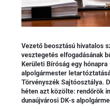
Vezető beosztású hivatalos sz
vesztegetés elfogadásának bű
Kerületi Bíróság egy hónapra 
alpolgármester letartóztatásá
Törvényszék Sajtóosztálya. D
héten azt közölte: rendőrök 
dunaújvárosi DK-s alpolgárme