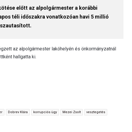
ötése előtt az alpolgármester a korábbi
pos téli időszakra vonatkozóan havi 5 millió
sszautasított.
gzett az alpolgármester lakóhelyén és önkormányzatnál
ként hallgatta ki.
er
Dobrev Klára
korrupciós ügy
Mezei Zsolt
vesztegetés