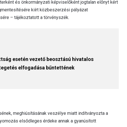
terként és önkormányzati képviselőként jogtalan előnyt kért
gmentesítésére kiírt közbeszerzési pályázat
ére – tájékoztatott a törvényszék.
ttság esetén vezető beosztású hivatalos
sztegetés elfogadása bűntettének
sének, meghiúsításának veszélye miatt indítványozta a
 nyomozás elsődleges érdeke annak a gyanúsított