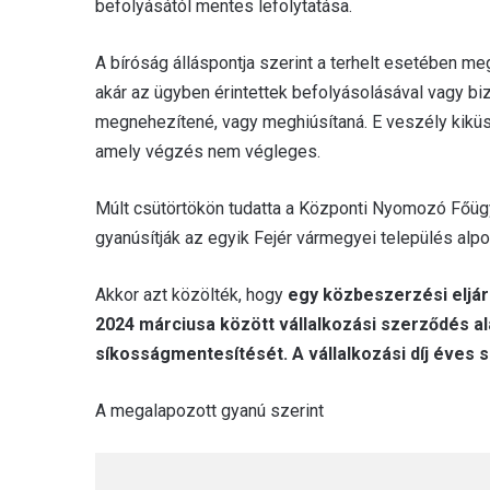
befolyásától mentes lefolytatása.
A bíróság álláspontja szerint a terhelt esetében 
akár az ügyben érintettek befolyásolásával vagy b
megnehezítené, vagy meghiúsítaná. E veszély kiküsz
amely végzés nem végleges.
Múlt csütörtökön tudatta a Központi Nyomozó Főü
gyanúsítják az egyik Fejér vármegyei település alp
Akkor azt közölték, hogy
egy közbeszerzési eljá
2024 márciusa között vállalkozási szerződés al
síkosságmentesítését. A vállalkozási díj éves szi
A megalapozott gyanú szerint