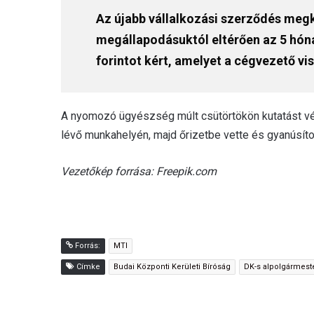
Az újabb vállalkozási szerződés megk
megállapodásuktól eltérően az 5 hóna
forintot kért, amelyet a cégvezető vi
A nyomozó ügyészség múlt csütörtökön kutatást vé
lévő munkahelyén, majd őrizetbe vette és gyanúsított
Vezetőkép forrása: Freepik.com
Forrás:
MTI
Címke
Budai Központi Kerületi Bíróság
DK-s alpolgármest