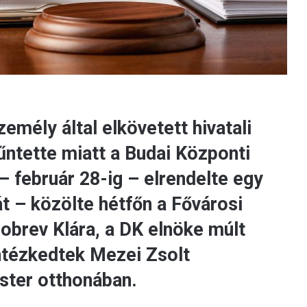
emély által elkövetett hivatali
ntette miatt a Budai Központi
– február 28-ig – elrendelte egy
t – közölte hétfőn a Fővárosi
obrev Klára, a DK elnöke múlt
intézkedtek Mezei Zsolt
ster otthonában.