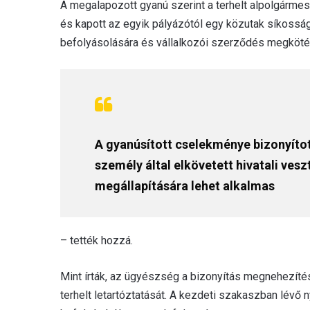
A megalapozott gyanú szerint a terhelt alpolgármes
és kapott az egyik pályázótól egy közutak síkossá
befolyásolására és vállalkozói szerződés megkötés
A gyanúsított cselekménye bizonyíto
személy által elkövetett hivatali ve
megállapítására lehet alkalmas
– tették hozzá.
Mint írták, az ügyészség a bizonyítás megnehezíté
terhelt letartóztatását. A kezdeti szakaszban lévő