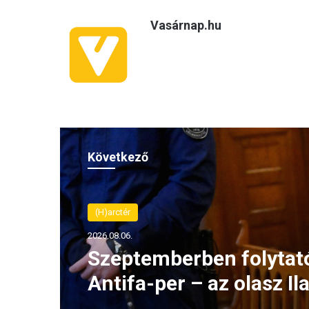
Vasárnap.hu
Következő
(H)arctér
2026.08.06.
Szeptemberben folytat
Antifa-per – az olasz Ila
Salist továbbra is ment