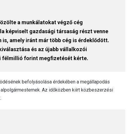
közölte a munkálatokat végző cég
ala képviselt gazdasági társaság részt venne
is, amely iránt már több cég is érdeklődött.
iválasztása és az újabb vállalkozói
élmillió forint megfizetését kérte.
működésének befolyásolása érdekében a megállapodás
z alpolgármesternek. Az időközben kiírt közbeszerzési
.