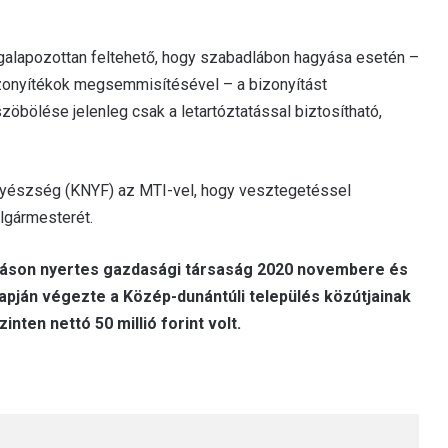
megalapozottan feltehető, hogy szabadlábon hagyása esetén –
izonyítékok megsemmisítésével – a bizonyítást
öbölése jelenleg csak a letartóztatással biztosítható,
gyészség (KNYF) az MTI-vel, hogy vesztegetéssel
olgármesterét.
ráson nyertes gazdasági társaság 2020 novembere és
apján végezte a Közép-dunántúli település közútjainak
nten nettó 50 millió forint volt.