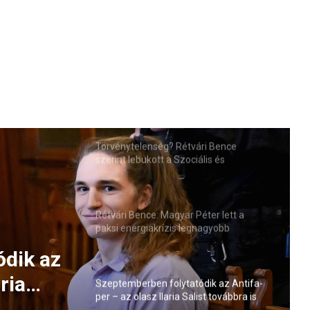
Törvénytelenség? Rétvári Bence
szerint lebukott a Szociális és
Családügyi Minisztérium
Rétvári Bence: Magyar Péter lett a
paksi energiakrízis legnagyobb
rémhírterjesztője (VIDEÓ)
ódik az
ria
Szeptemberben folytatódik az Antifa-
per – az olasz Ilaria Salist továbbra is
elmi
mentelmi jog védi