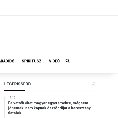
Keresés:
ABADIDŐ
SPIRITUSZ
VIDEÓ
LEGFRISSEBB
17:40
Felvették őket magyar egyetemekre, mégsem
jöhetnek: nem kapnak ösztöndíjat a keresztény
fiatalok