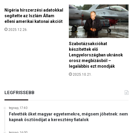
z
á
ö
Nigéria hírszerzési adatokkal
g
t
segítette az Iszlám Állam
o
t
elleni amerikai katonai akciót
k
k
a
2025.12.26.
e
t
r
:
Szabotázsakciókat
e
N
készítettek elő
s
y
Lengyelországban ukránok
z
orosz megbízásból –
u
t
legalábbis ezt mondják
g
é
a
2025.10.21.
n
t
y
-
e
E
LEGFRISSEBB
k
u
m
r
e
tegnap, 17:40
ó
g
Felvették őket magyar egyetemekre, mégsem jöhetnek: nem
p
kapnak ösztöndíjat a keresztény fiatalok
s
á
e
b
g
tegnap, 16:00