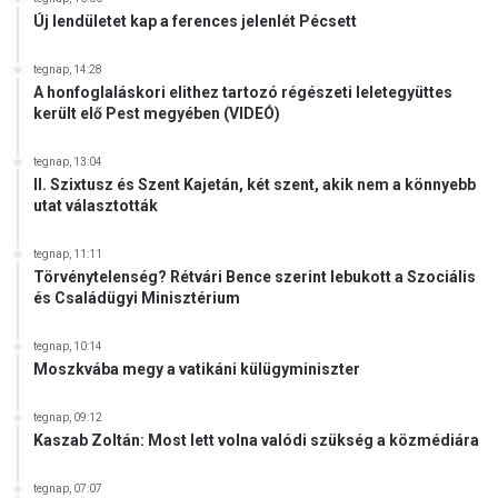
a
Új lendületet kap a ferences jelenlét Pécsett
í
i
t
s
é
tegnap, 14:28
i
s
A honfoglaláskori elithez tartozó régészeti leletegyüttes
m
került elő Pest megyében (VIDEÓ)
é
p
r
o
ő
tegnap, 13:04
r
II. Szixtusz és Szent Kajetán, két szent, akik nem a könnyebb
l
t
utat választották
(
á
V
l
I
tegnap, 11:11
n
Törvénytelenség? Rétvári Bence szerint lebukott a Szociális
D
a
és Családügyi Minisztérium
E
k
Ó
o
)
tegnap, 10:14
r
Moszkvába megy a vatikáni külügyminiszter
o
s
tegnap, 09:12
z
Kaszab Zoltán: Most lett volna valódi szükség a közmédiára
g
á
tegnap, 07:07