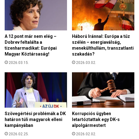
t
n
t
g
a
t
a
o
k
n
é
A 12 pont már nem elég –
Háború Iránnal: Európa a tűz
b
p
Dobrev feltalálta a
szélén – energiaválság,
a
m
tizenharmadikat: Európai
menekülthullám, transzatlanti
n
u
Magyar Köztársaság!
szakadás?
t
t
á
2026.03.15.
2026.03.02.
a
r
t
g
ó
y
u
a
n
l
i
a
ó
z
s
Szövegértési problémák a DK
Korrupciós ügyben
ü
o
határon túli magyarok elleni
letartóztattak egy DK-s
l
r
kampányában
alpolgármestert
d
s
2026.02.25.
2026.02.02.
ö
z