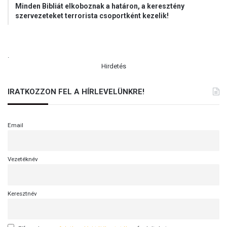
z
Minden Bibliát elkoboznak a határon, a keresztény
t
szervezeteket terrorista csoportként kezelik!
.
Hirdetés
IRATKOZZON FEL A HÍRLEVELÜNKRE!
Email
Vezetéknév
Keresztnév