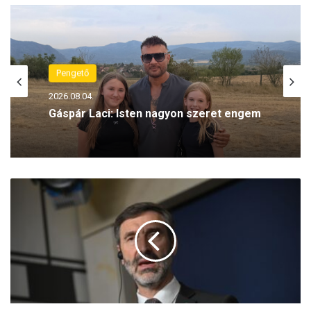
Pengető
2026.08.04.
Gáspár Laci: Isten nagyon szeret engem
A
s
z
l
o
v
á
k
k