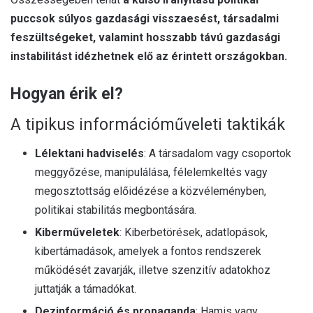
puccsok súlyos gazdasági visszaesést, társadalmi
feszültségeket, valamint hosszabb távú gazdasági
instabilitást idézhetnek elő az érintett országokban.
Hogyan érik el?
A tipikus információműveleti taktikák
Lélektani hadviselés
: A társadalom vagy csoportok
meggyőzése, manipulálása, félelemkeltés vagy
megosztottság előidézése a közvéleményben,
politikai stabilitás megbontására.
Kiberműveletek
: Kiberbetörések, adatlopások,
kibertámadások, amelyek a fontos rendszerek
működését zavarják, illetve szenzitív adatokhoz
juttatják a támadókat.
Dezinformáció és propaganda
: Hamis vagy