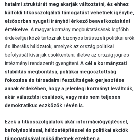
hatalmi struktúrát meg akarják változtatni, és ehhez
külföldi titkosszolgálati támogatást vehetnek igénybe,
elsősorban nyugati irányból érkező beavatkozásként
értékelve.
A magyar kormány megbuktatásának legfőbb
érdekeltjei közé tartoznak bizonyos brüsszeli politikai erők
és liberális hálózatok, amelyek az ország politikai
befolyását kívánják csökkenteni, illetve az ország jogi és
intézményi rendszerét gyengíteni.
A cél a kormányzati
stabilitás megbontása, politikai megosztottság
fokozása és társadalmi feszültségek gerjesztése
annak érdekében, hogy a jelenlegi kormányt leváltsák,
akár választási csalások, vagy más nem teljesen
demokratikus eszközök révén is.
Ezek a titkosszolgálatok akár információgyűjtéssel,
befolyásolással, hálózatépítéssel és politikai akciók
támogatásával működhetnek ezekben a