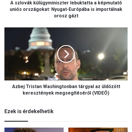
A szlovák külügyminiszter lebuktatta a képmutató
ü
l
uniós országokat: Nyugat-Európába is importálnak
ü
orosz gázt
g
y
A
m
z
i
b
n
e
i
j
s
T
z
r
t
i
e
s
r
Azbej Tristan Washingtonban tárgyal az üldözött
t
l
a
keresztények megsegítéséről (VIDEÓ)
e
n
b
W
u
Ezek is érdekelhetik
a
k
s
t
h
a
i