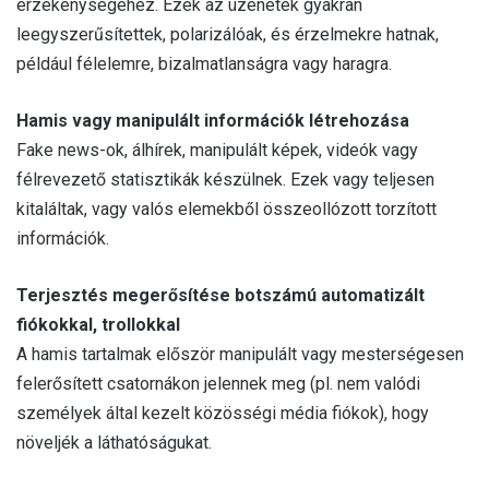
érzékenységéhez. Ezek az üzenetek gyakran
leegyszerűsítettek, polarizálóak, és
érzelmekre
hatnak,
például félelemre, bizalmatlanságra vagy haragra.
Hamis vagy manipulált információk létrehozása
Fake news-ok, álhírek, manipulált képek, videók vagy
félrevezető statisztikák készülnek. Ezek vagy teljesen
kitaláltak, vagy valós elemekből összeollózott torzított
információk.
Terjesztés megerősítése botszámú automatizált
fiókokkal, trollokkal
A hamis tartalmak először manipulált vagy mesterségesen
felerősített csatornákon jelennek meg (pl. nem valódi
személyek által kezelt közösségi média fiókok), hogy
növeljék a láthatóságukat.