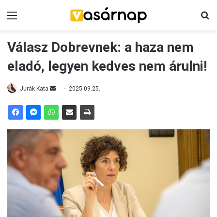
Menü
K
Válasz Dobrevnek: a haza nem
eladó, legyen kedves nem árulni!
Jurák Kata
S
2025.09.25.
e
n
d
a
n
e
m
a
i
l