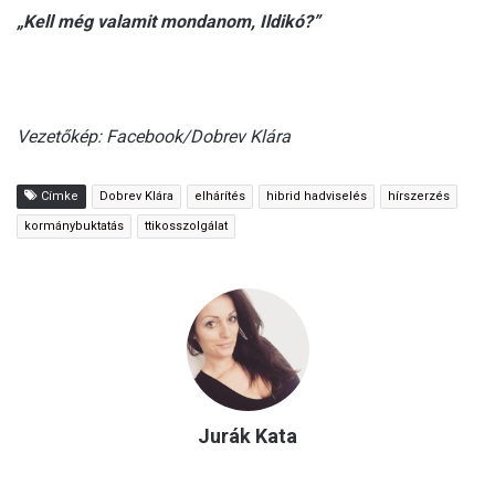
„Kell még valamit mondanom, Ildikó?”
Vezetőkép: Facebook/Dobrev Klára
Címke
Dobrev Klára
elhárítés
hibrid hadviselés
hírszerzés
kormánybuktatás
ttikosszolgálat
Jurák Kata