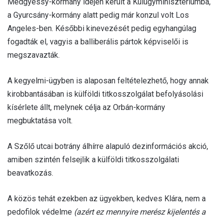
Medgyessy-kormány idején került a Külügyminisztériumba,
a Gyurcsány-kormány alatt pedig már konzul volt Los
Angeles-ben. Későbbi kinevezését pedig egyhangúlag
fogadták el, vagyis a balliberális pártok képviselői is
megszavazták.
A kegyelmi-ügyben is alaposan feltételezhető, hogy annak
kirobbantásában is külföldi titkosszolgálat befolyásolási
kísérlete állt, melynek célja az Orbán-kormány
megbuktatása volt.
A Szőlő utcai botrány álhírre alapuló dezinformációs akció,
amiben szintén felsejlik a külföldi titkosszolgálati
beavatkozás.
A közös tehát ezekben az ügyekben, kedves Klára, nem a
pedofilok védelme
(azért ez mennyire merész kijelentés a