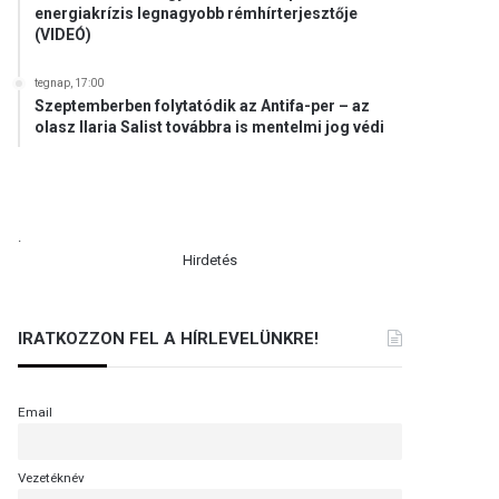
energiakrízis legnagyobb rémhírterjesztője
(VIDEÓ)
tegnap, 17:00
Szeptemberben folytatódik az Antifa-per – az
olasz Ilaria Salist továbbra is mentelmi jog védi
.
Hirdetés
IRATKOZZON FEL A HÍRLEVELÜNKRE!
Email
Vezetéknév