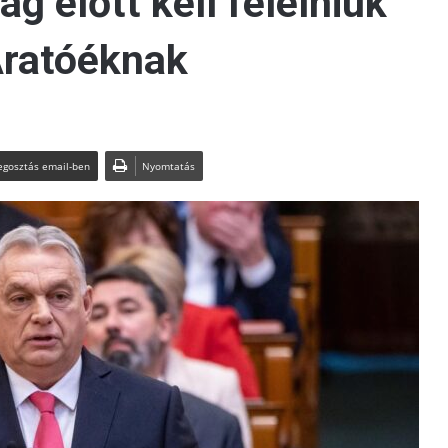
ág előtt kell felelniük
Aratóéknak
gosztás email-ben
Nyomtatás