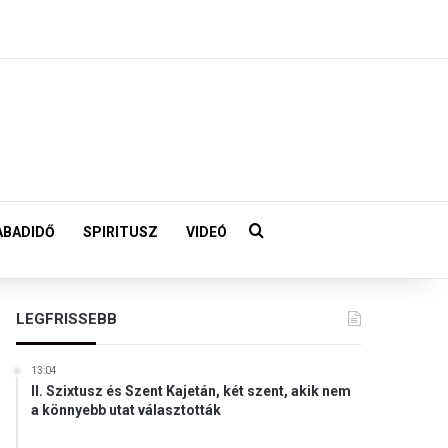
Keresés:
ABADIDŐ
SPIRITUSZ
VIDEÓ
LEGFRISSEBB
13:04
II. Szixtusz és Szent Kajetán, két szent, akik nem
a könnyebb utat választották