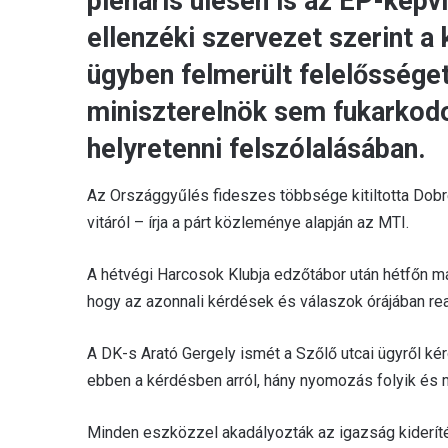
plenáris ülésen is az EP-képvi
ellenzéki szervezet szerint a
ügyben felmerült felelősséget
miniszterelnök sem fukarkodot
helyretenni felszólalásában.
Az Országgyűlés fideszes többsége kitiltotta Dob
vitáról – írja a párt közleménye alapján az MTI.
A hétvégi Harcosok Klubja edzőtábor után hétfőn má
hogy az azonnali kérdések és válaszok órájában rea
A DK-s Arató Gergely ismét a Szőlő utcai ügyről k
ebben a kérdésben arról, hány nyomozás folyik és mió
Minden eszközzel akadályozták az igazság kideríté