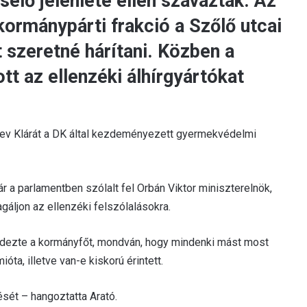
selő jelenléte ellen szavaztak. Az
 kormánypárti frakció a Szőlő utcai
 szeretné hárítani. Közben a
t az ellenzéki álhírgyártókat
rev Klárát a DK által kezdeményezett gyermekvédelmi
r a parlamentben szólalt fel Orbán Viktor miniszterelnök,
gáljon az ellenzéki felszólalásokra.
érdezte a kormányfőt, mondván, hogy mindenki mást most
ta, illetve van-e kiskorú érintett.
sét – hangoztatta Arató.