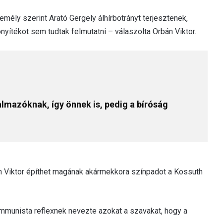
mély szerint Arató Gergely álhírbotrányt terjesztenek,
ítékot sem tudtak felmutatni – válaszolta Orbán Viktor.
almazóknak, így önnek is, pedig a bíróság
n Viktor építhet magának akármekkora színpadot a Kossuth
ommunista reflexnek nevezte azokat a szavakat, hogy a