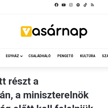
Facebook
YouTube
Instagram
Spotify
TikTok
RSS
EGYHÁZ
CSALÁDHÁLÓ
PENGETŐ
KULTÚRA
SZ
t részt a
án, a miniszterelnök