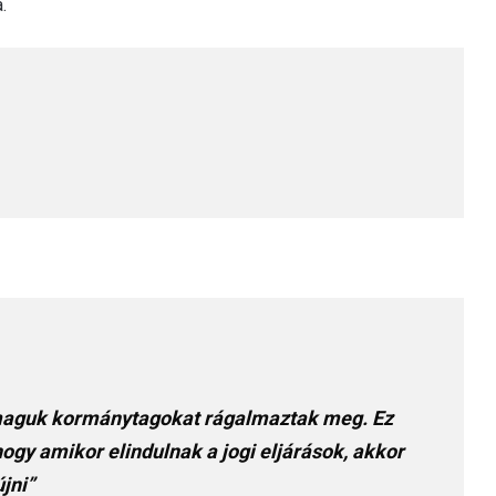
.
t maguk kormánytagokat rágalmaztak meg. Ez
gy amikor elindulnak a jogi eljárások, akkor
jni”