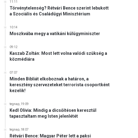
11:11
Törvénytelenség? Rétvári Bence szerint lebukott
a Szociális és Családügyi Minisztérium
10:14
Moszkvába megy a vatikáni külügyminiszter
09:12
Kaszab Zoltán: Most lett volna valódi szükség a
közmédiára
07:07
Minden Bibliát elkoboznak a határon, a
keresztény szervezeteket terrorista csoportként
kezelik!
tegnap, 19:09
Kedl Olívia: Mindig a dicsőítésen keresztül
tapasztaltam meg Isten jelenlétét
tegnap, 18:07
Rétvári Bence: Magyar Péter lett a paksi