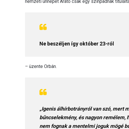
nemzeti ünnepet Arató csak egy színpadnak titulálta
Ne beszéljen így október 23-ról
– üzente Orbán.
„Igenis álhírbotrányról van szó, mer
bűncselekmény, és nagyon remélem, ho
nem fognak a mentelmi joguk mögé bú