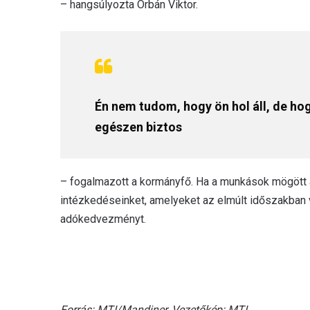
– hangsúlyozta Orbán Viktor.
Én nem tudom, hogy ön hol áll, de ho
egészen biztos
– fogalmazott a kormányfő. Ha a munkások mögött ál
intézkedéseinket, amelyeket az elmúlt időszakban v
adókedvezményt.
Forrás: MTI/Mandiner, Vezetőkép: MTI