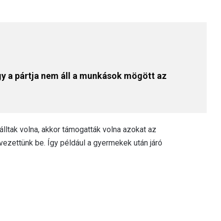
gy a pártja nem áll a munkások mögött az
ltak volna, akkor támogatták volna azokat az
ezettünk be. Így például a gyermekek után járó