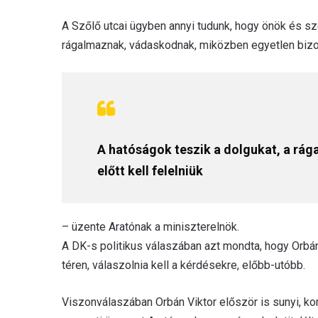
A Szőlő utcai ügyben annyi tudunk, hogy önök és sze
rágalmaznak, vádaskodnak, miközben egyetlen bizony
A hatóságok teszik a dolgukat, a rág
előtt kell felelniük
– üzente Aratónak a miniszterelnök.
A DK-s politikus válaszában azt mondta, hogy Orbá
téren, válaszolnia kell a kérdésekre, előbb-utóbb.
Viszonválaszában Orbán Viktor először is sunyi, k