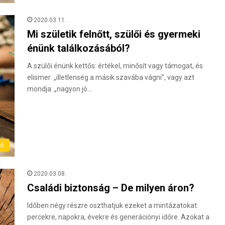
2020.03.11.
Mi születik felnőtt, szülői és gyermeki
énünk találkozásából?
A szülői énünk kettős: értékel, minősít vagy támogat, és
elismer: „illetlenség a másik szavába vágni”, vagy azt
mondja: „nagyon jó…
ló
2020.03.08.
Családi biztonság – De milyen áron?
Időben négy részre oszthatjuk ezeket a mintázatokat:
percekre, napokra, évekre és generációnyi időre. Azokat a