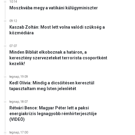
10:14
Moszkvába megy a vatikáni külügyminiszter
09:12
Kaszab Zoltán: Most lett volna valódi szükség a
közmédiára
07:07
Minden Bibliát elkoboznak a határon, a
keresztény szervezeteket terrorista csoportként
kezelik!
tegnap, 19:09
Kedl Olívia: Mindig a dicsőítésen keresztül
tapasztaltam meg Isten jelenlétét
tegnap, 18:07
Rétvári Bence: Magyar Péter lett a paksi
energiakrízis legnagyobb rémhírterjesztője
(VIDEÓ)
tegnap, 17:00