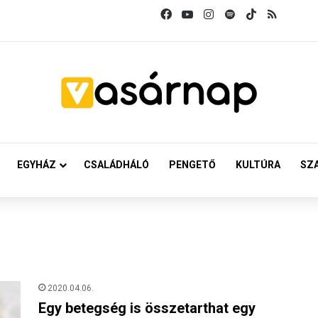
Facebook
YouTube
Instagram
Spotify
TikTok
RSS
EGYHÁZ
CSALÁDHÁLÓ
PENGETŐ
KULTÚRA
SZ
2020.04.06.
Egy betegség is összetarthat egy