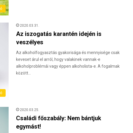
ló
2020.03.31.
Az iszogatás karantén idején is
veszélyes
Az alkoholfogyasztás gyakorisága és mennyisége csak
keveset árul el arról, hogy valakinek vannak-e
alkoholproblémái vagy éppen alkoholista-e. A fogalmak
között…
ló
2020.03.25.
Családi főszabály: Nem bántjuk
egymást!