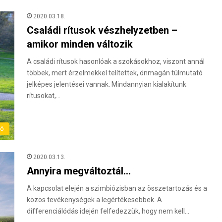
2020.03.18.
Családi rítusok vészhelyzetben –
amikor minden változik
A családi rítusok hasonlóak a szokásokhoz, viszont annál
többek, mert érzelmekkel telítettek, önmagán túlmutató
jelképes jelentései vannak. Mindannyian kialakítunk
rítusokat,…
ló
2020.03.13.
Annyira megváltoztál…
A kapcsolat elején a szimbiózisban az összetartozás és a
közös tevékenységek a legértékesebbek. A
differenciálódás idején felfedezzük, hogy nem kell…