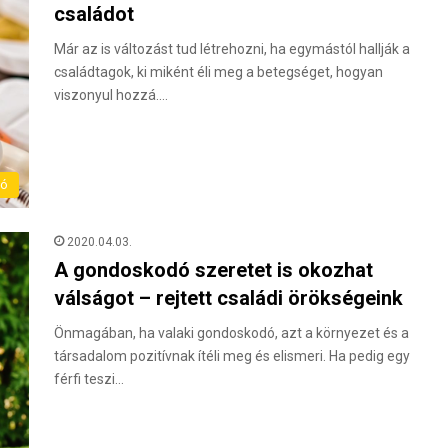
családot
Már az is változást tud létrehozni, ha egymástól hallják a
családtagok, ki miként éli meg a betegséget, hogyan
viszonyul hozzá.…
ló
2020.04.03.
A gondoskodó szeretet is okozhat
válságot – rejtett családi örökségeink
Önmagában, ha valaki gondoskodó, azt a környezet és a
társadalom pozitívnak ítéli meg és elismeri. Ha pedig egy
férfi teszi…