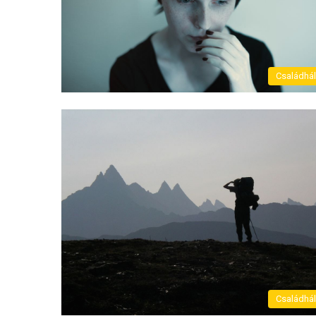
Családhá
Családhá