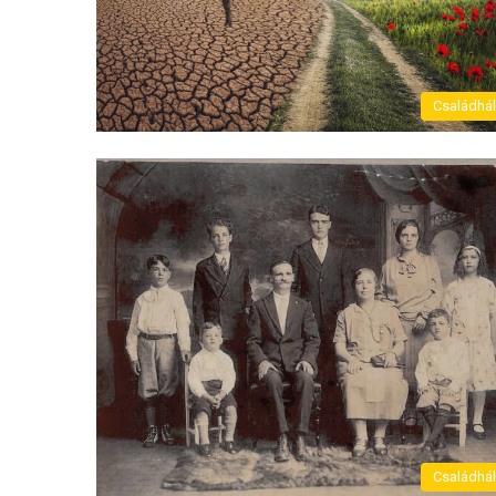
Családhá
Családhá