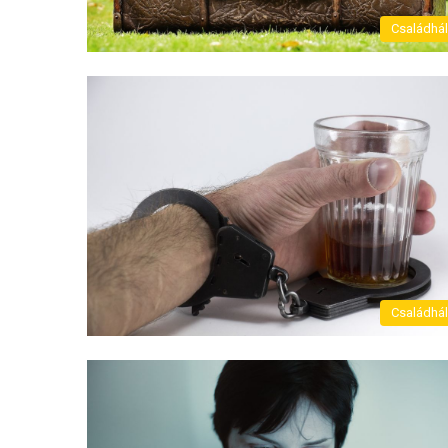
Családhá
Családhá