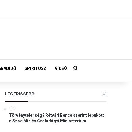
Keresés:
ABADIDŐ
SPIRITUSZ
VIDEÓ
LEGFRISSEBB
11:11
Törvénytelenség? Rétvári Bence szerint lebukott
a Szociális és Családügyi Minisztérium