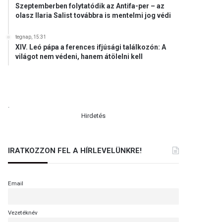
Szeptemberben folytatódik az Antifa-per – az
olasz Ilaria Salist továbbra is mentelmi jog védi
tegnap, 15:31
XIV. Leó pápa a ferences ifjúsági találkozón: A
világot nem védeni, hanem átölelni kell
.
Hirdetés
IRATKOZZON FEL A HÍRLEVELÜNKRE!
Email
Vezetéknév