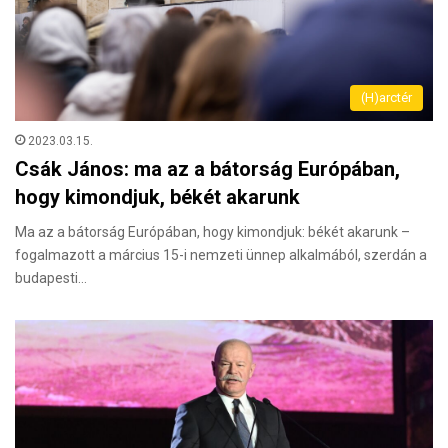
(H)arctér
2023.03.15.
Csák János: ma az a bátorság Európában,
hogy kimondjuk, békét akarunk
Ma az a bátorság Európában, hogy kimondjuk: békét akarunk –
fogalmazott a március 15-i nemzeti ünnep alkalmából, szerdán a
budapesti…