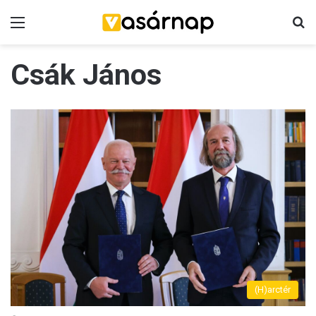
Menü
K
Csák János
(H)arctér