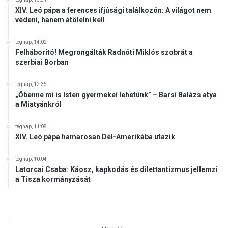
XIV. Leó pápa a ferences ifjúsági találkozón: A világot nem
védeni, hanem átölelni kell
tegnap, 14:02
Felháborító! Megrongálták Radnóti Miklós szobrát a
szerbiai Borban
tegnap, 12:35
„Őbenne mi is Isten gyermekei lehetünk” – Barsi Balázs atya
a Miatyánkról
tegnap, 11:08
XIV. Leó pápa hamarosan Dél-Amerikába utazik
tegnap, 10:04
Latorcai Csaba: Káosz, kapkodás és dilettantizmus jellemzi
a Tisza kormányzását
.