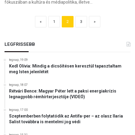
fókuszában a kultúra és médiapolitika, illetve…
«
1
2
3
»
LEGFRISSEBB
tegnap, 19:09
Kedl Olívia: Mindig a dicsőítésen keresztül tapasztaltam
meg Isten jelenlétét
tegnap, 18:07
Rétvári Bence: Magyar Péter lett a paksi energiakrízis
legnagyobb rémhírterjesztője (VIDEÓ)
tegnap, 17:00
Szeptemberben folytatódik az Antifa-per – az olasz Ilaria
Salist továbbra is mentelmi jog védi
tegnap, 15:31