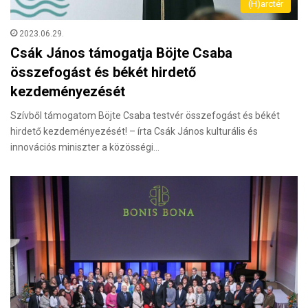
(H)arctér
2023.06.29.
Csák János támogatja Böjte Csaba
összefogást és békét hirdető
kezdeményezését
Szívből támogatom Böjte Csaba testvér összefogást és békét
hirdető kezdeményezését! – írta Csák János kulturális és
innovációs miniszter a közösségi…