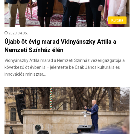
Kultúra
2023.04.05.
Újabb öt évig marad Vidnyánszky Attila a
Nemzeti Színház élén
Vidnyánszky Attila marad a Nemzeti Színház vezérigazgatója a
következő öt évben is – jelentette be Csák János kulturális és
innovációs miniszter…