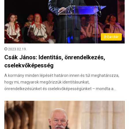
(H)arctér
2023.02.19.
Csák János: Identitás, önrendelkezés,
cselekvőképesség
A kormány minden lépését határon innen és túl meghatározza,
hogy mi, magyarok megőrizzük identitásunkat,
önrendelkezésünket és cselekvőképességünket – mondta a…