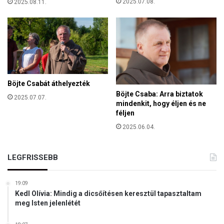
2025.07.08.
2025.08.11.
e
z
l
á
n
g
e
r
v
a
e
,
z
k
é
ö
Böjte Csabát áthelyezték
s
z
Böjte Csaba: Arra biztatok
ű
2025.07.07.
t
mindenkit, hogy éljen és ne
o
féljen
ü
r
k
2025.06.04.
s
O
z
r
á
o
LEGFRISSEBB
g
s
o
z
s
19:09
o
p
Kedl Olívia: Mindig a dicsőítésen keresztül tapasztaltam
r
r
meg Isten jelenlétét
s
o
z
g