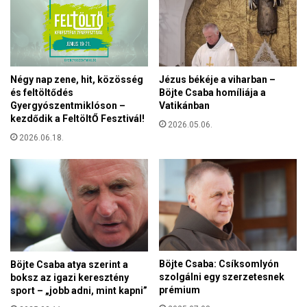
e
ü
n
k
t
a
e
s
n
z
e
Négy nap zene, hit, közösség
Jézus békéje a viharban –
ű
k
és feltöltődés
Böjte Csaba homíliája a
r
v
Gyergyószentmiklóson –
Vatikánban
ő
e
kezdődik a FeltöltŐ Fesztivál!
v
2026.05.06.
s
i
2026.06.18.
z
z
é
s
l
g
y
á
t
l
C
a
s
t
e
o
h
Böjte Csaba: Csíksomlyón
Böjte Csaba atya szerint a
k
o
szolgálni egy szerzetesnek
boksz az igazi keresztény
a
r
prémium
sport – „jobb adni, mint kapni”
t
s