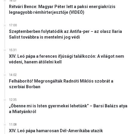
18:07
á
r
Rétvári Bence: Magyar Péter lett a paksi energiakrízis
g
a
legnagyobb rémhírterjesztője (VIDEÓ)
m
17:00
Szeptemberben folytatódik az Antifa-per – az olasz Ilaria
Salist továbbra is mentelmi jog védi
15:31
XIV. Leó pápa a ferences ifjúsági találkozón: A világot nem
védeni, hanem átölelni kell
14:02
Felháborító! Megrongálták Radnóti Miklós szobrát a
szerbiai Borban
12:35
„Őbenne mi is Isten gyermekei lehetünk” – Barsi Balázs atya
a Miatyánkról
11:08
XIV. Leó pápa hamarosan Dél-Amerikába utazik