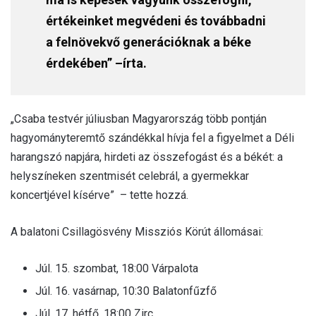
értékeinket megvédeni és továbbadni
a felnövekvő generációknak a béke
érdekében” –írta.
„Csaba testvér júliusban Magyarország több pontján
hagyományteremtő szándékkal hívja fel a figyelmet a Déli
harangszó napjára, hirdeti az összefogást és a békét: a
helyszíneken szentmisét celebrál, a gyermekkar
koncertjével kísérve” – tette hozzá.
A balatoni Csillagösvény Missziós Körút állomásai:
Júl. 15. szombat, 18:00 Várpalota
Júl. 16. vasárnap, 10:30 Balatonfűzfő
Júl. 17. hétfő, 18:00 Zirc