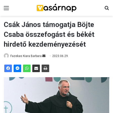
Menü
K
Csák János támogatja Böjte
Csaba összefogást és békét
hirdető kezdeményezését
Fazekas Kiara Barbara
S
2023.06.29.
e
n
d
a
n
e
m
a
i