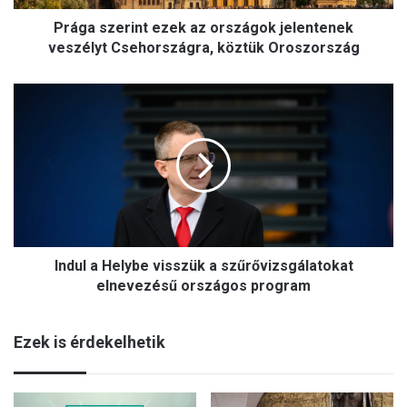
r
Prága szerint ezek az országok jelentenek
i
n
veszélyt Csehországra, köztük Oroszország
t
e
I
z
n
e
d
k
u
a
l
z
a
o
H
r
e
s
l
z
Indul a Helybe visszük a szűrővizsgálatokat
y
á
b
elnevezésű országos program
g
e
o
v
k
Ezek is érdekelhetik
i
j
s
e
s
l
z