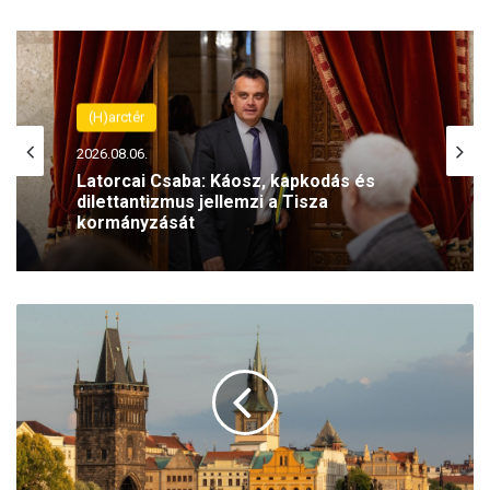
(H)arctér
2026.08.06.
Latorcai Csaba: Káosz, kapkodás és
dilettantizmus jellemzi a Tisza
kormányzását
P
r
á
g
a
s
z
e