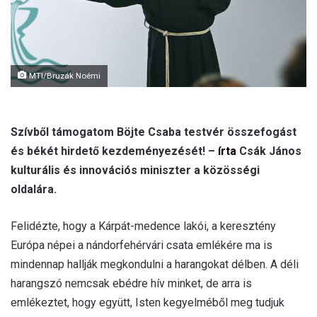
l
MTI/Bruzák Noémi
Szívből támogatom Böjte Csaba testvér összefogást
és békét hirdető kezdeményezését! –
írta
Csák János
kulturális és innovációs miniszter a közösségi
oldalára.
Felidézte, hogy a Kárpát-medence lakói, a keresztény
Európa népei a nándorfehérvári csata emlékére ma is
mindennap hallják megkondulni a harangokat délben. A déli
harangszó nemcsak ebédre hív minket, de arra is
emlékeztet, hogy együtt, Isten kegyelméből meg tudjuk