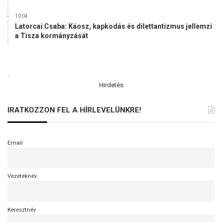
10:04
Latorcai Csaba: Káosz, kapkodás és dilettantizmus jellemzi
a Tisza kormányzását
.
Hirdetés
IRATKOZZON FEL A HÍRLEVELÜNKRE!
Email
Vezetéknév
Keresztnév