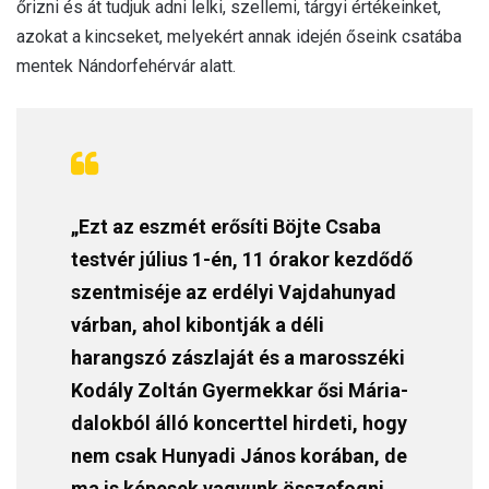
őrizni és át tudjuk adni lelki, szellemi, tárgyi értékeinket,
azokat a kincseket, melyekért annak idején őseink csatába
mentek Nándorfehérvár alatt.
„Ezt az eszmét erősíti Böjte Csaba
testvér július 1-én, 11 órakor kezdődő
szentmiséje az erdélyi Vajdahunyad
várban, ahol kibontják a déli
harangszó zászlaját és a marosszéki
Kodály Zoltán Gyermekkar ősi Mária-
dalokból álló koncerttel hirdeti, hogy
nem csak Hunyadi János korában, de
ma is képesek vagyunk összefogni,