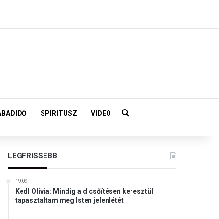
Keresés:
ABADIDŐ
SPIRITUSZ
VIDEÓ
LEGFRISSEBB
19:09
Kedl Olívia: Mindig a dicsőítésen keresztül
tapasztaltam meg Isten jelenlétét