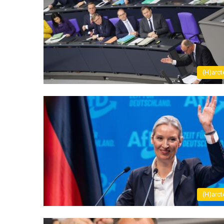
(H)arct
(H)arct