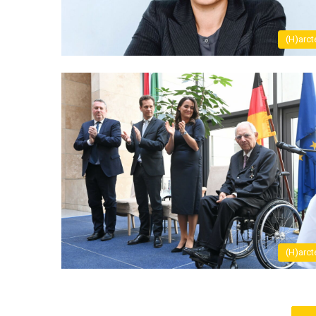
(H)arct
(H)arct