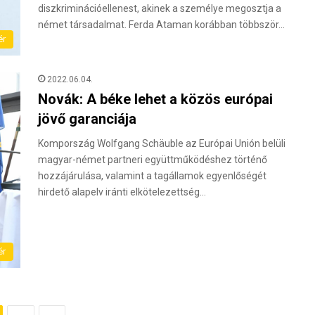
diszkriminációellenest, akinek a személye megosztja a
német társadalmat. Ferda Ataman korábban többször…
ér
2022.06.04.
Novák: A béke lehet a közös európai
jövő garanciája
Kompország Wolfgang Schäuble az Európai Unión belüli
magyar-német partneri együttműködéshez történő
hozzájárulása, valamint a tagállamok egyenlőségét
hirdető alapelv iránti elkötelezettség…
ér