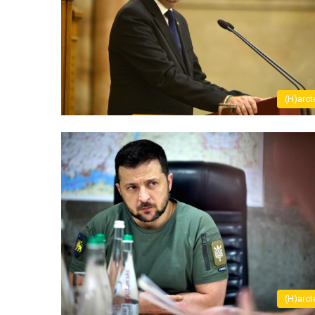
(H)arct
(H)arct