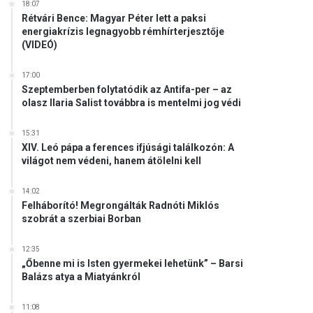
18:07
Rétvári Bence: Magyar Péter lett a paksi
energiakrízis legnagyobb rémhírterjesztője
(VIDEÓ)
17:00
Szeptemberben folytatódik az Antifa-per – az
olasz Ilaria Salist továbbra is mentelmi jog védi
15:31
XIV. Leó pápa a ferences ifjúsági találkozón: A
világot nem védeni, hanem átölelni kell
14:02
Felháborító! Megrongálták Radnóti Miklós
szobrát a szerbiai Borban
12:35
„Őbenne mi is Isten gyermekei lehetünk” – Barsi
Balázs atya a Miatyánkról
11:08