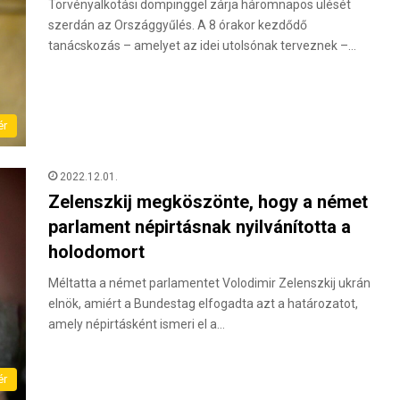
Törvényalkotási dömpinggel zárja háromnapos ülését
szerdán az Országgyűlés. A 8 órakor kezdődő
tanácskozás – amelyet az idei utolsónak terveznek –…
ér
2022.12.01.
Zelenszkij megköszönte, hogy a német
parlament népirtásnak nyilvánította a
holodomort
Méltatta a német parlamentet Volodimir Zelenszkij ukrán
elnök, amiért a Bundestag elfogadta azt a határozatot,
amely népirtásként ismeri el a…
ér