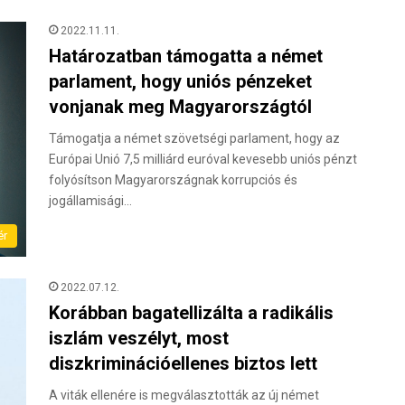
2022.11.11.
Határozatban támogatta a német
parlament, hogy uniós pénzeket
vonjanak meg Magyarországtól
Támogatja a német szövetségi parlament, hogy az
Európai Unió 7,5 milliárd euróval kevesebb uniós pénzt
folyósítson Magyarországnak korrupciós és
jogállamisági…
ér
2022.07.12.
Korábban bagatellizálta a radikális
iszlám veszélyt, most
diszkriminációellenes biztos lett
A viták ellenére is megválasztották az új német