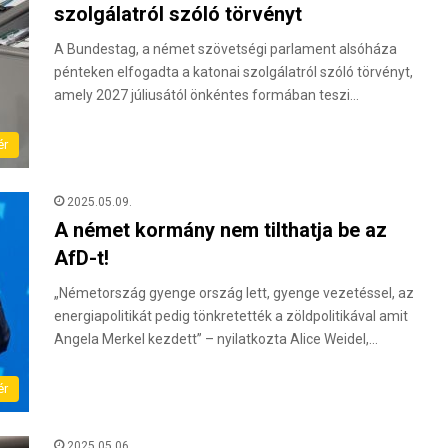
szolgálatról szóló törvényt
A Bundestag, a német szövetségi parlament alsóháza
pénteken elfogadta a katonai szolgálatról szóló törvényt,
amely 2027 júliusától önkéntes formában teszi…
ér
2025.05.09.
A német kormány nem tilthatja be az
AfD-t!
„Németország gyenge ország lett, gyenge vezetéssel, az
energiapolitikát pedig tönkretették a zöldpolitikával amit
Angela Merkel kezdett” – nyilatkozta Alice Weidel,…
ér
2025.05.06.