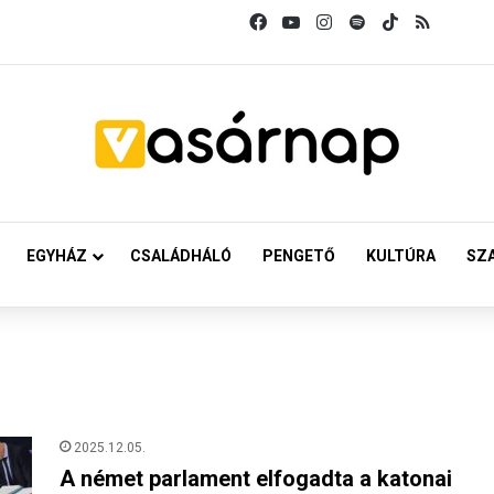
Facebook
YouTube
Instagram
Spotify
TikTok
RSS
EGYHÁZ
CSALÁDHÁLÓ
PENGETŐ
KULTÚRA
SZ
2025.12.05.
A német parlament elfogadta a katonai