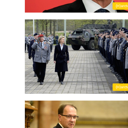
(H)arct
(H)arct