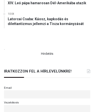
XIV. Leó pápa hamarosan Dél-Amerikába utazik
10:04
Latorcai Csaba: Káosz, kapkodás és
dilettantizmus jellemzi a Tisza kormányzását
.
Hirdetés
IRATKOZZON FEL A HÍRLEVELÜNKRE!
Email
Vezetéknév