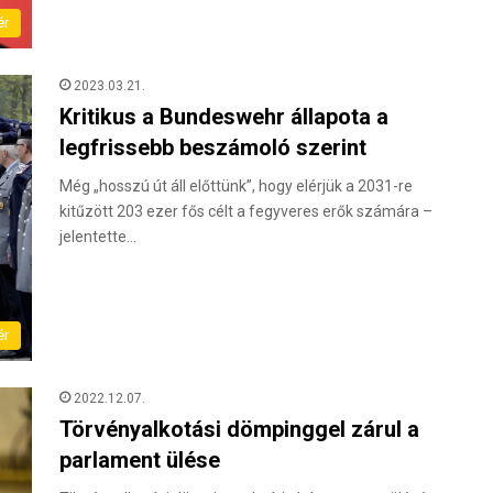
ér
2023.03.21.
Kritikus a Bundeswehr állapota a
legfrissebb beszámoló szerint
Még „hosszú út áll előttünk”, hogy elérjük a 2031-re
kitűzött 203 ezer fős célt a fegyveres erők számára –
jelentette…
ér
2022.12.07.
Törvényalkotási dömpinggel zárul a
parlament ülése