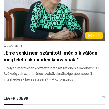
(H)arctér
2020.05.14.
„Erre senki nem számított, mégis kiválóan
megfeleltünk minden kihívásnak!”
– Milyen mértékben éreztette hatását Győrben a koronavírus?
Szükség volt az általános szabályoknál szigorúbb, speciális
intézkedések bevezetésére? – A koronavírus…
LEGFRISSEBB