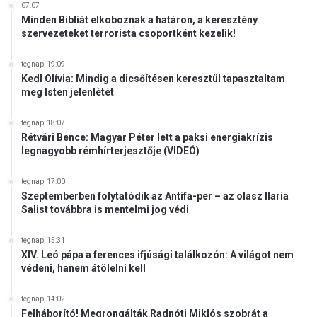
07:07
Minden Bibliát elkoboznak a határon, a keresztény
szervezeteket terrorista csoportként kezelik!
tegnap, 19:09
Kedl Olívia: Mindig a dicsőítésen keresztül tapasztaltam
meg Isten jelenlétét
tegnap, 18:07
Rétvári Bence: Magyar Péter lett a paksi energiakrízis
legnagyobb rémhírterjesztője (VIDEÓ)
tegnap, 17:00
Szeptemberben folytatódik az Antifa-per – az olasz Ilaria
Salist továbbra is mentelmi jog védi
tegnap, 15:31
XIV. Leó pápa a ferences ifjúsági találkozón: A világot nem
védeni, hanem átölelni kell
tegnap, 14:02
Felháborító! Megrongálták Radnóti Miklós szobrát a