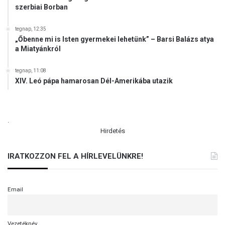
szerbiai Borban
tegnap, 12:35
„Őbenne mi is Isten gyermekei lehetünk” – Barsi Balázs atya
a Miatyánkról
tegnap, 11:08
XIV. Leó pápa hamarosan Dél-Amerikába utazik
.
Hirdetés
IRATKOZZON FEL A HÍRLEVELÜNKRE!
Email
Vezetéknév