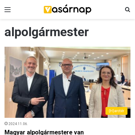
Menü
K
alpolgármester
(H)arctér
2024.11.06.
Magyar alpolgármestere van