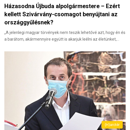
Házasodna Újbuda alpolgármestere – Ezért
kellett Szivárvány-csomagot benyújtani az
országgyűlésnek?
„A jelenlegi magyar törvények nem teszik lehetővé azt, hogy én és
a barátom, akármennyire együtt is akarjuk leélni az életünket,…
(H)arctér