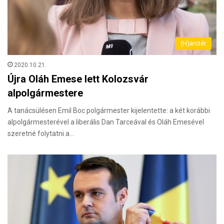
(H)arctér
2020.10.21.
Újra Oláh Emese lett Kolozsvár
alpolgármestere
A tanácsülésen Emil Boc polgármester kijelentette: a két korábbi
alpolgármesterével a liberális Dan Tarceával és Oláh Emesével
szeretné folytatni a…