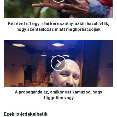
e
t
ü
l
Két évet ült egy iráni keresztény, aztán hazahívták,
t
e
hogy szentáldozás miatt megkorbácsolják
g
y
A
i
p
r
r
á
o
n
p
i
a
k
g
e
a
r
n
e
A propaganda az, amikor azt kamuzod, hogy
d
s
a
független vagy
z
a
t
z
é
Ezek is érdekelhetik
,
n