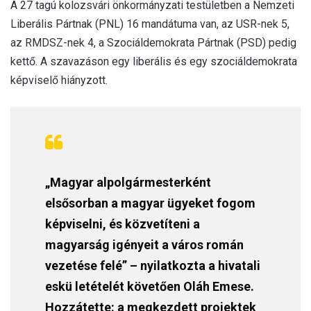
A 27 tagú kolozsvári önkormányzati testületben a Nemzeti
Liberális Pártnak (PNL) 16 mandátuma van, az USR-nek 5,
az RMDSZ-nek 4, a Szociáldemokrata Pártnak (PSD) pedig
kettő. A szavazáson egy liberális és egy szociáldemokrata
képviselő hiányzott.
„Magyar alpolgármesterként
elsősorban a magyar ügyeket fogom
képviselni, és közvetíteni a
magyarság igényeit a város román
vezetése felé” – nyilatkozta a hivatali
eskü letételét követően Oláh Emese.
Hozzátette: a megkezdett projektek