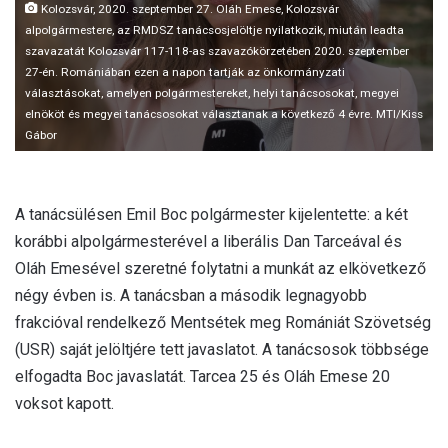
Kolozsvár, 2020. szeptember 27. Oláh Emese, Kolozsvár
alpolgármestere, az RMDSZ tanácsosjelöltje nyilatkozik, miután leadta
szavazatát Kolozsvár 117-118-as szavazókörzetében 2020. szeptember
27-én. Romániában ezen a napon tartják az önkormányzati
választásokat, amelyen polgármestereket, helyi tanácsosokat, megyei
elnököt és megyei tanácsosokat választanak a következő 4 évre. MTI/Kiss
Gábor
A tanácsülésen Emil Boc polgármester kijelentette: a két
korábbi alpolgármesterével a liberális Dan Tarceával és
Oláh Emesével szeretné folytatni a munkát az elkövetkező
négy évben is. A tanácsban a második legnagyobb
frakcióval rendelkező Mentsétek meg Romániát Szövetség
(USR) saját jelöltjére tett javaslatot. A tanácsosok többsége
elfogadta Boc javaslatát. Tarcea 25 és Oláh Emese 20
voksot kapott.