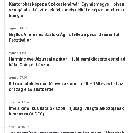
k
Kántorokat képez a Székesfehérvári Egyházmegye – olyan
o
szolgálatra készítenek fel, amely nélkül elképzelhetetlen a
r
liturgia
b
á
tegnap, 14:33
c
Gryllus Vilmos és Szalóki Ági is fellép a pécsi Szamárfül
s
Fesztiválon
o
l
tegnap, 11:00
j
Harminc éve Jézussal az úton – jubileumi dicsőítő esttel ad
á
hálát Csiszér László
k
tegnap, 07:09
Ritka állatok és másfél évszázados múlt – 160 éves lett az
ország első állatkertje
Szombat 17:34
Íme a katolikus fiatalok szöuli Ifjúsági Világtalálkozójának
himnusza (VIDEÓ)
Szombat 15:02
„Az egyesített keresztény seregek győzelmével új korszak