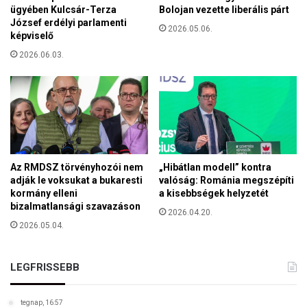
f
y
ügyében Kulcsár-Terza
Bolojan vezette liberális párt
ü
József erdélyi parlamenti
s
2026.05.06.
g
képviselő
z
g
e
2026.06.03.
e
n
t
t
l
á
e
l
n
d
v
o
a
z
g
á
Az RMDSZ törvényhozói nem
„Hibátlan modell” kontra
y
adják le voksukat a bukaresti
valóság: Románia megszépíti
s
kormány elleni
a kisebbségek helyzetét
m
bizalmatlansági szavazáson
i
2026.04.20.
a
2026.05.04.
t
t
LEGFRISSEBB
m
e
g
tegnap, 16:57