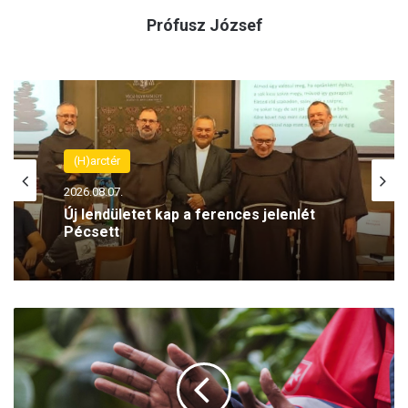
Prófusz József
(H)arctér
2026.08.07.
Új lendületet kap a ferences jelenlét
Pécsett
K
é
t
é
v