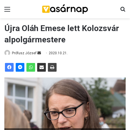
Menü
K
Újra Oláh Emese lett Kolozsvár
alpolgármestere
Prófusz József
S
2020.10.21.
e
n
d
a
n
e
m
a
i
l