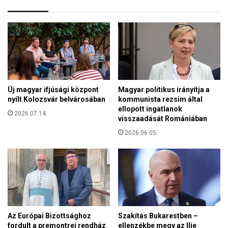
a
y
m
,
i
a
k
z
o
t
r
á
a
n
z
h
Új magyar ifjúsági központ
Magyar politikus irányítja a
t
a
nyílt Kolozsvár belvárosában
kommunista rezsim által
k
z
ellopott ingatlanok
a
2026.07.14.
a
visszaadását Romániában
m
h
u
2026.06.05.
í
z
v
o
t
d
á
,
k
h
,
o
h
g
o
Az Európai Bizottsághoz
Szakítás Bukarestben –
y
g
fordult a premontrei rendház
ellenzékbe megy az Ilie